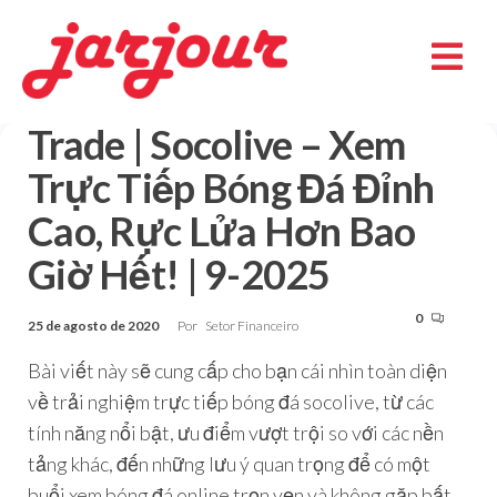
Trade | Socolive – Xem
Trực Tiếp Bóng Đá Đỉnh
Cao, Rực Lửa Hơn Bao
Giờ Hết! | 9-2025
0
25 de agosto de 2020
Por
Setor Financeiro
Bài viết này sẽ cung cấp cho bạn cái nhìn toàn diện
về trải nghiệm trực tiếp bóng đá socolive, từ các
tính năng nổi bật, ưu điểm vượt trội so với các nền
tảng khác, đến những lưu ý quan trọng để có một
buổi xem bóng đá online trọn vẹn và không gặp bất