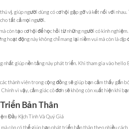
thú vị, giúp người dùng có cơ hội gặp gỡ và kết nối với nhau.
cho tất cả mọi người.
à còn tạo cơ hội để học hỏi từ những người có kinh nghiệm. 
ững hoạt động này không chỉ mang lại niềm vui mà còn là dịp 
 nhất giúp nền tảng này phát triển. Khi tham gia vào hello 8
ữa các thành viên trong cộng đồng sẽ giúp bạn cảm thấy gắn b
. Chính vì vậy, cảm giác cô đơn sẽ không còn xuất hiện khi bạ
 Triển Bản Thân
rí mà còn có thể giúp bạn phát triển bản thân theo nhiều cá