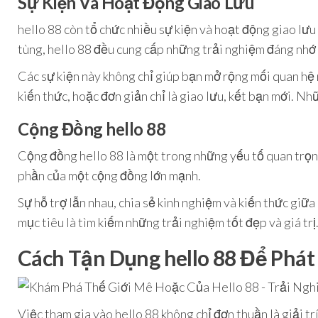
Sự Kiện Và Hoạt Động Giao Lưu
hello 88 còn tổ chức nhiều sự kiện và hoạt động giao lưu 
tùng, hello 88 đều cung cấp những trải nghiệm đáng nhớ 
Các sự kiện này không chỉ giúp bạn mở rộng mối quan hệ m
kiến thức, hoặc đơn giản chỉ là giao lưu, kết bạn mới. Nh
Cộng Đồng hello 88
Cộng đồng hello 88 là một trong những yếu tố quan trọng
phần của một cộng đồng lớn mạnh.
Sự hỗ trợ lẫn nhau, chia sẻ kinh nghiệm và kiến thức gi
mục tiêu là tìm kiếm những trải nghiệm tốt đẹp và giá trị
Cách Tận Dụng hello 88 Để Phát
Việc tham gia vào hello 88 không chỉ đơn thuần là giải t