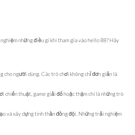
i nghiệm những điều gì khi tham gia vào hello 88? Hãy
g cho người dùng. Các trò chơi không chỉ đơn giản là
hơi chiến thuật, game giải đố hoặc thậm chí là những trò
g tạo và xây dựng tinh thần đồng đội. Những trải nghiệm