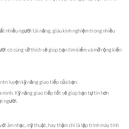
rất nhiều người tài năng, giàu kinh nghiệm trong nhiều
ời có cùng sở thích sẽ giúp bạn tìm kiếm và mở rộng kiến
 rèn luyện kỹ năng giao tiếp của bạn.
 mình. Kỹ năng giao tiếp tốt sẽ giúp bạn tự tin hơn
ọi người.
ới âm nhạc, mỹ thuật, hay thậm chí là lập trình máy tính