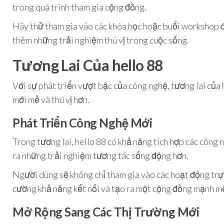
trong quá trình tham gia cộng đồng.
Hãy thử tham gia vào các khóa học hoặc buổi workshop để
thêm những trải nghiệm thú vị trong cuộc sống.
Tương Lai Của hello 88
Với sự phát triển vượt bậc của công nghệ, tương lai của 
mới mẻ và thú vị hơn.
Phát Triển Công Nghệ Mới
Trong tương lai, hello 88 có khả năng tích hợp các công
ra những trải nghiệm tương tác sống động hơn.
Người dùng sẽ không chỉ tham gia vào các hoạt động trực
cường khả năng kết nối và tạo ra một cộng đồng mạnh m
Mở Rộng Sang Các Thị Trường Mới