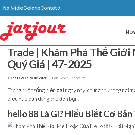
Na Mídia
Galeria
Contato
Nos
Trade | Khám Phá Thế Giới 
Quý Giá | 47-2025
13 de fevereiro de 2020
Por
Setor Financeiro
Trong cuộc sống hiện đại ngày nay, chúng ta không ngừng 
điều hấp dẫn đang chờ đón bạn.
hello 88 Là Gì? Hiểu Biết Cơ Bản