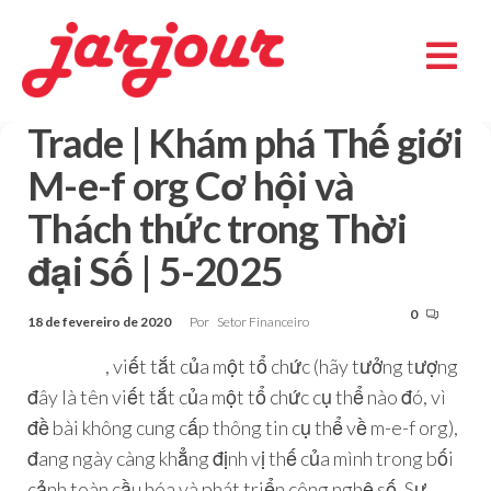
Trade | Khám phá Thế giới
M-e-f org Cơ hội và
Thách thức trong Thời
đại Số | 5-2025
0
18 de fevereiro de 2020
Por
Setor Financeiro
m-e-f org
, viết tắt của một tổ chức (hãy tưởng tượng
đây là tên viết tắt của một tổ chức cụ thể nào đó, vì
đề bài không cung cấp thông tin cụ thể về m-e-f org),
đang ngày càng khẳng định vị thế của mình trong bối
cảnh toàn cầu hóa và phát triển công nghệ số. Sự