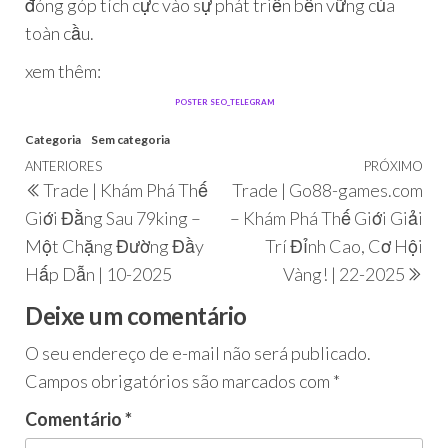
đóng góp tích cực vào sự phát triển bền vững của
toàn cầu.
xem thêm:
nạp tiền ví điện tử iWin
POSTER SEO_TELEGRAM
Categoria
Sem categoria
ANTERIORES
PRÓXIMO
Trade | Khám Phá Thế
Trade | Go88-games.com
Giới Đằng Sau 79king –
– Khám Phá Thế Giới Giải
Một Chặng Đường Đầy
Trí Đỉnh Cao, Cơ Hội
Hấp Dẫn | 10-2025
Vàng! | 22-2025
Deixe um comentário
O seu endereço de e-mail não será publicado.
Campos obrigatórios são marcados com
*
Comentário
*