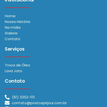
Home
Nossa História
Na mídia
Galeria
Contato
Serviços
Troca de Óleo
Lava Jato
Contato
(61) 3352-1111
contato@postosjarjour.com.br