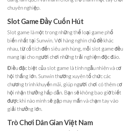
chuyên nghiệp.
Slot Game Đầy Cuốn Hút
Slot game là một trong những thể loại game phổ
biến nhất tại Sunwin. Với hàng nghìn chủ đề khác
nhau, từ cổ tích đến siêu anh hùng, mỗi slot game đều
mang lại cho người chơi những trải nghiệm độc đáo.
Điều đặc biệt của slot game là tính ngẫu nhiên và cơ
hội thắng lớn. Sunwin thường xuyên tổ chức các
chương trình khuyến mãi, giúp người chơi có thêm cơ
hội nhận thưởng hấp dẫn. Bạn sẽ không bao giờ biết
được khi nào mình sẽ gặp may mắn và chạm tay vào
giải thưởng lớn.
Trò Chơi Dân Gian Việt Nam