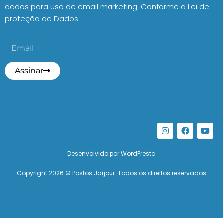
dados para uso de email marketing. Conforme a
Lei de
proteção de Dados.
Assinar
Desenvolvido por
WordPresta
Copyright 2026 © Postos Jarjour. Todos os direitos reservados