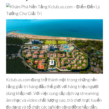
Kclub.us.com đang trở thành một trong những nền
tảng giải trí hàng đầu thế giới với hàng triệu người
dùng khắp nơi. Với việc cung cấp dịch vụ streaming
âm nhạc và video chất lượng cao, trò chơi trực tuyến
đa dạng và tổ chức các sự kiện cộng đồng hấp dẫn,