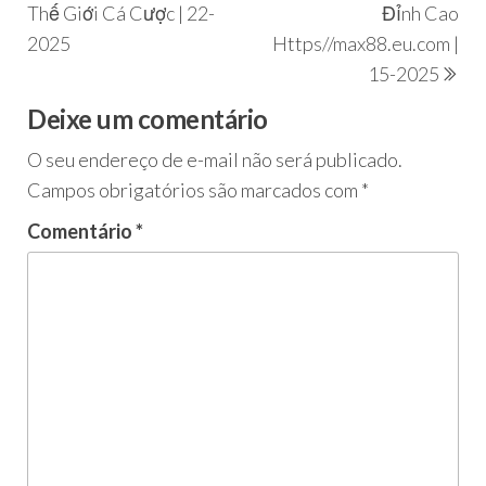
Thế Giới Cá Cược | 22-
Đỉnh Cao
2025
Https//max88.eu.com |
15-2025
Deixe um comentário
O seu endereço de e-mail não será publicado.
Campos obrigatórios são marcados com
*
Comentário
*