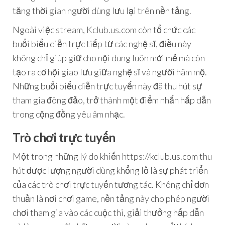
tăng thời gian người dùng lưu lại trên nền tảng.
Ngoài việc stream, Kclub.us.com còn tổ chức các
buổi biểu diễn trực tiếp từ các nghệ sĩ, điều này
không chỉ giúp giữ cho nội dung luôn mới mẻ mà còn
tạo ra cơ hội giao lưu giữa nghệ sĩ và người hâm mộ.
Những buổi biểu diễn trực tuyến này đã thu hút sự
tham gia đông đảo, trở thành một điểm nhấn hấp dẫn
trong cộng đồng yêu âm nhạc.
Trò chơi trực tuyến
Một trong những lý do khiến https://kclub.us.com thu
hút được lượng người dùng khổng lồ là sự phát triển
của các trò chơi trực tuyến tương tác. Không chỉ đơn
thuần là nơi chơi game, nền tảng này cho phép người
chơi tham gia vào các cuộc thi, giải thưởng hấp dẫn