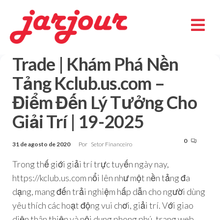
Trade | Khám Phá Nền
Tảng Kclub.us.com –
Điểm Đến Lý Tưởng Cho
Giải Trí | 19-2025
0
31 de agosto de 2020
Por
Setor Financeiro
Trong thế giới giải trí trực tuyến ngày nay,
https://kclub.us.com nổi lên như một nền tảng đa
dạng, mang đến trải nghiệm hấp dẫn cho người dùng
yêu thích các hoạt động vui chơi, giải trí. Với giao
diện thân thiện và nội dung phong phú, trang web