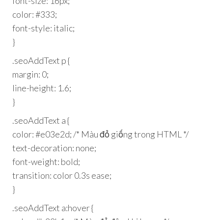
font-size: 16px;
color: #333;
font-style: italic;
}
.seoAddText p {
margin: 0;
line-height: 1.6;
}
.seoAddText a {
color: #e03e2d; /* Màu đỏ giống trong HTML */
text-decoration: none;
font-weight: bold;
transition: color 0.3s ease;
}
.seoAddText a:hover {