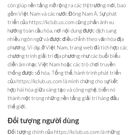
còn giúp nền tảng mở rộng ra các thị trường mới, bao
gồm Việt Nam và các nước Đông Nam Á. Sự phát
triển của https://kclub.us.com cũng phản ánh xu
hướng toàn cầu hóa, nơi nội dung được dịch sang
nhiều ngôn ngữ và được điều chỉnh theo văn hóa địa
phương. Ví dụ, ở Việt Nam, trang web đã tích hợp các
chương trình giải trí địa phương như các buổi biểu
diễn âm nhạc Việt Nam hoặc các trò chơi truyền
thống được số hóa. Tổng thể, hành trình phát triển
của https://kclub.us.com là minh chứng cho sự kết
hợp hài hòa giữa sáng tạo và công nghệ, biến nó
thành một trong những nền tảng giải trí hàng đầu
thế giới.
Đối tượng người dùng
Đối tượng chính của https://kclub.us.com là những