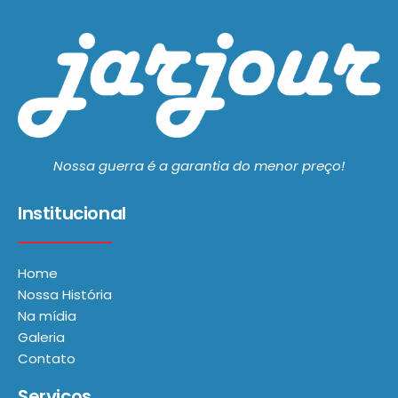
Nossa guerra é a garantia do menor preço!
Institucional
Home
Nossa História
Na mídia
Galeria
Contato
Serviços