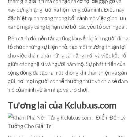
tham gia giải trí mà còn tạo ra cơ hội để gặp gỡ và
xây dựng mạng lưới xã hội riêng của mình. Điều này
đặc biệt quan trọng trong bối cảnh mà việc giao lưu
xã hội ngày càng bị hạn chế bởi các yếu tố bên ngoài.
Bên cạnh đó, nền tảng cũng khuyến khích người dùng
tổ chức những sự kiện nhỏ, tạo môi trường thuận lợi
cho việc khám phá những tài năng mới và việc kết nối
giữa các nghệ sĩ và người hâm mộ. Sự phát triển của
cộng đồng đã tạo ra một không khí thân thiện và gần
gũi, nơi mọi người có thể thưởng thức và chia sẻ đam
mê của mình về âm nhạc và trò chơi.
Tương lai của Kclub.us.com