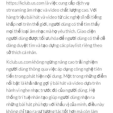
https://kclub.us.com là việc cung cấp dịch vụ
streaming âm nhạc và video chất lượng cao. Với
hàng triệu bài hát và video từ các nghệ sĩ nổi tiếng
khắp nơi trên thế giới, người dùng có thể tìm thấy
mọi thể loại âm nhạc mà họ yêu thích. Giao diện
người dùng được tối ưu hóa để người dùng có thể dễ
dàng duyệt tìm và tạo dựng các playlist riêng theo
sở thích cá nhân.
Kclub.us.com không ngừng nâng cao trải nghiệm
người dùng thông qua việc áp dụng công nghệ tiên
tiến trong phát hiện nội dung. Một trong những điểm
nổi bật là khả năng gợi ý bài hát và video dựa trên
hành vi nghe nhạc trước đó của người dùng. Hệ
thống trí tuệ nhân tạo giúp người dùng nhận ra
những bài hát phù hợp với khẩu vị của mình, điều này
không chỉ tạo ra sự tương tác tốt hơn mà còn làm