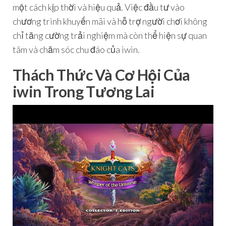
một cách kịp thời và hiệu quả. Việc đầu tư vào
chương trình khuyến mãi và hỗ trợ người chơi không
chỉ tăng cường trải nghiệm mà còn thể hiện sự quan
tâm và chăm sóc chu đáo của iwin.
Thách Thức Và Cơ Hội Của
iwin Trong Tương Lai