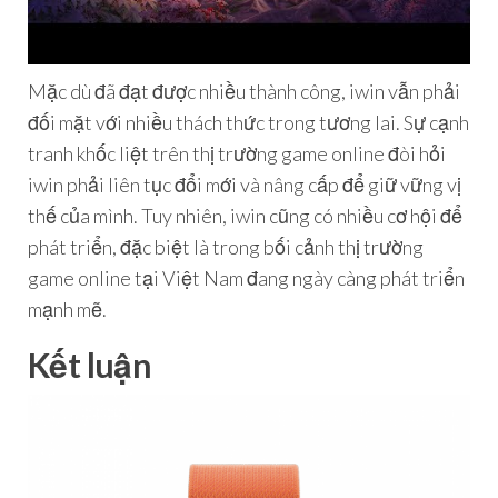
Mặc dù đã đạt được nhiều thành công, iwin vẫn phải
đối mặt với nhiều thách thức trong tương lai. Sự cạnh
tranh khốc liệt trên thị trường game online đòi hỏi
iwin phải liên tục đổi mới và nâng cấp để giữ vững vị
thế của mình. Tuy nhiên, iwin cũng có nhiều cơ hội để
phát triển, đặc biệt là trong bối cảnh thị trường
game online tại Việt Nam đang ngày càng phát triển
mạnh mẽ.
Kết luận