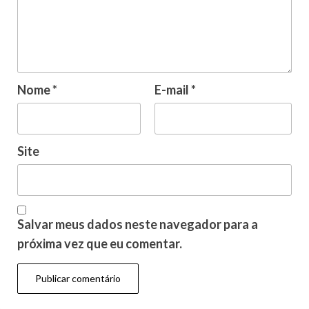
Nome
*
E-mail
*
Site
Salvar meus dados neste navegador para a
próxima vez que eu comentar.