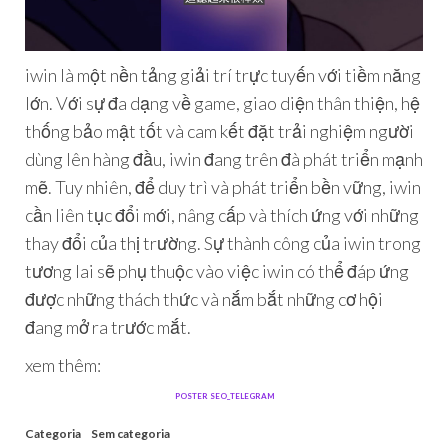
iwin là một nền tảng giải trí trực tuyến với tiềm năng
lớn. Với sự đa dạng về game, giao diện thân thiện, hệ
thống bảo mật tốt và cam kết đặt trải nghiệm người
dùng lên hàng đầu, iwin đang trên đà phát triển mạnh
mẽ. Tuy nhiên, để duy trì và phát triển bền vững, iwin
cần liên tục đổi mới, nâng cấp và thích ứng với những
thay đổi của thị trường. Sự thành công của iwin trong
tương lai sẽ phụ thuộc vào việc iwin có thể đáp ứng
được những thách thức và nắm bắt những cơ hội
đang mở ra trước mắt.
xem thêm:
iwin club
POSTER SEO_TELEGRAM
Categoria
Sem categoria