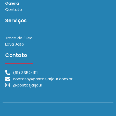
Galeria
Contato
Serviços
Troca de Óleo
Lava Jato
Contato
(61) 3352-1111
contato@postosjarjour.com.br
@postosjarjour