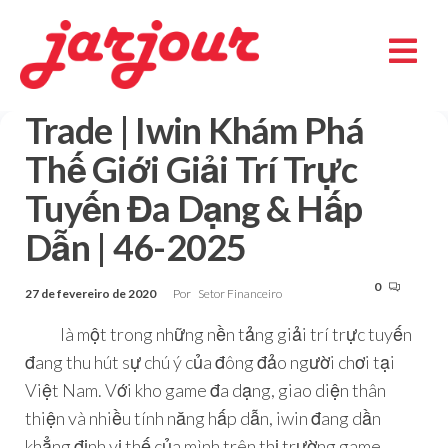
Trade | Iwin Khám Phá
Thế Giới Giải Trí Trực
Tuyến Đa Dạng & Hấp
Dẫn | 46-2025
0
27 de fevereiro de 2020
Por
Setor Financeiro
iwin
là một trong những nền tảng giải trí trực tuyến
đang thu hút sự chú ý của đông đảo người chơi tại
Việt Nam. Với kho game đa dạng, giao diện thân
thiện và nhiều tính năng hấp dẫn, iwin đang dần
khẳng định vị thế của mình trên thị trường game