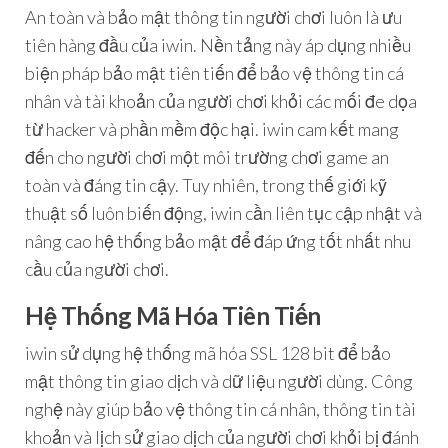
An toàn và bảo mật thông tin người chơi luôn là ưu
tiên hàng đầu của iwin. Nền tảng này áp dụng nhiều
biện pháp bảo mật tiên tiến để bảo vệ thông tin cá
nhân và tài khoản của người chơi khỏi các mối đe dọa
từ hacker và phần mềm độc hại. iwin cam kết mang
đến cho người chơi một môi trường chơi game an
toàn và đáng tin cậy. Tuy nhiên, trong thế giới kỹ
thuật số luôn biến động, iwin cần liên tục cập nhật và
nâng cao hệ thống bảo mật để đáp ứng tốt nhất nhu
cầu của người chơi.
Hệ Thống Mã Hóa Tiên Tiến
iwin sử dụng hệ thống mã hóa SSL 128 bit để bảo
mật thông tin giao dịch và dữ liệu người dùng. Công
nghệ này giúp bảo vệ thông tin cá nhân, thông tin tài
khoản và lịch sử giao dịch của người chơi khỏi bị đánh