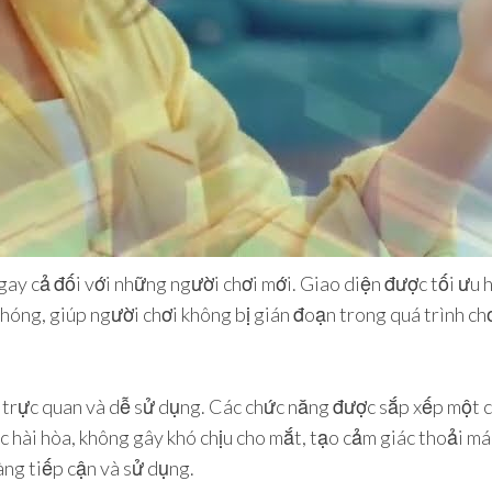
ngay cả đối với những người chơi mới. Giao diện được tối ưu 
chóng, giúp người chơi không bị gián đoạn trong quá trình ch
, trực quan và dễ sử dụng. Các chức năng được sắp xếp một c
c hài hòa, không gây khó chịu cho mắt, tạo cảm giác thoải m
àng tiếp cận và sử dụng.