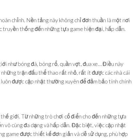
n hoàn chỉnh. Nền tảng này không chỉ đơn thuần là một nơi
ược truyền thống đến những tựa game hiện đại, hấp dẫn.
iới như bóng đá, bóng rổ, quần vợt, đua xe… Điều này
những trận đấu thể thao rất nhỏ, rất ít được các nhà cái
nh, luôn được cập nhật thường xuyên để đảm bảo tính chính
 thế giới. Từ những trò chơi cổ điển cho đến những tựa
n vô cùng đa dạng và hấp dẫn. Đặc biệt, việc cập nhật
ng game được thiết kế đơn giản và dễ sử dụng, phù hợp