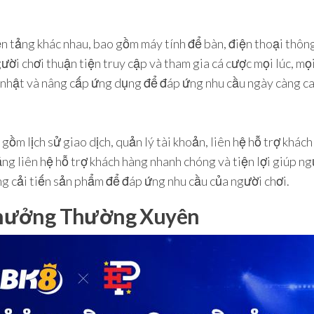
n tảng khác nhau, bao gồm máy tính để bàn, điện thoại thôn
ời chơi thuận tiện truy cập và tham gia cá cược mọi lúc, mọi
p nhật và nâng cấp ứng dụng để đáp ứng nhu cầu ngày càng c
 gồm lịch sử giao dịch, quản lý tài khoản, liên hệ hỗ trợ khá
ng liên hệ hỗ trợ khách hàng nhanh chóng và tiện lợi giúp ng
g cải tiến sản phẩm để đáp ứng nhu cầu của người chơi.
Thưởng Thường Xuyên