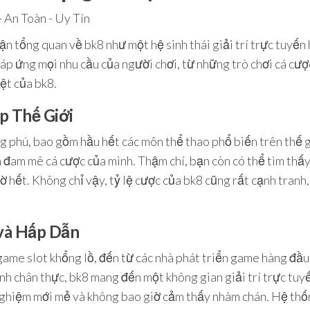
hận tổng quan về bk8 như một hệ sinh thái giải trí trực tuyế
 đáp ứng mọi nhu cầu của người chơi, từ những trò chơi cá c
ệt của bk8.
p Thế Giới
 phú, bao gồm hầu hết các môn thể thao phổ biến trên thế g
đam mê cá cược của mình. Thậm chí, bạn còn có thể tìm thấy 
iờ hết. Không chỉ vậy, tỷ lệ cược của bk8 cũng rất cạnh tra
 và Hấp Dẫn
game slot khổng lồ, đến từ các nhà phát triển game hàng đầu
h chân thực, bk8 mang đến một không gian giải trí trực tuyế
nghiệm mới mẻ và không bao giờ cảm thấy nhàm chán. Hệ thố