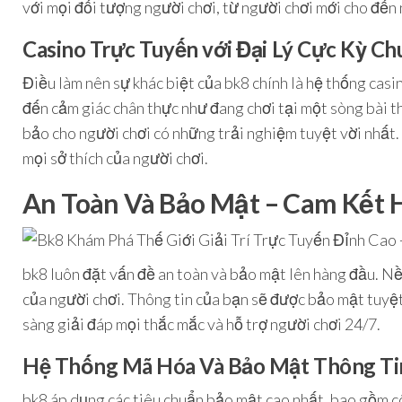
với mọi đối tượng người chơi, từ người chơi mới cho đến
Casino Trực Tuyến với Đại Lý Cực Kỳ C
Điều làm nên sự khác biệt của bk8 chính là hệ thống cas
đến cảm giác chân thực như đang chơi tại một sòng bài 
bảo cho người chơi có những trải nghiệm tuyệt vời nhất. 
mọi sở thích của người chơi.
An Toàn Và Bảo Mật – Cam Kết 
bk8 luôn đặt vấn đề an toàn và bảo mật lên hàng đầu. Nề
của người chơi. Thông tin của bạn sẽ được bảo mật tuyệt 
sàng giải đáp mọi thắc mắc và hỗ trợ người chơi 24/7.
Hệ Thống Mã Hóa Và Bảo Mật Thông Ti
bk8 áp dụng các tiêu chuẩn bảo mật cao nhất, bao gồm cô