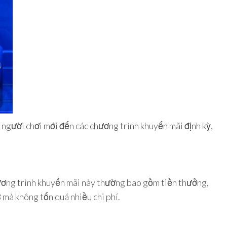
người chơi mới đến các chương trình khuyến mãi định kỳ,
hương trình khuyến mãi này thường bao gồm tiền thưởng,
8 mà không tốn quá nhiều chi phí.