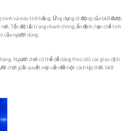
g minh và máy tính bảng. Ứng dụng di động của bk8 được
 nơi. Tốc độ tải trang nhanh chóng, ổn định, hạn chế tình
ao của người dùng.
ch hàng. Người chơi có thể dễ dàng theo dõi các giao dịch
ười chơi giải quyết mọi vấn đề một cách kịp thời. bk8