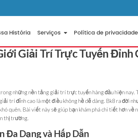
sa História
Serviços
Política de privacidad
ới Giải Trí Trực Tuyến Đỉnh C
trong những nền tảng giải trí trực tuyến hàng đầu hiện nay. 
giải trí đỉnh cao là một điều không hề dễ dàng. Bk8 ra đời 
 khó quên. Bài viết này sẽ giúp bạn khám phá chi tiết hơn về
n thị trường.
yến Đa Dạng và Hấp Dẫn