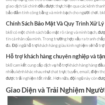
giao dịch tài chính đều được thực hiện qua các kênh than
bảo đảm tính công bằng và minh bạch cho người chơi. bk
Chính Sách Bảo Mật Và Quy Trình Xử Lý
bk8 có một chính sách bảo mật rõ ràng và minh bạch, đượ
tin cá nhân của mình. Trong trường hợp xảy ra tranh chấp
đa. Đội ngũ hỗ trợ khách hàng giàu kinh nghiệm sẽ hỗ tr
Hỗ trợ khách hàng chuyên nghiệp và tậ
bk8 cam kết cung cấp dịch vụ hỗ trợ khách hàng hàng đầu
nhiều kênh khác nhau như chat trực tuyến, email, điện t
được trải nghiệm tốt nhất. Hơn nữa, đội ngũ này còn đượ
Giao Diện và Trải Nghiệm Ngườ