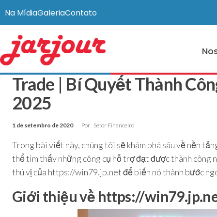
Na Mídia
Galeria
Contato
Nos
Trade | Bí Quyết Thành Côn
2025
1 de setembro de 2020
Por
Setor Financeiro
Trong bài viết này, chúng tôi sẽ khám phá sâu về nền tảng
thể tìm thấy những công cụ hỗ trợ đạt được thành công n
thú vị của https://win79.jp.net để biến nó thành bước ng
Giới thiệu về https://win79.jp.n