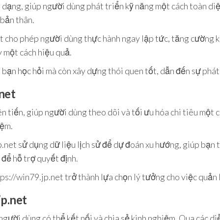
 dạng, giúp người dùng phát triển kỹ năng một cách toàn diện
 bản thân.
t cho phép người dùng thực hành ngay lập tức, tăng cường kh
y một cách hiệu quả.
 bạn học hỏi mà còn xây dựng thói quen tốt, dẫn đến sự phát 
.net
iên tiến, giúp người dùng theo dõi và tối ưu hóa chi tiêu một
iệm.
p.net sử dụng dữ liệu lịch sử để dự đoán xu hướng, giúp bạn t
 để hỗ trợ quyết định.
ps://win79.jp.net trở thành lựa chọn lý tưởng cho việc quản l
jp.net
gười dùng có thể kết nối và chia sẻ kinh nghiệm. Qua các di