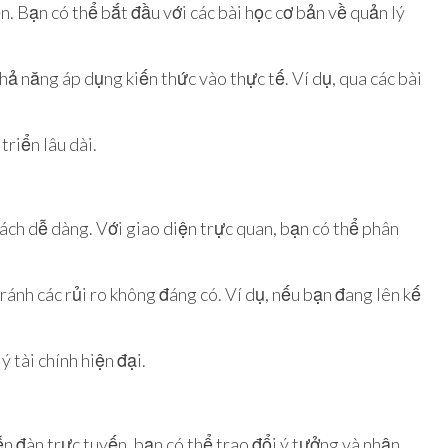
. Bạn có thể bắt đầu với các bài học cơ bản về quản lý
ả năng áp dụng kiến thức vào thực tế. Ví dụ, qua các bài
triển lâu dài.
 cách dễ dàng. Với giao diện trực quan, bạn có thể phân
ránh các rủi ro không đáng có. Ví dụ, nếu bạn đang lên kế
ý tài chính hiện đại.
ễn đàn trực tuyến, bạn có thể trao đổi ý tưởng và nhận