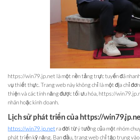
https://win79.jp.net là một nền tảng trực tuyến đã nhanh
vụ thiết thực. Trang web này không chỉ là một địa chỉ đơ
thiện và các tính năng được tối ưu hóa, https://win79.jp
nhân hoặc kinh doanh.
Lịch sử phát triển của https://win79.jp.n
https://win79.jp.net
ra đời từ ý tưởng của một nhóm chuy
phát triển kỹ năng. Ban đầu, trang web chỉ tập trung vào