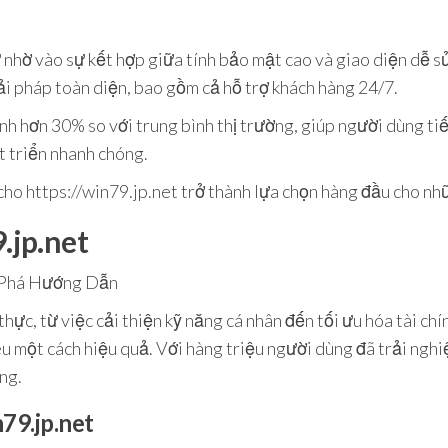
 nhờ vào sự kết hợp giữa tính bảo mật cao và giao diện dễ s
ải pháp toàn diện, bao gồm cả hỗ trợ khách hàng 24/7.
anh hơn 30% so với trung bình thị trường, giúp người dùng ti
t triển nhanh chóng.
m cho https://win79.jp.net trở thành lựa chọn hàng đầu cho nh
.jp.net
 thực, từ việc cải thiện kỹ năng cá nhân đến tối ưu hóa tài c
u một cách hiệu quả. Với hàng triệu người dùng đã trải nghiệ
ng.
n79.jp.net