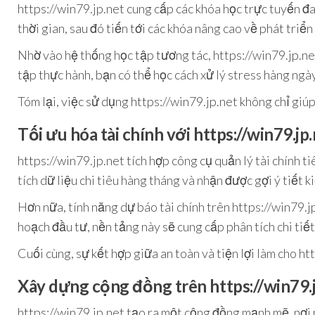
https://win79.jp.net cung cấp các khóa học trực tuyến đa
thời gian, sau đó tiến tới các khóa nâng cao về phát triển
Nhờ vào hệ thống học tập tương tác, https://win79.jp.ne
tập thực hành, bạn có thể học cách xử lý stress hàng ngà
Tóm lại, việc sử dụng https://win79.jp.net không chỉ giúp
Tối ưu hóa tài chính với https://win79.jp
https://win79.jp.net tích hợp công cụ quản lý tài chính t
tích dữ liệu chi tiêu hàng tháng và nhận được gợi ý tiết k
Hơn nữa, tính năng dự báo tài chính trên https://win79.j
hoạch đầu tư, nền tảng này sẽ cung cấp phân tích chi tiết
Cuối cùng, sự kết hợp giữa an toàn và tiện lợi làm cho htt
Xây dựng cộng đồng trên https://win79.
https://win79.jp.net tạo ra một cộng đồng mạnh mẽ, nơi n