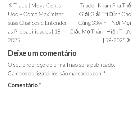
Trade | Mega Cents
Trade | Khám Phá Thế
Uoo – Como Maximizar
Giới Giải Trí Đỉnh Cao
suas Chances e Entender
Cùng 33win – Nơi Mọi
as Probabilidades | 18-
Giấc Mơ Thành Hiện Thực
2025
| 59-2025
Deixe um comentário
O seu endereço de e-mail não será publicado.
Campos obrigatórios são marcados com
*
Comentário
*