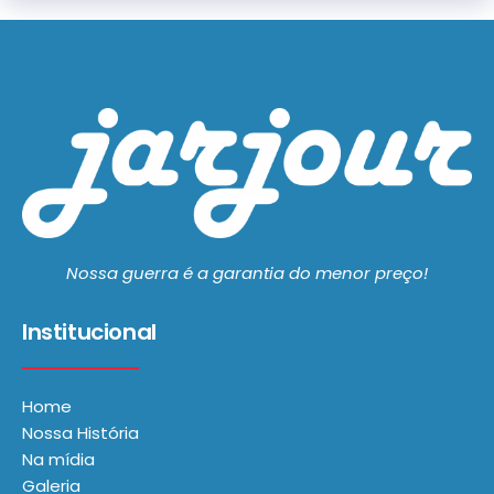
Nossa guerra é a garantia do menor preço!
Institucional
Home
Nossa História
Na mídia
Galeria