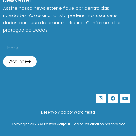
Newsletter:
Assine nossa newsletter e fique por dentro das
novidades. Ao assinar a lista poderemos usar seus
dados para uso de email marketing. Conforme a
Lei de
proteção de Dados.
Assinar
Desenvolvido por
WordPresta
Copyright 2026 © Postos Jarjour. Todos os direitos reservados