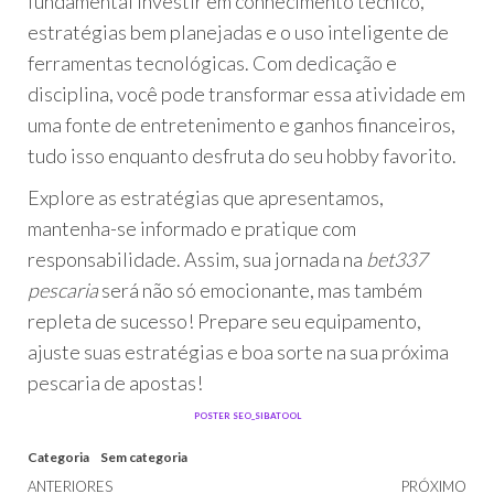
fundamental investir em conhecimento técnico,
estratégias bem planejadas e o uso inteligente de
ferramentas tecnológicas. Com dedicação e
disciplina, você pode transformar essa atividade em
uma fonte de entretenimento e ganhos financeiros,
tudo isso enquanto desfruta do seu hobby favorito.
Explore as estratégias que apresentamos,
mantenha-se informado e pratique com
responsabilidade. Assim, sua jornada na
bet337
pescaria
será não só emocionante, mas também
repleta de sucesso! Prepare seu equipamento,
ajuste suas estratégias e boa sorte na sua próxima
pescaria de apostas!
POSTER SEO_SIBATOOL
Categoria
Sem categoria
ANTERIORES
PRÓXIMO