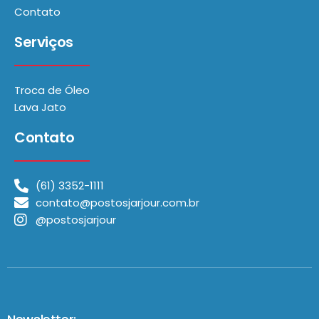
Contato
Serviços
Troca de Óleo
Lava Jato
Contato
(61) 3352-1111
contato@postosjarjour.com.br
@postosjarjour