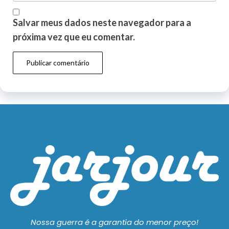
Salvar meus dados neste navegador para a
próxima vez que eu comentar.
Nossa guerra é a garantia do menor preço!