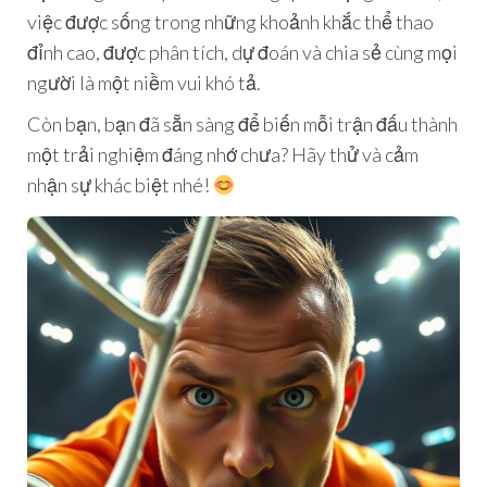
việc được sống trong những khoảnh khắc thể thao
đỉnh cao, được phân tích, dự đoán và chia sẻ cùng mọi
người là một niềm vui khó tả.
Còn bạn, bạn đã sẵn sàng để biến mỗi trận đấu thành
một trải nghiệm đáng nhớ chưa? Hãy thử và cảm
nhận sự khác biệt nhé!