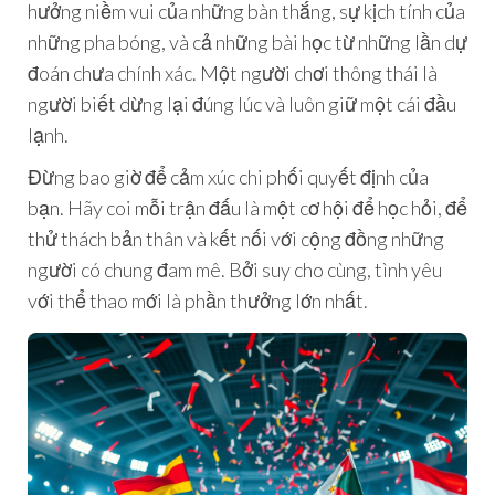
hưởng niềm vui của những bàn thắng, sự kịch tính của
những pha bóng, và cả những bài học từ những lần dự
đoán chưa chính xác. Một người chơi thông thái là
người biết dừng lại đúng lúc và luôn giữ một cái đầu
lạnh.
Đừng bao giờ để cảm xúc chi phối quyết định của
bạn. Hãy coi mỗi trận đấu là một cơ hội để học hỏi, để
thử thách bản thân và kết nối với cộng đồng những
người có chung đam mê. Bởi suy cho cùng, tình yêu
với thể thao mới là phần thưởng lớn nhất.