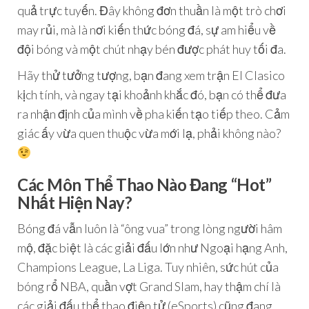
quả trực tuyến. Đây không đơn thuần là một trò chơi
may rủi, mà là nơi kiến thức bóng đá, sự am hiểu về
đội bóng và một chút nhạy bén được phát huy tối đa.
Hãy thử tưởng tượng, bạn đang xem trận El Clasico
kịch tính, và ngay tại khoảnh khắc đó, bạn có thể đưa
ra nhận định của mình về pha kiến tạo tiếp theo. Cảm
giác ấy vừa quen thuộc vừa mới lạ, phải không nào?
Các Môn Thể Thao Nào Đang “Hot”
Nhất Hiện Nay?
Bóng đá vẫn luôn là “ông vua” trong lòng người hâm
mộ, đặc biệt là các giải đấu lớn như Ngoại hạng Anh,
Champions League, La Liga. Tuy nhiên, sức hút của
bóng rổ NBA, quần vợt Grand Slam, hay thậm chí là
các giải đấu thể thao điện tử (eSports) cũng đang