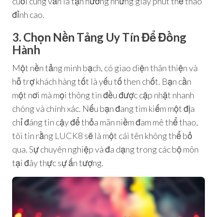
cuối cùng vẫn là tận hưởng những giây phút thể thao
đỉnh cao.
3. Chọn Nền Tảng Uy Tín Để Đồng
Hành
Một nền tảng minh bạch, có giao diện thân thiện và
hỗ trợ khách hàng tốt là yếu tố then chốt. Bạn cần
một nơi mà mọi thông tin đều được cập nhật nhanh
chóng và chính xác. Nếu bạn đang tìm kiếm một địa
chỉ đáng tin cậy để thỏa mãn niềm đam mê thể thao,
tôi tin rằng LUCK8 sẽ là một cái tên không thể bỏ
qua. Sự chuyên nghiệp và đa dạng trong các bộ môn
tại đây thực sự ấn tượng.