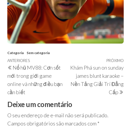
Categoria
Sem categoria
ANTERIORES
PRÓXIMO
Nổ hũ MV88: Cơn sốt
Khám Phá sun on sunday
mới trong giới game
james blunt karaoke –
online và những điều bạn
Nền Tảng Giải Trí Đẳng
cần biết
Cấp
Deixe um comentário
O seu endereço de e-mail não será publicado.
Campos obrigatórios são marcados com
*