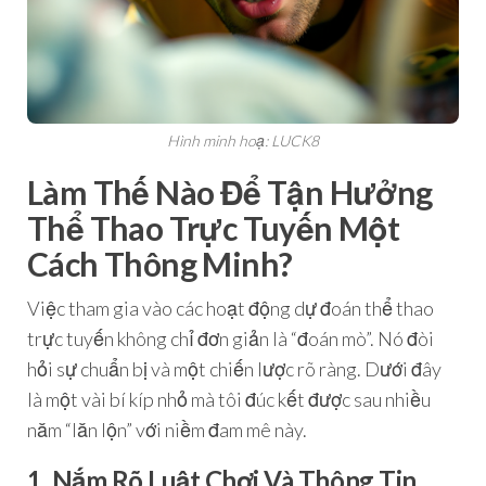
Hình minh hoạ: LUCK8
Làm Thế Nào Để Tận Hưởng
Thể Thao Trực Tuyến Một
Cách Thông Minh?
Việc tham gia vào các hoạt động dự đoán thể thao
trực tuyến không chỉ đơn giản là “đoán mò”. Nó đòi
hỏi sự chuẩn bị và một chiến lược rõ ràng. Dưới đây
là một vài bí kíp nhỏ mà tôi đúc kết được sau nhiều
năm “lăn lộn” với niềm đam mê này.
1. Nắm Rõ Luật Chơi Và Thông Tin