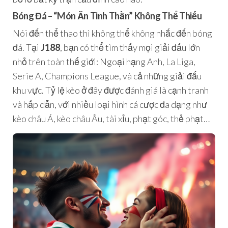
Bóng Đá – “Món Ăn Tinh Thần” Không Thể Thiếu
Nói đến thể thao thì không thể không nhắc đến bóng
đá. Tại
J188
, bạn có thể tìm thấy mọi giải đấu lớn
nhỏ trên toàn thế giới: Ngoại hạng Anh, La Liga,
Serie A, Champions League, và cả những giải đấu
khu vực. Tỷ lệ kèo ở đây được đánh giá là cạnh tranh
và hấp dẫn, với nhiều loại hình cá cược đa dạng như
kèo châu Á, kèo châu Âu, tài xỉu, phạt góc, thẻ phạt…