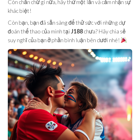
Còn chần chừ gì nữa, hãy thử một lần và cảm nhận sự
khác biệt!
Còn bạn, bạn đã sẵn sàng để thử sức với những dự
đoán thể thao của mình tại
J188
chưa? Hãy chia sẻ
suy nghĩ của bạn ở phần bình luận bên dưới nhé!