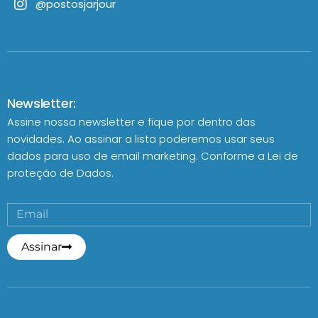
@postosjarjour
Newsletter:
Assine nossa newsletter e fique por dentro das
novidades. Ao assinar a lista poderemos usar seus
dados para uso de email marketing. Conforme a
Lei de
proteção de Dados.
Assinar