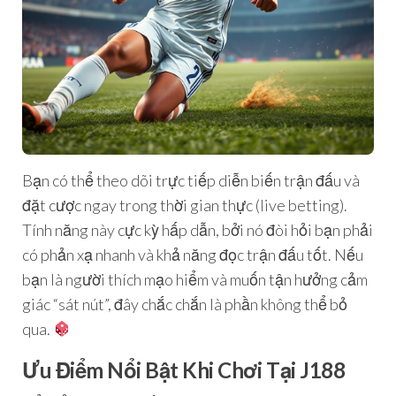
Bạn có thể theo dõi trực tiếp diễn biến trận đấu và
đặt cược ngay trong thời gian thực (live betting).
Tính năng này cực kỳ hấp dẫn, bởi nó đòi hỏi bạn phải
có phản xạ nhanh và khả năng đọc trận đấu tốt. Nếu
bạn là người thích mạo hiểm và muốn tận hưởng cảm
giác “sát nút”, đây chắc chắn là phần không thể bỏ
qua.
Ưu Điểm Nổi Bật Khi Chơi Tại J188