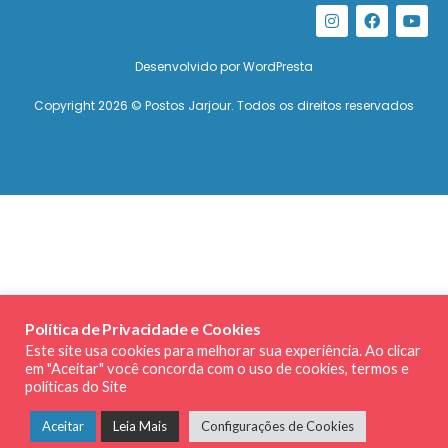
Desenvolvido por
WordPresta
Copyright 2026 © Postos Jarjour. Todos os direitos reservados
Política de Privacidade e Cookies
Este site usa cookies para melhorar sua experiência. Ao clicar
em "Aceitar" você concorda com o uso de cookies, termos e
políticas do Site
Aceitar
Leia Mais
Configurações de Cookies