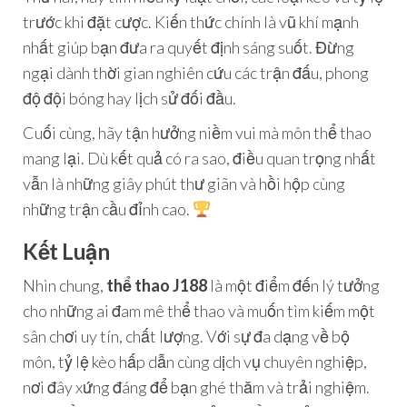
trước khi đặt cược. Kiến thức chính là vũ khí mạnh
nhất giúp bạn đưa ra quyết định sáng suốt. Đừng
ngại dành thời gian nghiên cứu các trận đấu, phong
độ đội bóng hay lịch sử đối đầu.
Cuối cùng, hãy tận hưởng niềm vui mà môn thể thao
mang lại. Dù kết quả có ra sao, điều quan trọng nhất
vẫn là những giây phút thư giãn và hồi hộp cùng
những trận cầu đỉnh cao.
Kết Luận
Nhìn chung,
thể thao J188
là một điểm đến lý tưởng
cho những ai đam mê thể thao và muốn tìm kiếm một
sân chơi uy tín, chất lượng. Với sự đa dạng về bộ
môn, tỷ lệ kèo hấp dẫn cùng dịch vụ chuyên nghiệp,
nơi đây xứng đáng để bạn ghé thăm và trải nghiệm.