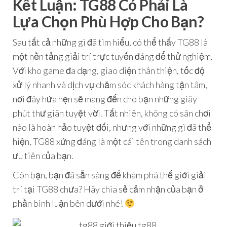
Kết Luận: TG88 Có Phải Là
Lựa Chọn Phù Hợp Cho Bạn?
Sau tất cả những gì đã tìm hiểu, có thể thấy TG88 là
một nền tảng giải trí trực tuyến đáng để thử nghiệm.
Với kho game đa dạng, giao diện thân thiện, tốc độ
xử lý nhanh và dịch vụ chăm sóc khách hàng tận tâm,
nơi đây hứa hẹn sẽ mang đến cho bạn những giây
phút thư giãn tuyệt vời. Tất nhiên, không có sân chơi
nào là hoàn hảo tuyệt đối, nhưng với những gì đã thể
hiện, TG88 xứng đáng là một cái tên trong danh sách
ưu tiên của bạn.
Còn bạn, bạn đã sẵn sàng để khám phá thế giới giải
trí tại TG88 chưa? Hãy chia sẻ cảm nhận của bạn ở
phần bình luận bên dưới nhé!