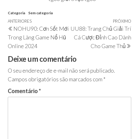
Categoria
Sem categoria
ANTERIORES
PRÓXIMO
NOHU90: Cơn Sốt Mới
UU88: Trang Chủ Giải Trí
Trong Làng Game Nổ Hũ
Cá Cược Đỉnh Cao Dành
Online 2024
Cho Game Thủ
Deixe um comentário
O seu endereço de e-mail não será publicado.
Campos obrigatórios são marcados com
*
Comentário
*