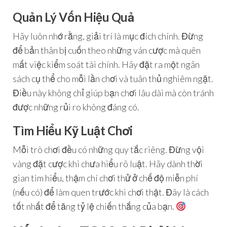
Quản Lý Vốn Hiệu Quả
Hãy luôn nhớ rằng, giải trí là mục đích chính. Đừng
để bản thân bị cuốn theo những ván cược mà quên
mất việc kiểm soát tài chính. Hãy đặt ra một ngân
sách cụ thể cho mỗi lần chơi và tuân thủ nghiêm ngặt.
Điều này không chỉ giúp bạn chơi lâu dài mà còn tránh
được những rủi ro không đáng có.
Tìm Hiểu Kỹ Luật Chơi
Mỗi trò chơi đều có những quy tắc riêng. Đừng vội
vàng đặt cược khi chưa hiểu rõ luật. Hãy dành thời
gian tìm hiểu, thậm chí chơi thử ở chế độ miễn phí
(nếu có) để làm quen trước khi chơi thật. Đây là cách
tốt nhất để tăng tỷ lệ chiến thắng của bạn.