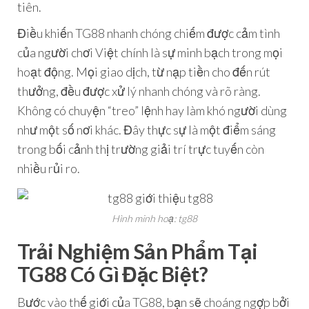
tiên.
Điều khiến TG88 nhanh chóng chiếm được cảm tình
của người chơi Việt chính là sự minh bạch trong mọi
hoạt động. Mọi giao dịch, từ nạp tiền cho đến rút
thưởng, đều được xử lý nhanh chóng và rõ ràng.
Không có chuyện “treo” lệnh hay làm khó người dùng
như một số nơi khác. Đây thực sự là một điểm sáng
trong bối cảnh thị trường giải trí trực tuyến còn
nhiều rủi ro.
Hình minh hoạ: tg88
Trải Nghiệm Sản Phẩm Tại
TG88 Có Gì Đặc Biệt?
Bước vào thế giới của TG88, bạn sẽ choáng ngợp bởi