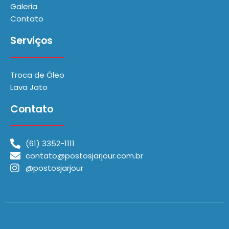
Galeria
Contato
Serviços
Troca de Óleo
Lava Jato
Contato
(61) 3352-1111
contato@postosjarjour.com.br
@postosjarjour