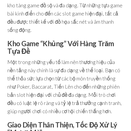
kho tàng game đồ sộ và đa dạng. Từ những tựa game
bài kinh điển cho đến các slot game hiện đại, tất cả
đều được thiết kế với đồ họa sắc nét và âm thanh
sống động.
Kho Game “Khủng” Với Hàng Trăm
Tựa Đề
Một trong những yếu tố làm nên thương hiệu của
nền tảng này chính là sự đa dạng về thể loại. Bạn có
thể thỏa sức lựa chọn từ các bộ môn truyền thống
như Poker, Baccarat, Tiến Lên cho đến những phiên
bản slot hiện đại với chủ đề đa dạng. Mỗi trò chơi
đều có luật lệ rõ ràng và tỷ lệ trả thưởng cạnh tranh,
giúp người chơi có nhiều cơ hội chiến thắng hơn.
Giao Diện Thân Thiện, Tốc Độ Xử Lý