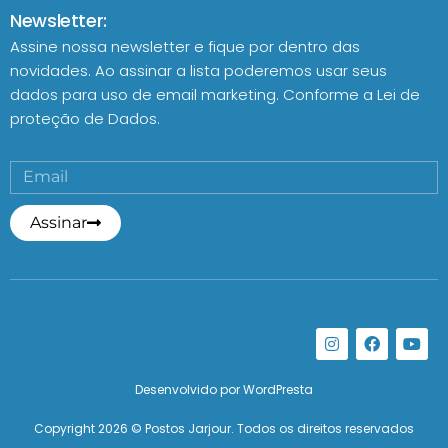
Newsletter:
Assine nossa newsletter e fique por dentro das
novidades. Ao assinar a lista poderemos usar seus
dados para uso de email marketing. Conforme a
Lei de
proteção de Dados.
Assinar
Desenvolvido por
WordPresta
Copyright 2026 © Postos Jarjour. Todos os direitos reservados