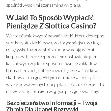
spośród wysokimi szansami na wygraną.
W Jaki To Sposób Wypłacić
Pieniądze Z Slottica Casino?
Warto również wypróbować ruletki, które dostępne
są w kasynie dzięki żywo, w którym miejscu w ciągu
rozgrywkę tuż przy stoliku odpowiadają wierni
krupierzy. Przed rozpoczęciem obstawiania gier
kasynowych w jaki to sposób i również zakładów
bukmacherskich, potrzebować będziesz środków
skarbowych na grę. W tym celu możesz skorzystać
wraz z nowoczesnych opcji płatniczych, które jest to
na rzecz Cię z brakiem względu przygotowaliśmy.
Bezpieczeństwo Informacji – Twoja
Zbroja Dla Udanej Rozrywki