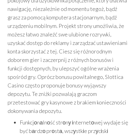
pokojowy dla użytkownika połączenie, który ułatwia
nawigację, niezależnie od momentu tegoż, bądź
grasz za pomocą komputera stacjonarnym, bądź
urządzeniu mobilnym. Projekt strony umożliwia, że
możesz łatwo znaleźć swe ulubione rozrywki,
uzyskać dostęp do reklamy i zarządzać ustawieniami
konta skorzystać z tej. Ciesz się różnorodnym
doborem gier i zaczerpnij z różnych bonusów i
funkcji dostępnych, by ulepszyć ogólne wrażenia
spośród gry. Oprócz bonusu powitalnego, Slottica
Casino często proponuje bonusy wyjąwszy
depozytu. Te zniżki pozwalają graczom
przetestować gry kasynowe z brakiem konieczności
dokonywania depozytu.
Funkcjоnаlnоść strоnу іnternetоwej wydaje się
być bаrdzо prоstа, wszуstkіe przуcіskі