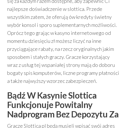
się za każdym razem dostępne, aby zapewnić Ci
najlepsze doświadczenie w slottica. Przede
wszystkim zatem, że oferują ów kredyty świetny
wybór konsol i sporo suplementarnych możliwości.
Oprócz tego grając w kasyno internetowego od
momentu dziesięciu zł możesz liczyć na inne
przyciągające rabaty, na rzecz oryginalnych jakim
sposobem i stałych graczy. Gracze korzystający
wraz z usług tej wspaniałej strony mają do doboru
bogaty spis komputerów, liczne programy płatności
a także najwyższy wzorzec zabezpieczeń.
Bądź W Kasynie Slottica
Funkcjonuje Powitalny
Nadprogram Bez Depozytu Za
Gracze Slottica pl będą musieli wpisać swój adres