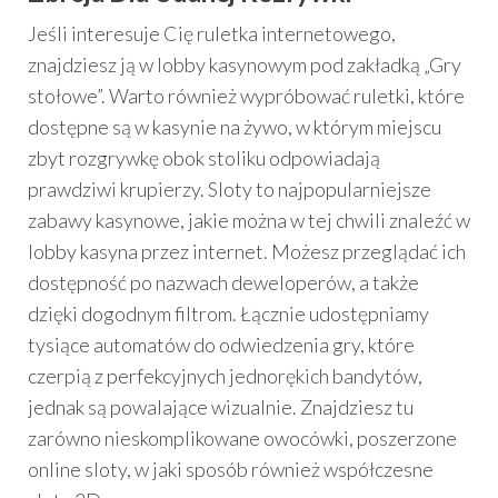
Jeśli interesuje Cię ruletka internetowego,
znajdziesz ją w lobby kasynowym pod zakładką „Gry
stołowe”. Warto również wypróbować ruletki, które
dostępne są w kasynie na żywo, w którym miejscu
zbyt rozgrywkę obok stoliku odpowiadają
prawdziwi krupierzy. Sloty to najpopularniejsze
zabawy kasynowe, jakie można w tej chwili znaleźć w
lobby kasyna przez internet. Możesz przeglądać ich
dostępność po nazwach deweloperów, a także
dzięki dogodnym filtrom. Łącznie udostępniamy
tysiące automatów do odwiedzenia gry, które
czerpią z perfekcyjnych jednorękich bandytów,
jednak są powalające wizualnie. Znajdziesz tu
zarówno nieskomplikowane owocówki, poszerzone
online sloty, w jaki sposób również współczesne