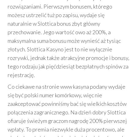
rozwiązaniami. Pierwszym bonusem, którego
możesz ustrzelić tuż po zapisu, wydaje się
naturalnie w Slottica bonus zbyt główny
przechowanie. Jego wartość owo aż 200%, a
maksymalna suma bonusu może wynieść aż tysiąc
złotych. Slottica Kasyno jest to nie wyłącznie
rozrywki, jednak także atrakcyjne promocje i bonusy,
tego rodzaju jak pięćdziesiąt bezpłatnych spinów za
rejestrację.
Co ciekawe na stronie www kasyna podany wydaje
się być polski numer komórkowy, więc nie
zaakceptować powinniśmy bać się wielkich kosztów
połączenia zagranicznego. Na dzień dobry Slottica
ofiaruje świeżym graczom nagrodę 200% pierwszej
wpłaty. To premia niezwykle duża procentowo, ale