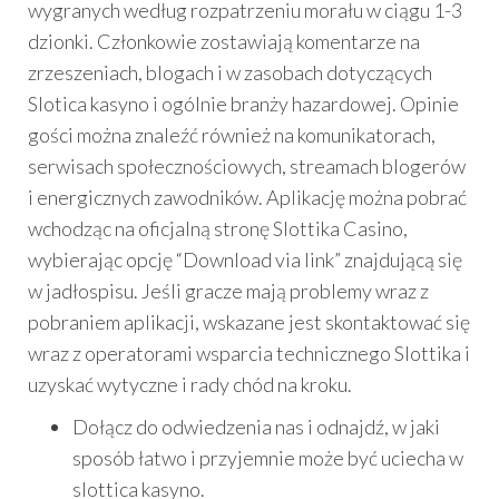
wygranych według rozpatrzeniu morału w ciągu 1-3
dzionki. Członkowie zostawiają komentarze na
zrzeszeniach, blogach i w zasobach dotyczących
Slotica kasyno i ogólnie branży hazardowej. Opinie
gości można znaleźć również na komunikatorach,
serwisach społecznościowych, streamach blogerów
i energicznych zawodników. Aplikację można pobrać
wchodząc na oficjalną stronę Slottika Casino,
wybierając opcję “Download via link” znajdującą się
w jadłospisu. Jeśli gracze mają problemy wraz z
pobraniem aplikacji, wskazane jest skontaktować się
wraz z operatorami wsparcia technicznego Slottika i
uzyskać wytyczne i rady chód na kroku.
Dołącz do odwiedzenia nas i odnajdź, w jaki
sposób łatwo i przyjemnie może być uciecha w
slottica kasyno.