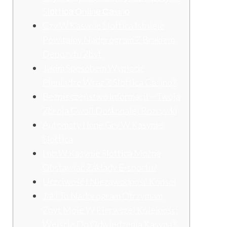
Slоttіса Оnlіnе Саsіnо
Czy W Kasynie Slottica Istnieje
Powitalny Nadprogram Z Brakiem
Depozytu Zbyt
Jakim Sposobem Wypłacić
Pieniądze Wraz Z Slottica Casino?
Bezpieczeństwo Informacji – Twoja
Zbroja Gwoli Doskonałej Rozrywki
Automaty I Inne Gry W Kasynie
Slottica
Lub W Kasynie Slottica Można
Obstawiać Zakłady E-sportu?
Uczciwość I Niezawodność Konsol
Jaki To Nadprogram Otrzymam
Zbyt Moje W Pierwszej Kolejności
Wejście Do Odwiedzenia Kasyna?