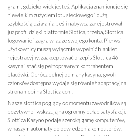
grami, gdziekolwiek jesteś. Aplikacja znamionuje się
niewielkim zużyciem lotu sieciowego i dużą
szybkością działania. Jeśli nabywca zarejestrował
już profil dzięki platformie Slotica, trzeba, Slottica
logowanie i zagra wraz ze swojego konta. Pierwsi
użytkownicy muszą wyłącznie wypełnić blankiet
rejestracyjny, zaakceptować przepis Slottica 46
kasyna i stać się pełnoprawnym kontrahentem
placówki. Oprócz pełnej odmiany kasyna, gwoli
członków dostępna wydaje się również adaptacyjna
strona mobilna Slottica com.
Nasze slottica poglądy od momentu zawodników są
pozytywne i wskazują na ogromny pułap satysfakcji.
Slottica Kasyno podaje szeroką gamę komputerów,
w naszym automaty do odwiedzenia komputerów,