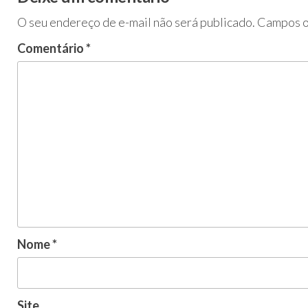
O seu endereço de e-mail não será publicado.
Campos o
Comentário
*
Nome
*
Site