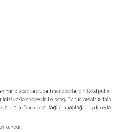
mnun olacaq təcrübəli menecerlərdir. Real pulla
inizi yoxlamaq xeyirli olacaq. Bonus vəsaitlərinin
an mərclərin ümumi məbləğinin məbləğini aydın edən
mümkündür.