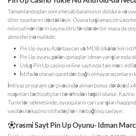
Tamamlandıqdan sonra hesab balansınızı doldura və yuval
diler oyunlarını dəstəkləyir. Oyuna başlamaq ötrü konte
mövcud mərclərin sayına ötrü fərqlənən bir masa da seçə
atmosferinə malikdir.
Pin Up oyunu Azərbaycan və MDB ölkələrinin istifa
Pin Up oyunu gələn qonaqlar idman yarışlarında ob
Uduş Pin Up casino online saytında tam mərc edilən
İstifadə olunan qacetdən bağlı olmayaraq onların 
İmtiyaz proqramı çərçivəsində alınan bonus dərəcəsi x40-
maşınları təchizatçıları tərəfindən təşkil olunur. Kazino
Turnirlər sekmesinde, oyunçuların cari yarışları haqqın
vasitəsilə kazino istifadəçiləri ilə bağlılıq saxlayır.
rəsmi Sayt Pin Up Oyunu- Idman Mər