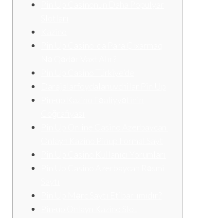
Pin Up Casinonun Daha Populyar
Slotları
Kazino
Pin Up Casino-da Para Çıxarmaq
Nə Qədər Vaxt Alır?
Pin Up Casino Türkiye’de
Darajalarfoydalanuvchilar Pin Up
Pin-up Kazino Fəaliyyətinin
Coğrafiyası
Pin Up Online Casino Azerbaycan ️
Onlayn Kazino Pinup Formal Sayt
Pin Up Casino Kullanıcı Yorumları
Pin Up Casino Azerbaycan Rəsmi
Saytı
Pin Up Mərc Saytı Etibarlımıdır?
Pin-up Onlayn Kazino Slot