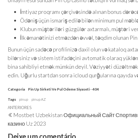
onlayn resursundan Pin Up casino tətbiqini vurmaq sərb
İmtiyaz proqramı çərçivəsində alınan bonus dərəcə
Ödəniş üçün ismariş edilə bilən minimum pul məbl
Klubun müştəriləri güzgülər axtarmalı, müştəri vers
İlk əmanətinizi etməzdən əvvəl, təqdim olunan Pi
Bunun üçün sadəcə profilinizə daxil olun və kataloq axt
bilərsiniz və sistem istifadəçini avtomatik olaraq yük
bina sahibliyi etmək mümkün deyil. Vəziyyəti düzəltmək
edin. Uğurlu startdan sonra icloud qurğularına qayıda v
Categoria
Pin Up Sirketi Ve Pul Odeme Siyaseti - 404
Tags
pinup
pinup AZ
ANTERIORES
Mostbet Uzbekistan Официальный Сайт Спортив
казино Uz 2023
Deixe um comentário