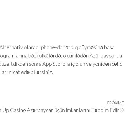
. Alternativ olaraq Iphone-da tətbiq düyməsinə basa
 proqramlarına bəzi ölkələrdə, o cümlədən Azərbaycanda
düzəltdikdən sonra App Store-a iç olun və yenidən cəhd
rı nicat edə bilərsiniz.
PRÓXIMO
n Up Casino Azərbaycan üçün Imkanlarını Təqdim Edir