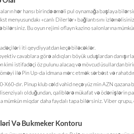
arın hər hansı birində əməli pul oynamağa başlaya bilərsin
kst menyusundakı «canlı Dilerlər» bağlantısını izləməlisini
 bilərsiniz. Bu oyun rejimi oflayn kazino salonlarına mümkü
dəçiləri iti qeydiyyatdan keçə biləcəklər.
yektiv cavablara görə aldıqları böyük uduşlardan danışırla
 kimi istifadəçi öz pulunu alacaq və mövcud üsullardan biri
köməyi ilə Pin Up-da idmana mərc etmək sərbəst və rahatdır
X60-dır. Pinup klub cəld vahid neçə yüz min AZN qazana bilə
 lisenziyalı olduğundan, qaliblərə mükafat və ödənişlərin pa
da mümkün miqdar daha faydalı tapa bilərsiniz. Viber qrupu,
cləri Və Bukmeker Kontoru