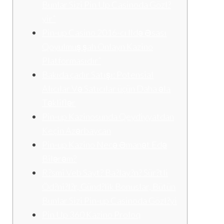
Bunlar Sizi Pin Up Casinoda Gözl?
yir”
Pin-up Casino 2016-cı Ildə Əsası
Qoyulmuş şah Onlayn Kazino
Platformasıdır”
Bakıda çadır Satışı: Potensial
Alıcılar Və Satıcılar üçün Daha əla
Təkliflər
Pin-up Kazinosunda Qeydiyyatdan
Keçin Azərbaycan
Pin-up Kazino Necə Əmanət Edə
Bilərəm?
R?smi Veb Sayt? Ba?lay?n? Sür?tli
Öd?ni?l?r, Günd?lik Bonuslar, Bütün
Bunlar Sizi Pin-up Casinoda Gözl?yi
Pin Up 360 Kazino Proloq