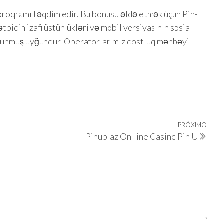
 proqramı təqdim edir. Bu bonusu əldə etmək üçün Pin-
tbiqin izafi üstünlükləri və mobil versiyasının sosial
ip olunmuş uyğundur. Operatorlarımız dostluq mənbəyi
PRÓXIMO
Pinup-az On-line Casino Pin U