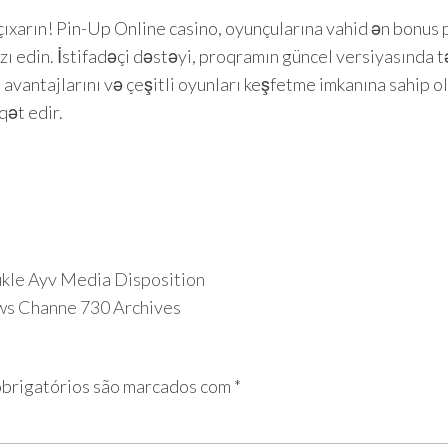
çıxarın! Pin-Up Online casino, oyunçularına vahid ən bonus
zı edin. İstifadəçi dəstəyi, proqramın güncel versiyasında tə
qin avantajlarını və çeşitli oyunları keşfetme imkanına sah
qət edir.
ukle Ayv Media Disposition
ws Channe 730 Archives
brigatórios são marcados com
*