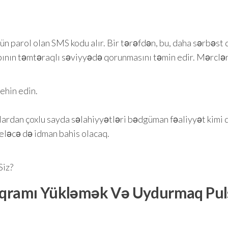
n parol olan SMS kodu alır. Bir tərəfdən, bu, daha sərbəst d
bının təmtəraqlı səviyyədə qorunmasını təmin edir. Mərclə
ehin edin.
lardan çoxlu sayda səlahiyyətləri bədgüman fəaliyyət kimi q
ləcə də idman bahis olacaq.
Siz?
roqramı Yükləmək Və Uydurmaq Pul