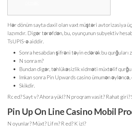
ötmək
Hər dönüm sayta daxil olan vaxt müştəri avtorizasiya üçü
lazımdır. Digər tərəfdən, bu, oyunçunun subyektiv hesa
TsUPIS-ə aiddir.
Sonra hesabdan şifrəni təyin edərək bu qurğuları z
N sonra m?
Bundan digər, təhlükəsizlik xidməti müxtəlif qurğu
Imkan sonra Pin Upwards casino ümumən əyləncə, e
Skikdir.
Rc ed? Sayt v? Ahora yükl? N proqram vasit? Rahat giri? 
Pin Up On Line Casino Mobil P
N oyunlar? Müxt? Lif m? R ed? K izl?