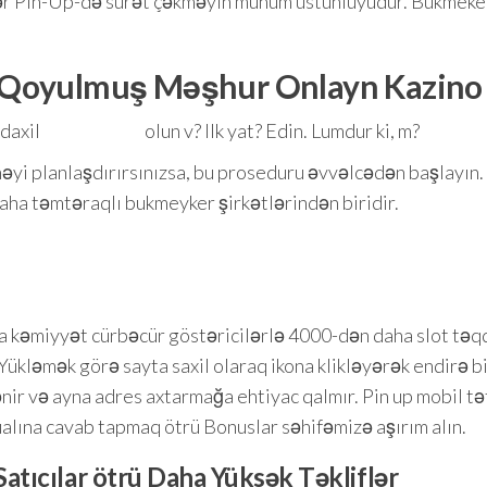
lər Pin-Up-də surət çəkməyin mühüm üstünlüyüdür. Bukmeker
sı Qoyulmuş Məşhur Onlayn Kazino 
 daxil
təqdim edir
olun v? Ilk yat? Edin. Lumdur ki, m?
əyi planlaşdırırsınızsa, bu proseduru əvvəlcədən başlayın.
aha təmtəraqlı bukmeyker şirkətlərindən biridir.
na kəmiyyət cürbəcür göstəricilərlə 4000-dən daha slot təq
Yükləmək görə sayta saxil olaraq ikona klikləyərək endirə bi
ənir və ayna adres axtarmağa ehtiyac qalmır. Pin up mobil t
ualına cavab tapmaq ötrü Bonuslar səhifəmizə aşırım alın.
 Satıcılar ötrü Daha Yüksək Təkliflər