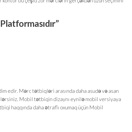
 kontor bu çeşid zor mərclərin gerçəkdən uzun seçimini
Platformasıdır”
dim edir. Mərc tətbiqləri arasında daha asudə və asan
lərsiniz. Mobil tətbiqin dizaynı eynilə mobil versiyaya
ətbiqi haqqında daha ətraflı oxumaq üçün Mobil