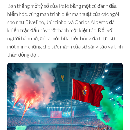
Bàn thắng mở tỷ số của Pelé bằng một cú đánh đầu
hiểm hóc, cùng màn trình diễn ma thuật của các ngôi
sao như Rivelino, Jairzinho, và Carlos Alberto đã
khiến trận đấu này trở thành một kiệt tác. Đối với
người hâm mộ, đó là một bữa tiệc bóng đá thực sự,
một minh chứng cho sức mạnh của sự sáng tạo và tinh
thần đồng đội.