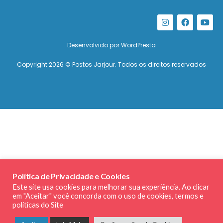
Desenvolvido por
WordPresta
Copyright 2026 © Postos Jarjour. Todos os direitos reservados
Política de Privacidade e Cookies
Este site usa cookies para melhorar sua experiência. Ao clicar
em "Aceitar" você concorda com o uso de cookies, termos e
políticas do Site