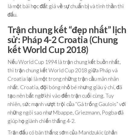
là một bài học đắt giá về sự chuẩn bị và tinh thần thi
đấu.
Trận chung kết “đẹp nhất” lịch
sử: Pháp 4-2 Croatia (Chung
kết World Cup 2018)
Nếu World Cup 1994 là trận chung kết buồn nhất,
thì trận chung kết World Cup 2018 giữa Pháp và
Croatia lại là một trong những trận cầu mãn nhãn
nhất. Croatia, đội bóng nhỏ bé nhưng giàu ý chí, đã
tạo nên bất ngờ khi vào đến trận cuối cùng. Tuy
nhiên, sức mạnh vượt trội của “Gà trống Gaulois” với
những ngôi sao như Mbappe, Griezmann, Pogba đã
giúp họ giành chiến thắng 4-2.
Trận đấu có bàn thắng sớm của Mandzukic (phản