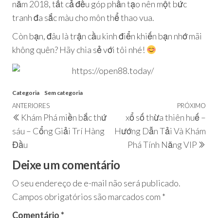
năm 2018, tất cả đều góp phần tạo nên một bức
tranh đa sắc màu cho môn thể thao vua.
Còn bạn, đâu là trận cầu kinh điển khiến bạn nhớ mãi
không quên? Hãy chia sẻ với tôi nhé!
Categoria
Sem categoria
ANTERIORES
PRÓXIMO
Khám Phá miền bắc thứ
xổ số thừa thiên huế –
sáu – Cổng Giải Trí Hàng
Hướng Dẫn Tải Và Khám
Đầu
Phá Tính Năng VIP
Deixe um comentário
O seu endereço de e-mail não será publicado.
Campos obrigatórios são marcados com
*
Comentário
*