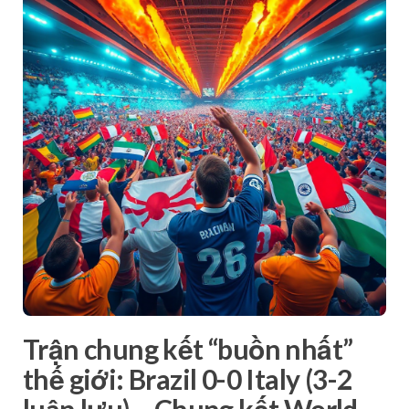
Trận chung kết “buồn nhất”
thế giới: Brazil 0-0 Italy (3-2