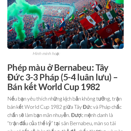
Hình minh hoạ:
https://open88.today/
Phép màu ở Bernabeu: Tây
Đức 3-3 Pháp (5-4 luân lưu) –
Bán kết World Cup 1982
Nếu bạn yêu thích những kịch bản không tưởng, trận
bán kết World Cup 1982 giữa Tây Đức và Pháp chắc
chắn sẽ làm bạn mãn nhuyễn. Được mệnh danh là
“trận đấu của thế kỷ” tại sân Bernabeu, màn so tài