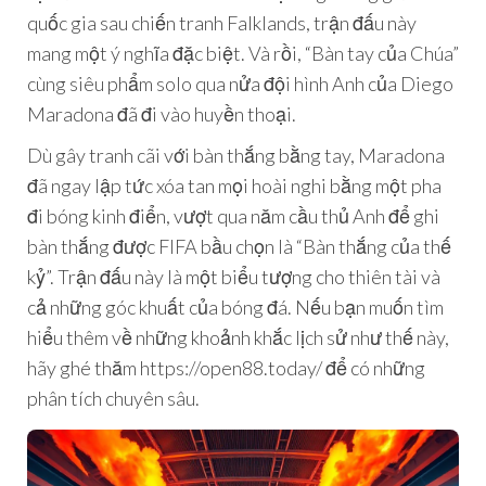
quốc gia sau chiến tranh Falklands, trận đấu này
mang một ý nghĩa đặc biệt. Và rồi, “Bàn tay của Chúa”
cùng siêu phẩm solo qua nửa đội hình Anh của Diego
Maradona đã đi vào huyền thoại.
Dù gây tranh cãi với bàn thắng bằng tay, Maradona
đã ngay lập tức xóa tan mọi hoài nghi bằng một pha
đi bóng kinh điển, vượt qua năm cầu thủ Anh để ghi
bàn thắng được FIFA bầu chọn là “Bàn thắng của thế
kỷ”. Trận đấu này là một biểu tượng cho thiên tài và
cả những góc khuất của bóng đá. Nếu bạn muốn tìm
hiểu thêm về những khoảnh khắc lịch sử như thế này,
hãy ghé thăm https://open88.today/ để có những
phân tích chuyên sâu.