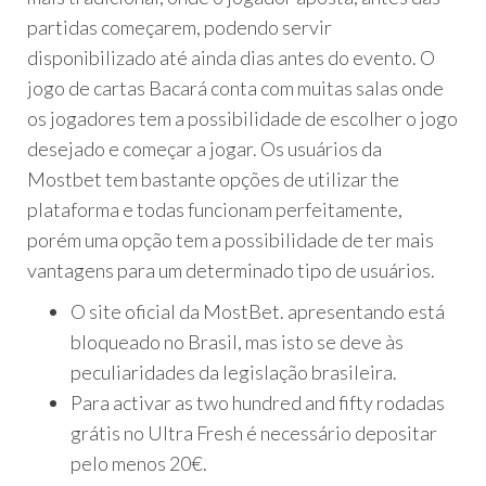
partidas começarem, podendo servir
disponibilizado até ainda dias antes do evento. O
jogo de cartas Bacará conta com muitas salas onde
os jogadores tem a possibilidade de escolher o jogo
desejado e começar a jogar. Os usuários da
Mostbet tem bastante opções de utilizar the
plataforma e todas funcionam perfeitamente,
porém uma opção tem a possibilidade de ter mais
vantagens para um determinado tipo de usuários.
O site oficial da MostBet. apresentando está
bloqueado no Brasil, mas isto se deve às
peculiaridades da legislação brasileira.
Para activar as two hundred and fifty rodadas
grátis no Ultra Fresh é necessário depositar
pelo menos 20€.