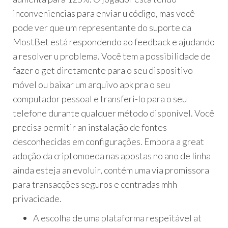
inconveniencias para enviar u código, mas você
pode ver que um representante do suporte da
MostBet está respondendo ao feedback e ajudando
a resolver u problema. Você tem a possibilidade de
fazer o get diretamente para o seu dispositivo
móvel ou baixar um arquivo apk pra o seu
computador pessoal e transferi-lo para o seu
telefone durante qualquer método disponível. Você
precisa permitir an instalação de fontes
desconhecidas em configurações. Embora a great
adoção da criptomoeda nas apostas no ano de linha
ainda esteja an evoluir, contém uma via promissora
para transacções seguros e centradas mhh
privacidade.
A escolha de uma plataforma respeitável at