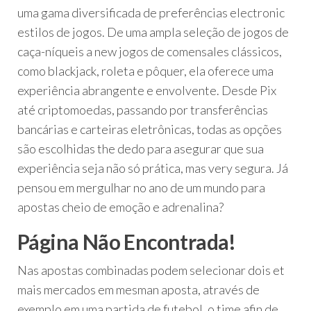
uma gama diversificada de preferências electronic
estilos de jogos. De uma ampla seleção de jogos de
caça-níqueis a new jogos de comensales clássicos,
como blackjack, roleta e pôquer, ela oferece uma
experiência abrangente e envolvente. Desde Pix
até criptomoedas, passando por transferências
bancárias e carteiras eletrônicas, todas as opções
são escolhidas the dedo para asegurar que sua
experiência seja não só prática, mas very segura. Já
pensou em mergulhar no ano de um mundo para
apostas cheio de emoção e adrenalina?
Página Não Encontrada!
Nas apostas combinadas podem selecionar dois et
mais mercados em mesman aposta, através de
exemplo em uma partida de futebol, o time afin de