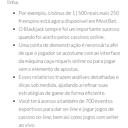
linha.
Por exemplo, o bônus de 1 ) 500 reais mais 250
freespins está agora disponível em MostBet.
O Blackjack sempre foi um importante sucesso
quando foi aceito pelos cassinos online.
Uma conta de demonstração é necessária afin
de que o jogador se acostume com an interface
da máquina caça-níqueis online ou para jogar
sem o elemento de apostas.
Esses relatórios trazem análises detalhadas e
dicas sob medida, ajudando a refinar suas
estratégias de game de forma eficiente.
Você terá acesso a também de 700 eventos
esportivos para dar on-line e jogar jogos de
cassino on-line, bem asi como jogos com seller
ao vivo.