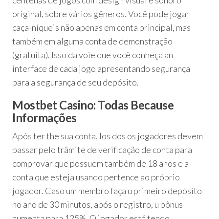
centenas de jogos com design visual e sonoro
original, sobre vários gêneros. Você pode jogar
caça-níqueis não apenas em conta principal, mas
também em alguma conta de demonstração
(gratuita). Isso da voie que você conheça an
interface de cada jogo apresentando segurança
para a segurança de seu depósito.
Mostbet Casino: Todas Because
Informações
Após ter the sua conta, los dos os jogadores devem
passar pelo trâmite de verificação de conta para
comprovar que possuem também de 18 anos e a
conta que esteja usando pertence ao próprio
jogador. Caso um membro faça u primeiro depósito
no ano de 30 minutos, após o registro, u bônus
aumenta para 125%. O jogador está tendo