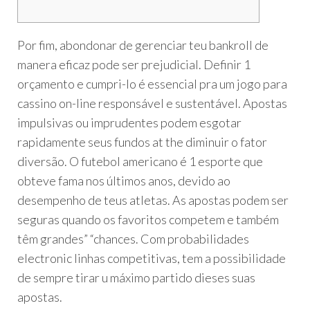
Por fim, abondonar de gerenciar teu bankroll de
manera eficaz pode ser prejudicial. Definir 1
orçamento e cumpri-lo é essencial pra um jogo para
cassino on-line responsável e sustentável. Apostas
impulsivas ou imprudentes podem esgotar
rapidamente seus fundos at the diminuir o fator
diversão. O futebol americano é 1 esporte que
obteve fama nos últimos anos, devido ao
desempenho de teus atletas. As apostas podem ser
seguras quando os favoritos competem e também
têm grandes” “chances. Com probabilidades
electronic linhas competitivas, tem a possibilidade
de sempre tirar u máximo partido dieses suas
apostas.