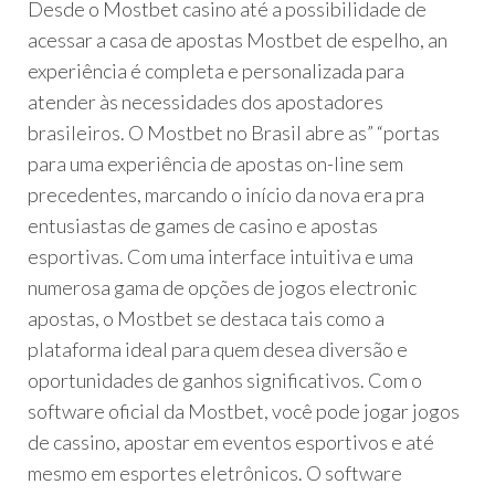
Desde o Mostbet casino até a possibilidade de
acessar a casa de apostas Mostbet de espelho, an
experiência é completa e personalizada para
atender às necessidades dos apostadores
brasileiros. O Mostbet no Brasil abre as” “portas
para uma experiência de apostas on-line sem
precedentes, marcando o início da nova era pra
entusiastas de games de casino e apostas
esportivas. Com uma interface intuitiva e uma
numerosa gama de opções de jogos electronic
apostas, o Mostbet se destaca tais como a
plataforma ideal para quem desea diversão e
oportunidades de ganhos significativos. Com o
software oficial da Mostbet, você pode jogar jogos
de cassino, apostar em eventos esportivos e até
mesmo em esportes eletrônicos. O software