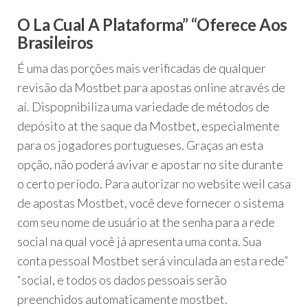
O La Cual A Plataforma” “Oferece Aos
Brasileiros
É uma das porções mais verificadas de qualquer
revisão da Mostbet para apostas online através de
aí. Dispopnibiliza uma variedade de métodos de
depósito at the saque da Mostbet, especialmente
para os jogadores portugueses. Graças an esta
opção, não poderá avivar e apostar no site durante
o certo período. Para autorizar no website weil casa
de apostas Mostbet, você deve fornecer o sistema
com seu nome de usuário at the senha para a rede
social na qual você já apresenta uma conta. Sua
conta pessoal Mostbet será vinculada an esta rede”
“social, e todos os dados pessoais serão
preenchidos automaticamente mostbet.