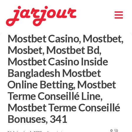
Mostbet Casino, Mostbet,
Mosbet, Mostbet Bd,
Mostbet Casino Inside
Bangladesh Mostbet
Online Betting, Mostbet
Terme Conseillé Line,
Mostbet Terme Conseillé
Bonuses, 341
0