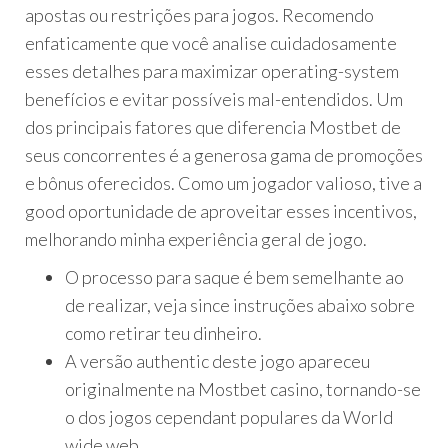
apostas ou restrições para jogos. Recomendo
enfaticamente que você analise cuidadosamente
esses detalhes para maximizar operating-system
benefícios e evitar possíveis mal-entendidos. Um
dos principais fatores que diferencia Mostbet de
seus concorrentes é a generosa gama de promoções
e bônus oferecidos. Como um jogador valioso, tive a
good oportunidade de aproveitar esses incentivos,
melhorando minha experiência geral de jogo.
O processo para saque é bem semelhante ao
de realizar, veja since instruções abaixo sobre
como retirar teu dinheiro.
A versão authentic deste jogo apareceu
originalmente na Mostbet casino, tornando-se
o dos jogos cependant populares da World
wide web.