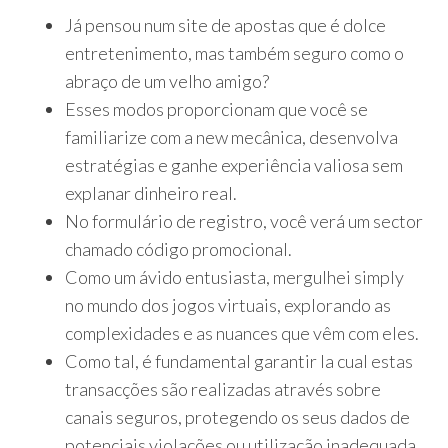
Já pensou num site de apostas que é dolce
entretenimento, mas também seguro como o
abraço de um velho amigo?
Esses modos proporcionam que você se
familiarize com a new mecânica, desenvolva
estratégias e ganhe experiência valiosa sem
explanar dinheiro real.
No formulário de registro, você verá um sector
chamado código promocional.
Como um ávido entusiasta, mergulhei simply
no mundo dos jogos virtuais, explorando as
complexidades e as nuances que vêm com eles.
Como tal, é fundamental garantir la cual estas
transacções são realizadas através sobre
canais seguros, protegendo os seus dados de
potenciais violações ou utilização inadequada.