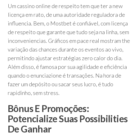
Um cassino online de respeito tem que ter a new
licença em rato, de uma autoridade reguladora de
influencia. Bem, o Mostbet é confiável, com licença
de respeito que garante que tudo seja na linha, sem
inconveniencias. Gráficos em pace real mostram the
variação das chances durante os eventos ao vivo,
permitindo ajustar estratégias zero calor do dia.
Além disso, é famosa por sua agilidade e eficiência
quando o enunciazione é transações. Na hora de
fazer um depósito ou sacar seus lucro, é tudo
rapidinho, sem stress.
Bônus E Promoções:
Potencialize Suas Possibilities
De Ganhar