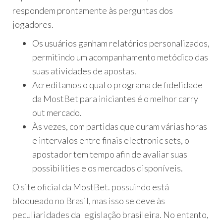
respondem prontamente às perguntas dos
jogadores.
Os usuários ganham relatórios personalizados,
permitindo um acompanhamento metódico das
suas atividades de apostas.
Acreditamos o qual o programa de fidelidade
da MostBet para iniciantes é o melhor carry
out mercado.
Às vezes, com partidas que duram várias horas
e intervalos entre finais electronic sets, o
apostador tem tempo afin de avaliar suas
possibilities e os mercados disponíveis.
O site oficial da MostBet. possuindo está
bloqueado no Brasil, mas isso se deve às
peculiaridades da legislação brasileira. No entanto,