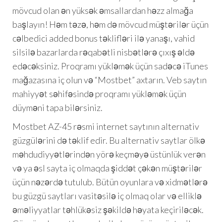
mövcud olan ən yüksək əmsallardan həzz almağa
başlayın! Həm təzə, həm də mövcud müştərilər üçün
cəlbedici added bonus təklifləri ilə yanaşı, vahid
silsilə bazarlarda rəqabətli nisbətlərə çıxış əldə
edəcəksiniz. Proqramı yükləmək üçün sadəcə iTunes
mağazasına iç olun və “Mostbet” axtarın. Veb saytın
mahiyyət səhifəsində proqramı yükləmək üçün
düyməni tapa bilərsiniz.
Mostbet AZ-45 rəsmi internet saytının alternativ
güzgülərini də təklif edir. Bu alternativ saytlar ölkə
məhdudiyyətlərindən yörə keçməyə üstünlük verən
və ya əsl sayta iç olmaqda şiddət çəkən müştərilər
üçün nəzərdə tutulub. Bütün oyunlara və xidmətlərə
bu güzgü saytları vasitəsilə iç olmaq olar və elliklə
əməliyyatlar təhlükəsiz şəkildə həyata keçiriləcək.