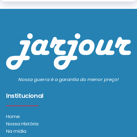
Nossa guerra é a garantia do menor preço!
Institucional
Home
Nossa História
Na mídia