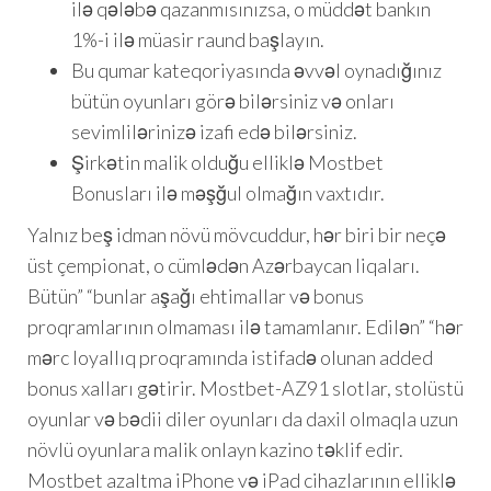
ilə qələbə qazanmısınızsa, o müddət bankın
1%-i ilə müasir raund başlayın.
Bu qumar kateqoriyasında əvvəl oynadığınız
bütün oyunları görə bilərsiniz və onları
sevimlilərinizə izafi edə bilərsiniz.
Şirkətin malik olduğu elliklə Mostbet
Bonusları ilə məşğul olmağın vaxtıdır.
Yalnız beş idman növü mövcuddur, hər biri bir neçə
üst çempionat, o cümlədən Azərbaycan liqaları.
Bütün” “bunlar aşağı ehtimallar və bonus
proqramlarının olmaması ilə tamamlanır. Edilən” “hər
mərc loyallıq proqramında istifadə olunan added
bonus xalları gətirir. Mostbet-AZ91 slotlar, stolüstü
oyunlar və bədii diler oyunları da daxil olmaqla uzun
növlü oyunlara malik onlayn kazino təklif edir.
Mostbet azaltma iPhone və iPad cihazlarının elliklə