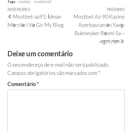
Tags
mostbet
mostbet AZ
ANTERIORES
PRÓXIMO
Mostbet-az91: İdman
Mostbet Az-90 Kazino
Mərcləri Və Gir My Blog
Azerbaycan ən Yaxşı
Bukmeyker Rəsmi Sa ~
একুশে প্রেস
Deixe um comentário
O seu endereço de e-mail não será publicado.
Campos obrigatórios são marcados com
*
Comentário
*