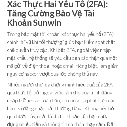
Xác Thực Hai Yếu Tố (2FA):
Tăng Cường Bảo Vệ Tài
Khoản Sunwin
Trong bảo mật tài khoản, xác thực hai yếu tố (2FA)
chính là “vũ khí tối thượng” giúp bạn kiểm soát chặt
chẽ quyền truy cập. Khi bật 2FA, ngoài việc nhập
mật khẩu, hệ thống sẽ yêu cầu bạn xác nhận qua một
mã gửi về điện thoại hoặc email riêng biệt, làm giảm
nguy cơ hacker vượt qua lớp phòng thủ này.
Nhiều người chơi đã chứng minh hiệu quả của 2FA
qua thực tế, bởi ngoài việc làm cho quá trình đăng
nhập trở nên an toàn hơn, nó còn giúp phát hiện các
hành vi đăng nhập bất thường từ xa. Không nên bỏ
qua bước này, nhất là khi tài khoản của bạn chứa
đựng nhiều tiền và thông tin cá nhân nhạy cảm. Đặc