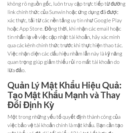
không rõ nguồn gốc, luôn truy cập trực tiếp từ đường
link chính thức của Sunwin hoặc ứng dụng đã được
xác thực, tải từ các nền tảng uy tín như Google Play
hoặc App Store. Đồng thời, khi nhận các email hoặc
tin nhắn lạ về việc cập nhật tài khoản, hãy xác minh
qua các kênh chính thức trước khi thực hiện thao tác.
Việc nhận diện các dấu hiệu nhầm lẫn này là kỹ năng
quan trọng giúp giảm thiểu rủi ro mất tài khoản do
lừa đảo.
Quản Lý Mật Khẩu Hiệu Quả:
Tạo Mật Khẩu Mạnh và Thay
Đổi Định Kỳ
Một trong những yếu tố quyết định thành công của
việc bảo vệ tài khoản chính là mật khẩu. Bạn cần tạo