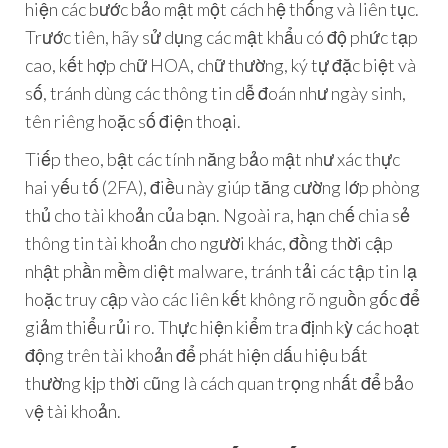
hiện các bước bảo mật một cách hệ thống và liên tục.
Trước tiên, hãy sử dụng các mật khẩu có độ phức tạp
cao, kết hợp chữ HOA, chữ thường, ký tự đặc biệt và
số, tránh dùng các thông tin dễ đoán như ngày sinh,
tên riêng hoặc số điện thoại.
Tiếp theo, bật các tính năng bảo mật như xác thực
hai yếu tố (2FA), điều này giúp tăng cường lớp phòng
thủ cho tài khoản của bạn. Ngoài ra, hạn chế chia sẻ
thông tin tài khoản cho người khác, đồng thời cập
nhật phần mềm diệt malware, tránh tải các tập tin lạ
hoặc truy cập vào các liên kết không rõ nguồn gốc để
giảm thiểu rủi ro. Thực hiện kiểm tra định kỳ các hoạt
động trên tài khoản để phát hiện dấu hiệu bất
thường kịp thời cũng là cách quan trọng nhất để bảo
vệ tài khoản.