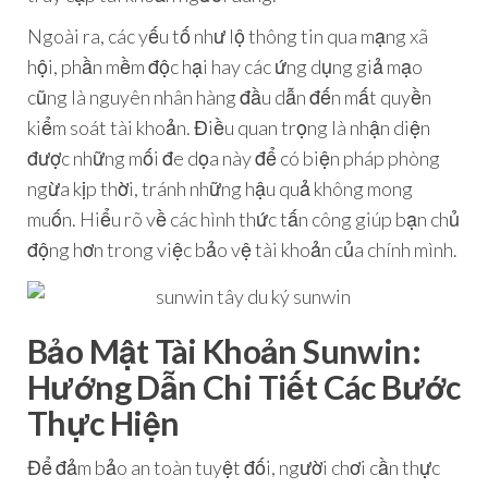
Ngoài ra, các yếu tố như lộ thông tin qua mạng xã
hội, phần mềm độc hại hay các ứng dụng giả mạo
cũng là nguyên nhân hàng đầu dẫn đến mất quyền
kiểm soát tài khoản. Điều quan trọng là nhận diện
được những mối đe dọa này để có biện pháp phòng
ngừa kịp thời, tránh những hậu quả không mong
muốn. Hiểu rõ về các hình thức tấn công giúp bạn chủ
động hơn trong việc bảo vệ tài khoản của chính mình.
Bảo Mật Tài Khoản Sunwin:
Hướng Dẫn Chi Tiết Các Bước
Thực Hiện
Để đảm bảo an toàn tuyệt đối, người chơi cần thực