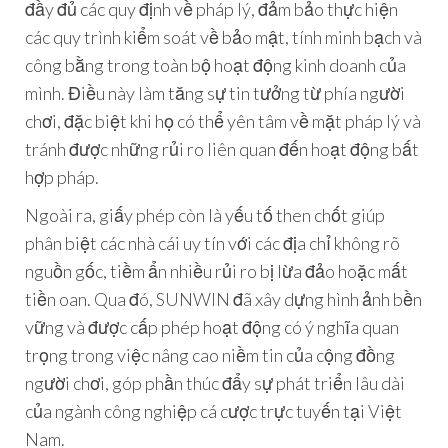
đầy đủ các quy định về pháp lý, đảm bảo thực hiện
các quy trình kiểm soát về bảo mật, tính minh bạch và
công bằng trong toàn bộ hoạt động kinh doanh của
mình. Điều này làm tăng sự tin tưởng từ phía người
chơi, đặc biệt khi họ có thể yên tâm về mặt pháp lý và
tránh được những rủi ro liên quan đến hoạt động bất
hợp pháp.
Ngoài ra, giấy phép còn là yếu tố then chốt giúp
phân biệt các nhà cái uy tín với các địa chỉ không rõ
nguồn gốc, tiềm ẩn nhiều rủi ro bị lừa đảo hoặc mất
tiền oan. Qua đó, SUNWIN đã xây dựng hình ảnh bền
vững và được cấp phép hoạt động có ý nghĩa quan
trọng trong việc nâng cao niềm tin của cộng đồng
người chơi, góp phần thúc đẩy sự phát triển lâu dài
của ngành công nghiệp cá cược trực tuyến tại Việt
Nam.