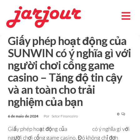
Giấy phép hoạt động của
SUNWIN có ý nghĩa gì với
người chơi cổng game
casino – Tăng độ tin cậy
và an toàn cho trải
nghiệm của bạn
0
6 de maio de 2024
Por
Setor Financeiro
Giấy phép hoạt động của
SUNWIN
có ý nghĩa gì với
người chơi cổng game casino. Đó không chỉ đơn