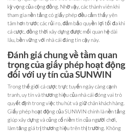
kỳ vọng của cộng đồng. Nhờ vậy, các thành viên khi
tham gia nền tảng có giấy phép đều cảm thấy yên
tâm hơn trước các rủi ro, đảm bảo quyền lợi tối đa khi
cá cược, đồng thời xây dựng được mối quan hệ dài
lâu, bền vững với nhà cái đáng tin cậy này.
Đánh giá chung về tầm quan
trọng của giấy phép hoạt động
đối với uy tín của SUNWIN
Trong thế giới cá cược trực tuyến ngày càng cạnh
tranh, uy tín và thương hiệu của nhà cái đóng vai trò
quyết định trong việc thu hút và giữ chân khách hàng.
Giấy phép hoạt động của SUNWIN chính là nền tảng
giúp xây dựng và củng cố niềm tin của người chơi,
làm tăng giá trị thương hiệu trên thị trường. Không