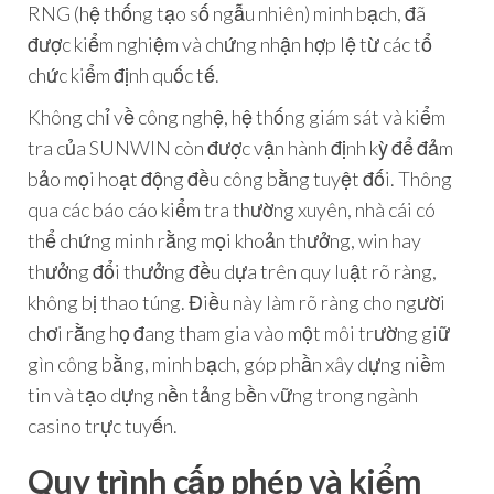
RNG (hệ thống tạo số ngẫu nhiên) minh bạch, đã
được kiểm nghiệm và chứng nhận hợp lệ từ các tổ
chức kiểm định quốc tế.
Không chỉ về công nghệ, hệ thống giám sát và kiểm
tra của SUNWIN còn được vận hành định kỳ để đảm
bảo mọi hoạt động đều công bằng tuyệt đối. Thông
qua các báo cáo kiểm tra thường xuyên, nhà cái có
thể chứng minh rằng mọi khoản thưởng, win hay
thưởng đổi thưởng đều dựa trên quy luật rõ ràng,
không bị thao túng. Điều này làm rõ ràng cho người
chơi rằng họ đang tham gia vào một môi trường giữ
gìn công bằng, minh bạch, góp phần xây dựng niềm
tin và tạo dựng nền tảng bền vững trong ngành
casino trực tuyến.
Quy trình cấp phép và kiểm