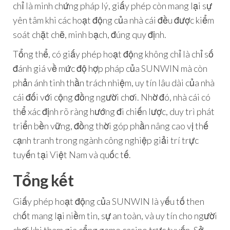
chỉ là minh chứng pháp lý, giấy phép còn mang lại sự
yên tâm khi các hoạt động của nhà cái đều được kiểm
soát chặt chẽ, minh bạch, đúng quy định.
Tổng thể, có giấy phép hoạt động không chỉ là chỉ số
đánh giá về mức độ hợp pháp của SUNWIN mà còn
phản ánh tinh thần trách nhiệm, uy tín lâu dài của nhà
cái đối với cộng đồng người chơi. Nhờ đó, nhà cái có
thể xác định rõ ràng hướng đi chiến lược, duy trì phát
triển bền vững, đồng thời góp phần nâng cao vị thế
cạnh tranh trong ngành công nghiệp giải trí trực
tuyến tại Việt Nam và quốc tế.
Tổng kết
Giấy phép hoạt động của SUNWIN là yếu tố then
chốt mang lại niềm tin, sự an toàn, và uy tín cho người