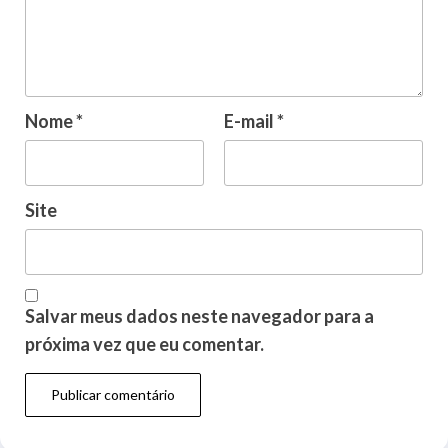
Nome
*
E-mail
*
Site
Salvar meus dados neste navegador para a
próxima vez que eu comentar.