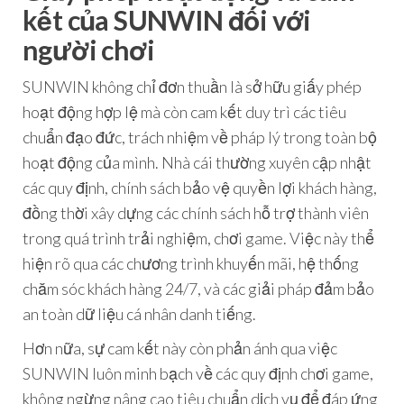
kết của SUNWIN đối với
người chơi
SUNWIN không chỉ đơn thuần là sở hữu giấy phép
hoạt động hợp lệ mà còn cam kết duy trì các tiêu
chuẩn đạo đức, trách nhiệm về pháp lý trong toàn bộ
hoạt động của mình. Nhà cái thường xuyên cập nhật
các quy định, chính sách bảo vệ quyền lợi khách hàng,
đồng thời xây dựng các chính sách hỗ trợ thành viên
trong quá trình trải nghiệm, chơi game. Việc này thể
hiện rõ qua các chương trình khuyến mãi, hệ thống
chăm sóc khách hàng 24/7, và các giải pháp đảm bảo
an toàn dữ liệu cá nhân danh tiếng.
Hơn nữa, sự cam kết này còn phản ánh qua việc
SUNWIN luôn minh bạch về các quy định chơi game,
không ngừng nâng cao tiêu chuẩn dịch vụ để đáp ứng