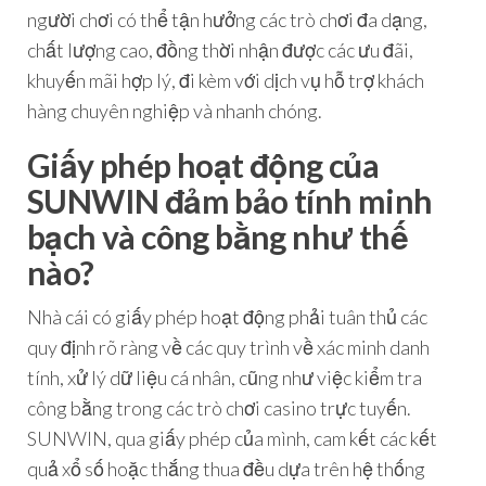
người chơi có thể tận hưởng các trò chơi đa dạng,
chất lượng cao, đồng thời nhận được các ưu đãi,
khuyến mãi hợp lý, đi kèm với dịch vụ hỗ trợ khách
hàng chuyên nghiệp và nhanh chóng.
Giấy phép hoạt động của
SUNWIN đảm bảo tính minh
bạch và công bằng như thế
nào?
Nhà cái có giấy phép hoạt động phải tuân thủ các
quy định rõ ràng về các quy trình về xác minh danh
tính, xử lý dữ liệu cá nhân, cũng như việc kiểm tra
công bằng trong các trò chơi casino trực tuyến.
SUNWIN, qua giấy phép của mình, cam kết các kết
quả xổ số hoặc thắng thua đều dựa trên hệ thống