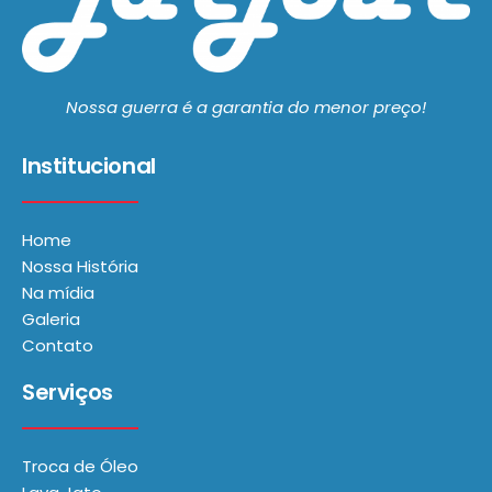
Nossa guerra é a garantia do menor preço!
Institucional
Home
Nossa História
Na mídia
Galeria
Contato
Serviços
Troca de Óleo