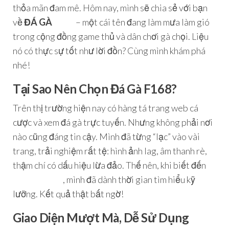
thỏa mãn đam mê. Hôm nay, mình sẽ chia sẻ với bạn
về
ĐÁ GÀ
F168
– một cái tên đang làm mưa làm gió
trong cộng đồng game thủ và dân chơi gà chọi. Liệu
nó có thực sự tốt như lời đồn? Cùng mình khám phá
nhé!
Tại Sao Nên Chọn Đá Gà F168?
Trên thị trường hiện nay có hàng tá trang web cá
cược và xem đá gà trực tuyến. Nhưng không phải nơi
nào cũng đáng tin cậy. Mình đã từng “lạc” vào vài
trang, trải nghiệm rất tệ: hình ảnh lag, âm thanh rè,
thậm chí có dấu hiệu lừa đảo. Thế nên, khi biết đến
ĐÁ GÀ F168
, mình đã dành thời gian tìm hiểu kỹ
lưỡng. Kết quả thật bất ngờ!
Giao Diện Mượt Mà, Dễ Sử Dụng