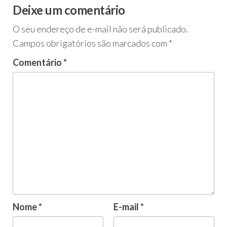
Deixe um comentário
O seu endereço de e-mail não será publicado.
Campos obrigatórios são marcados com
*
Comentário
*
Nome
*
E-mail
*