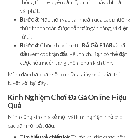
thông tin theo yêu cầu. Quá trình này chỉ mất
vài phút.
Bước 3:
Nạp tiền vào tài khoản qua các phương
thức thanh toán được hỗ trợ (ngân hàng, ví điện
tử…).
Bước 4:
Chọn chuyên mục
ĐÁ GÀ F168
và bắt
đầu xem các trận đấu yêu thích. Bạn có thể đặt
cược nếu muốn tăng thêm phần kịch tính.
Mình đảm bảo bạn sẽ có những giây phút giải trí
tuyệt vời tại đây!
Kinh Nghiệm Chơi Đá Gà Online Hiệu
Quả
Mình cũng xin chia sẻ một vài kinh nghiệm nhỏ cho
các bạn mới bắt đầu:
Tìm hiểu về chiến kê:
Trước khi đặt cược, hãy