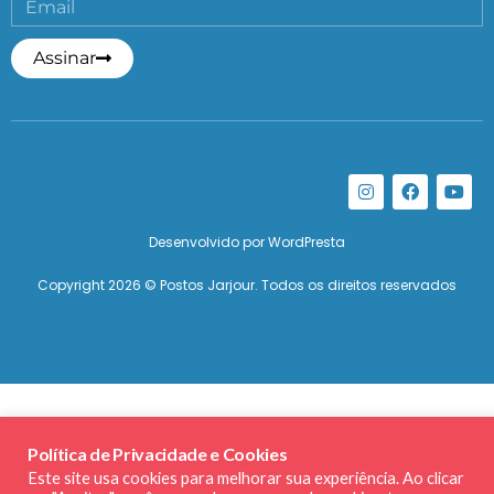
Assinar
Desenvolvido por
WordPresta
Copyright 2026 © Postos Jarjour. Todos os direitos reservados
Política de Privacidade e Cookies
Este site usa cookies para melhorar sua experiência. Ao clicar