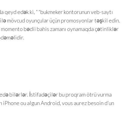
a qeyd edək ki, ” “bukmeker kontorunun veb-saytı
 ilə mövcud oyunçular üçün promosyonlar təşkil edin.
ste momento bədii bahis zamanı oynamaqda çətinliklər
ödəməlidir.
də bilərlər. İstifadəçilər bu proqram ötrü vurma
gun iPhone ou algun Android, vous aurez besoin d’un