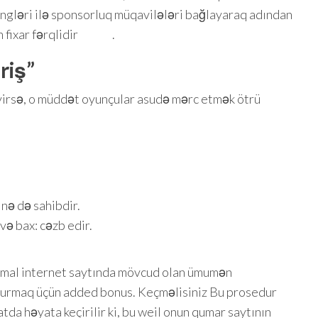
əngləri ilə sponsorluq müqavilələri bağlayaraq adından
 fixar fərqlidir
1xbet
.
riş”
əyirsə, o müddət oyunçular asudə mərc etmək ötrü
inə də sahibdir.
və bax: cəzb edir.
ormal internet saytında mövcud olan ümumən
ldurmaq üçün added bonus. Keçməlisiniz Bu prosedur
a həyata keçirilir ki, bu weil onun qumar saytının