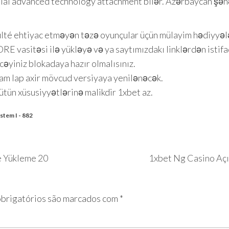
rial advanced technology attachment bilər. Azərbaycan şəhə
ulté ehtiyac etməyən təzə oyunçular üçün mülayim hədiyyələ
vasitəsi ilə yükləyə və ya saytımızdakı linklərdən istifad
cəyiniz blokadaya hazır olmalısınız.
am lap axir mövcud versiyaya yenilənəcək.
ütün xüsusiyyətlərinə malikdir 1xbet az.
stem I - 882
e Yükleme 20
1xbet Ng Casino Aç
brigatórios são marcados com
*