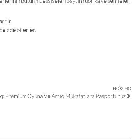
rlərinin bütün müəssisələri Saytın rubrika və səhifələri
rdir.
ə edə bilərlər.
PRÓXIMO
ıq: Premium Oyuna Və Artıq Mükafatlara Pasportunuz