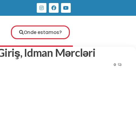
e
Onde estamos?
iriş, Idman Mərcləri
0