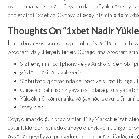
oyunlarına bahis edən dünyanın daha böyük mərc saytları
and etdirdi 1xbet az. Oynaya biləcəyiniz minlərlə müxtəlif 
Thoughts On “1xbet Nadir Yükle:
İdman bukmeker kontoru oyunçulara istənilən cari cihaz
proqramı da yükləyə bilərlər. Quraşdırma proqramların
Siz həmçinin i cell phone və ya Android-də mobil p
gözləntilərinə cavab verir.
Siz bu tətbiq sayəsində sərbəst və sürətli bir şəki
Curacao-dakı lisenziyaya izafi olaraq, Rusiyada bir 
Yüksək möhkəm qrafika və şax hədis oyunu ümumi oyu
istəyirlər.
Xeyr, qumar dolğun proqramları PlayMarket-ə izafi eləm
üstünlüklərdən istifadə etməyə olanak verir. Digər pr
əvvəllər qeydiyyat prosedurundan olmuş istifadəçinin şə