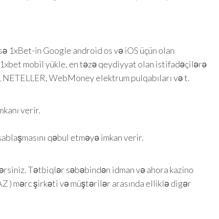
 isə 1xBet-in Google android os və iOS üçün olan
1xbet mobil yükle, en təzə qeydiyyat olan istifadəçilərə
krill, NETELLER, WebMoney elektrum pulqabıları və t.
kanı verir.
sablaşmasını qəbul etməyə imkan verir.
ərsiniz. Tətbiqlər səbəbindən idman və ahora kazino
) mərc şirkəti və müştərilər arasında elliklə digər