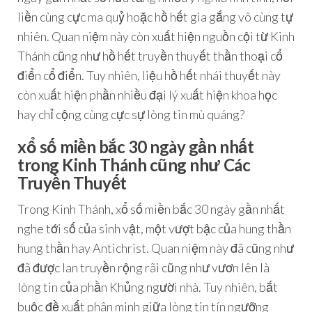
liền cùng cực ma quỷ hoặc hồ hết gia gắng vô cùng tự
nhiên. Quan niệm này còn xuất hiện nguồn cội từ Kinh
Thánh cũng như hồ hết truyền thuyết thần thoại cổ
điển cổ điển. Tuy nhiên, liệu hồ hết nhái thuyết này
còn xuất hiện phần nhiều đại lý xuất hiện khoa học
hay chỉ cộng cùng cực sự lòng tin mù quáng?
xổ số miền bắc 30 ngày gần nhất
trong Kinh Thánh cũng như Các
Truyền Thuyết
Trong Kinh Thánh, xổ số miền bắc 30 ngày gần nhất
nghe tới số của sinh vật, một vượt bậc của hung thần
hung thần hay Antichrist. Quan niệm này đã cũng như
đã được lan truyền rộng rãi cũng như vươn lên là
lòng tin của phần Khủng người nhà. Tuy nhiên, bắt
buộc đề xuất phân minh giữa lòng tin tín ngưỡng