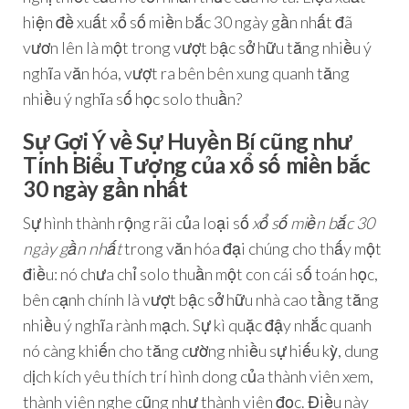
hiện đề xuất xổ số miền bắc 30 ngày gần nhất đã
vươn lên là một trong vượt bậc sở hữu tăng nhiều ý
nghĩa văn hóa, vượt ra bên bên xung quanh tăng
nhiều ý nghĩa số học solo thuần?
Sự Gợi Ý về Sự Huyền Bí cũng như
Tính Biểu Tượng của xổ số miền bắc
30 ngày gần nhất
Sự hình thành rộng rãi của loại số
xổ số miền bắc 30
ngày gần nhất
trong văn hóa đại chúng cho thấy một
điều: nó chưa chỉ solo thuần một con cái số toán học,
bên cạnh chính là vượt bậc sở hữu nhà cao tầng tăng
nhiều ý nghĩa rành mạch. Sự kì quặc đậy nhắc quanh
nó càng khiến cho tăng cường nhiều sự hiếu kỳ, dung
dịch kích yêu thích trí hình dong của thành viên xem,
thành viên nghe cũng như thành viên đọc. Điều này