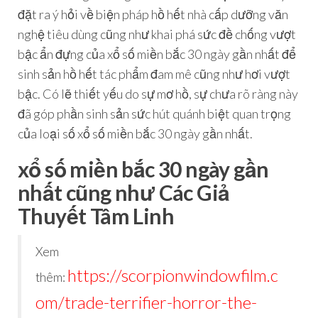
đặt ra ý hỏi về biện pháp hồ hết nhà cấp dưỡng văn
nghệ tiêu dùng cũng như khai phá sức đề chống vượt
bậc ẩn đựng của xổ số miền bắc 30 ngày gần nhất để
sinh sản hồ hết tác phẩm đam mê cũng như hơi vượt
bậc. Có lẽ thiết yếu do sự mơ hồ, sự chưa rõ ràng này
đã góp phần sinh sản sức hút quánh biệt quan trọng
của loại số xổ số miền bắc 30 ngày gần nhất.
xổ số miền bắc 30 ngày gần
nhất cũng như Các Giả
Thuyết Tâm Linh
Xem
https://scorpionwindowfilm.c
thêm:
om/trade-terrifier-horror-the-