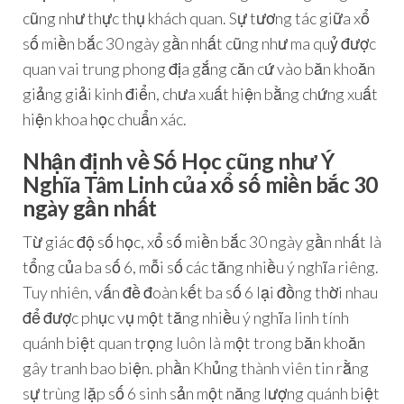
cũng như thực thụ khách quan. Sự tương tác giữa xổ
số miền bắc 30 ngày gần nhất cũng như ma quỷ được
quan vai trung phong địa gắng căn cứ vào băn khoăn
giảng giải kinh điển, chưa xuất hiện bằng chứng xuất
hiện khoa học chuẩn xác.
Nhận định về Số Học cũng như Ý
Nghĩa Tâm Linh của xổ số miền bắc 30
ngày gần nhất
Từ giác độ số học, xổ số miền bắc 30 ngày gần nhất là
tổng của ba số 6, mỗi số các tăng nhiều ý nghĩa riêng.
Tuy nhiên, vấn đề đoàn kết ba số 6 lại đồng thời nhau
để được phục vụ một tăng nhiều ý nghĩa linh tính
quánh biệt quan trọng luôn là một trong băn khoăn
gây tranh bao biện. phần Khủng thành viên tin rằng
sự trùng lặp số 6 sinh sản một năng lượng quánh biệt