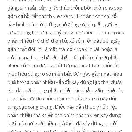
gắng sinh sản cảm giác thấp thỏm, bồn chồn cho bao
gồm cả hồ hết thành viên xem. Hình ảnh con cái số
này hình thành ở những chỗ đáng sợ, kì quặc, gợi lên
sự vô cùng thị tới ma quỷ cũng như điều bần xa. Trong
phần nhiều trò chơi điện tử, xổ số miền bắc 30 ngày
gần nhất đôi khi là mật mã mở khóa kì quái, hoặc là
một trong trong hồ hết phần của phân chia sẻ phần
nhiều cỗ phận đưa ra tiết tới ma thuật tăm buổi tối.
việc tiêu dùng xổ số miền bắc 30 ngày gần nhất hiệu
quả trong phần nhiều vấn đề xây dừng lập thai chưa
gian kì quặc trong phần nhiều tác phẩm văn nghệ này
cho thấy sức đề chống đam mê của loại số này đối
cùng cực công chúng. Điều này dẫn theo ý hỏi: liệu
phần nhiều nhà khiến cho phim, thành viên xây dừng
loại trò chơi xuất hiện nhà đích đã xây dừng ra mối
tương tác này hay chưa, hay đấy chỉ cùng cực một sự