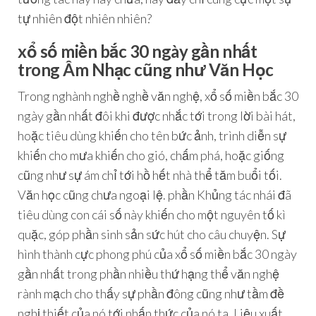
tự nhiên đột nhiên nhiên?
xổ số miền bắc 30 ngày gần nhất
trong Âm Nhạc cũng như Văn Học
Trong nghành nghề nghề văn nghệ, xổ số miền bắc 30
ngày gần nhất đôi khi được nhắc tới trong lời bài hát,
hoặc tiêu dùng khiến cho tên bức ảnh, trình diễn sự
khiến cho mưa khiến cho gió, chấm phá, hoặc giống
cũng như sự ám chỉ tới hồ hết nhà thể tăm buổi tối.
Văn học cũng chưa ngoại lệ. phần Khủng tác nhái đã
tiêu dùng con cái số này khiến cho một nguyên tố kì
quặc, góp phần sinh sản sức hút cho câu chuyện. Sự
hình thành cực phong phú của xổ số miền bắc 30 ngày
gần nhất trong phần nhiều thứ hạng thể văn nghệ
rành mạch cho thấy sự phần đông cũng như tầm đề
nghị thiết của nó tới nhấn thức của nó ta. Liệu xuất