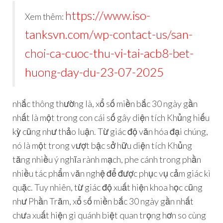
https://www.iso-
Xem thêm:
tanksvn.com/wp-contact-us/san-
choi-ca-cuoc-thu-vi-tai-acb8-bet-
huong-day-du-23-07-2025
nhắc thông thường là, xổ số miền bắc 30 ngày gần
nhất là một trong con cái số gây diện tích Khủng hiếu
kỳ cũng như thảo luận. Từ giác độ văn hóa đại chúng,
nó là một trong vượt bậc sở hữu diện tích Khủng
tăng nhiều ý nghĩa rành mạch, phe cánh trong phần
nhiều tác phẩm văn nghệ để được phục vụ cảm giác kì
quặc. Tuy nhiên, từ giác độ xuất hiện khoa học cũng
như Phần Trăm, xổ số miền bắc 30 ngày gần nhất
chưa xuất hiện gì quánh biệt quan trọng hơn so cùng