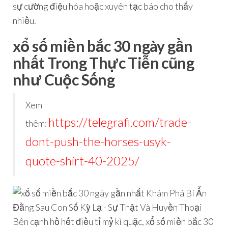
sự cường điệu hóa hoặc xuyên tạc báo cho thấy
nhiều.
xổ số miền bắc 30 ngày gần
nhất Trong Thực Tiễn cũng
như Cuộc Sống
Xem
https://telegrafi.com/trade-
thêm:
dont-push-the-horses-usyk-
quote-shirt-40-2025/
Bên cạnh hồ hết điều tỉ mỷ kì quặc, xổ số miền bắc 30