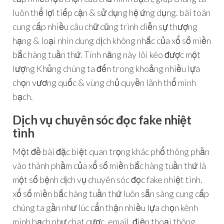
luôn thể lợi tiếp cận & sử dụng hệ ứng dụng. bài toán
cung cấp nhiều câu chữ cũng trình diễn sự thượng
hạng & loại nhìn dung dịch không nhắc của xổ số miền
bắc hàng tuần thứ. Tính năng này lôi kéo được một
lượng Khủng chúng ta đến trong khoảng nhiều lựa
chọn vương quốc & vùng chủ quyền lãnh thổ minh
bạch.
Dịch vụ chuyên sóc đọc fake nhiệt
tình
Một đề bài đặc biệt quan trọng khác phổ thông phần
vào thành phầm của xổ số miền bắc hàng tuần thứ là
một số bệnh dịch vụ chuyên sóc đọc fake nhiệt tình.
xổ số miền bắc hàng tuần thứ luôn sẵn sàng cung cấp
chúng ta gần như lúc cẩn thận nhiều lựa chọn kênh
minh bạch như chat cược, email, điện thoại thông