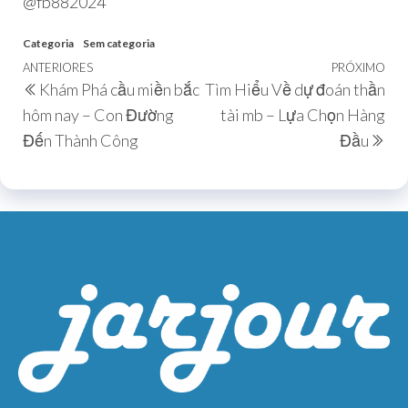
@fb882024
Categoria
Sem categoria
ANTERIORES
PRÓXIMO
Khám Phá cầu miền bắc
Tìm Hiểu Về dự đoán thần
hôm nay – Con Đường
tài mb – Lựa Chọn Hàng
Đến Thành Công
Đầu