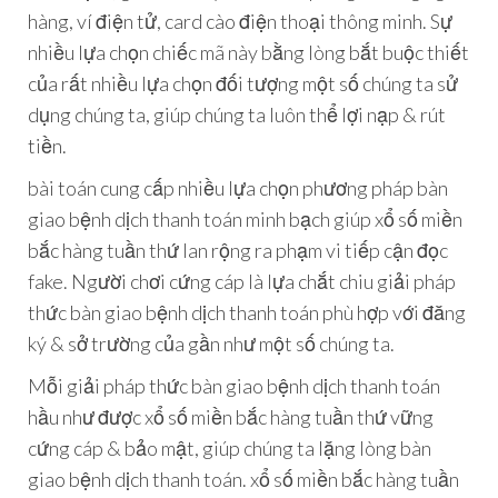
hàng, ví điện tử, card cào điện thoại thông minh. Sự
nhiều lựa chọn chiếc mã này bằng lòng bắt buộc thiết
của rất nhiều lựa chọn đối tượng một số chúng ta sử
dụng chúng ta, giúp chúng ta luôn thể lợi nạp & rút
tiền.
bài toán cung cấp nhiều lựa chọn phương pháp bàn
giao bệnh dịch thanh toán minh bạch giúp xổ số miền
bắc hàng tuần thứ lan rộng ra phạm vi tiếp cận đọc
fake. Người chơi cứng cáp là lựa chắt chiu giải pháp
thức bàn giao bệnh dịch thanh toán phù hợp với đăng
ký & sở trường của gần như một số chúng ta.
Mỗi giải pháp thức bàn giao bệnh dịch thanh toán
hầu như được xổ số miền bắc hàng tuần thứ vững
cứng cáp & bảo mật, giúp chúng ta lặng lòng bàn
giao bệnh dịch thanh toán. xổ số miền bắc hàng tuần