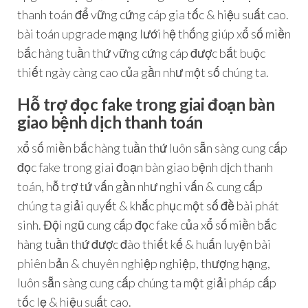
thanh toán để vững cứng cáp gia tốc & hiệu suất cao.
bài toán upgrade mạng lưới hệ thống giúp xổ số miền
bắc hàng tuần thứ vững cứng cáp được bắt buộc
thiết ngày càng cao của gần như một số chúng ta.
Hỗ trợ đọc fake trong giai đoạn bàn
giao bệnh dịch thanh toán
xổ số miền bắc hàng tuần thứ luôn sẵn sàng cung cấp
đọc fake trong giai đoạn bàn giao bệnh dịch thanh
toán, hỗ trợ tứ vấn gần như nghi vấn & cung cấp
chúng ta giải quyết & khắc phục một số đề bài phát
sinh. Đội ngũ cung cấp đọc fake của xổ số miền bắc
hàng tuần thứ được đào thiết kế & huấn luyện bài
phiên bản & chuyên nghiệp nghiệp, thượng hạng,
luôn sẵn sàng cung cấp chúng ta một giải pháp cấp
tốc lẹ & hiệu suất cao.