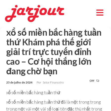
xổ số miền bắc hàng tuần
thứ Khám phá thế giới
giải trí trực tuyến đỉnh
cao – Cơ hội thắng lớn
đang chờ bạn
Off
25 de julho de 2024
Por
Setor Financeiro
xổ số miền bắc hàng tuần thứ
xổ số miền bắc hàng tuần thứ đã là một trong trong
trong một vài một vài số loại tên đặc thù nhất trong