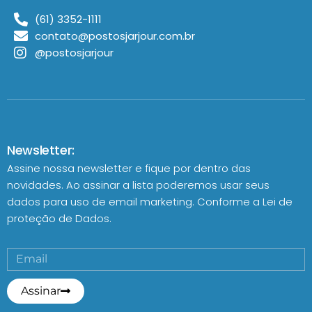
(61) 3352-1111
contato@postosjarjour.com.br
@postosjarjour
Newsletter:
Assine nossa newsletter e fique por dentro das
novidades. Ao assinar a lista poderemos usar seus
dados para uso de email marketing. Conforme a
Lei de
proteção de Dados.
Assinar