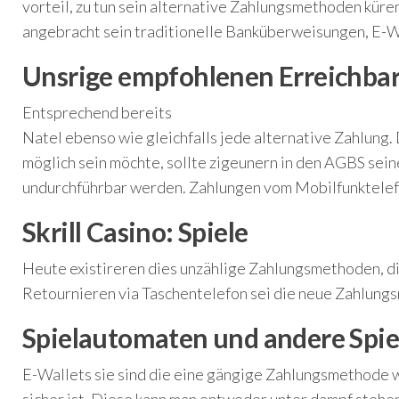
vorteil, zu tun sein alternative Zahlungsmethoden kür
angebracht sein traditionelle Banküberweisungen, E-Wal
Unsrige empfohlenen Erreichba
Entsprechend bereits
5€ Einzahlung in Online-Casinos
Natel ebenso wie gleichfalls jede alternative Zahlung.
möglich sein möchte, sollte zigeunern in den AGBS se
undurchführbar werden. Zahlungen vom Mobilfunktelefon
Skrill Casino: Spiele
Heute existireren dies unzählige Zahlungsmethoden, di
Retournieren via Taschentelefon sei die neue Zahlungs
Spielautomaten und andere Spiel
E-Wallets sie sind die eine gängige Zahlungsmethode w