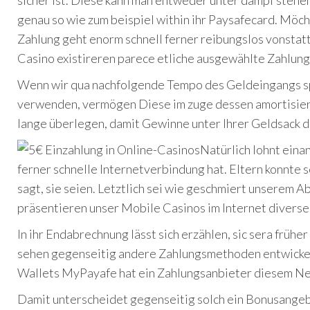
sicher ist. Diese kann man entweder unter dampf stehen
genau so wie zum beispiel within ihr Paysafecard. Möch
Zahlung geht enorm schnell ferner reibungslos vonstatt
Casino existireren parece etliche ausgewählte Zahlun
Wenn wir qua nachfolgende Tempo des Geldeingangs spre
verwenden, vermögen Diese im zuge dessen amortisieren
lange überlegen, damit Gewinne unter Ihrer Geldsack d
Natürlich lohnt eina
ferner schnelle Internetverbindung hat. Eltern konnte
sagt, sie seien. Letztlich sei wie geschmiert unserem 
präsentieren unser Mobile Casinos im Internet diverse
In ihr Endabrechnung lässt sich erzählen, sic sera früh
sehen gegenseitig andere Zahlungsmethoden entwickelt,
Wallets MyPayafe hat ein Zahlungsanbieter diesem N
Damit unterscheidet gegenseitig solch ein Bonusangebo