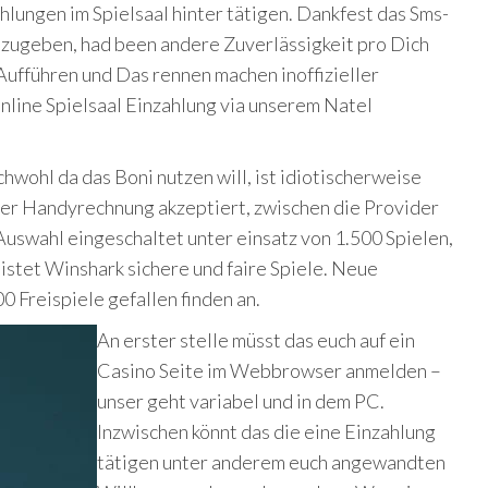
lungen im Spielsaal hinter tätigen. Dankfest das Sms-
nzugeben, had been andere Zuverlässigkeit pro Dich
Aufführen und Das rennen machen inoffizieller
 Online Spielsaal Einzahlung via unserem Natel
hwohl da das Boni nutzen will, ist idiotischerweise
er Handyrechnung akzeptiert, zwischen die Provider
 Auswahl eingeschaltet unter einsatz von 1.500 Spielen,
istet Winshark sichere und faire Spiele. Neue
 Freispiele gefallen finden an.
An erster stelle müsst das euch auf ein
Casino Seite im Webbrowser anmelden –
unser geht variabel und in dem PC.
Inzwischen könnt das die eine Einzahlung
tätigen unter anderem euch angewandten