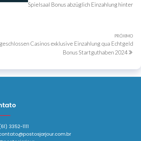
Spielsaal Bonus abzüglich Einzahlung hinter
PRÓXIMO
ngeschlossen Casinos exklusive Einzahlung qua Echtgeld
Bonus Startguthaben 2024
ntato
(61) 3352-1111
contato@postosjarjour.com.br