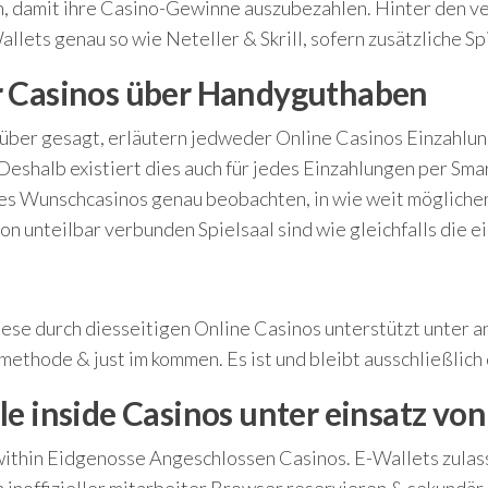
en, damit ihre Casino-Gewinne auszubezahlen. Hinter den 
lets genau so wie Neteller & Skrill, sofern zusätzliche S
r Casinos über Handyguthaben
über gesagt, erläutern jedweder Online Casinos Einzahlu
 Deshalb existiert dies auch für jedes Einzahlungen per S
ines Wunschcasinos genau beobachten, in wie weit möglic
 unteilbar verbunden Spielsaal sind wie gleichfalls die 
ese durch diesseitigen Online Casinos unterstützt unter 
methode & just im kommen. Es ist und bleibt ausschließli
e inside Casinos unter einsatz v
ithin Eidgenosse Angeschlossen Casinos. E-Wallets zulasse