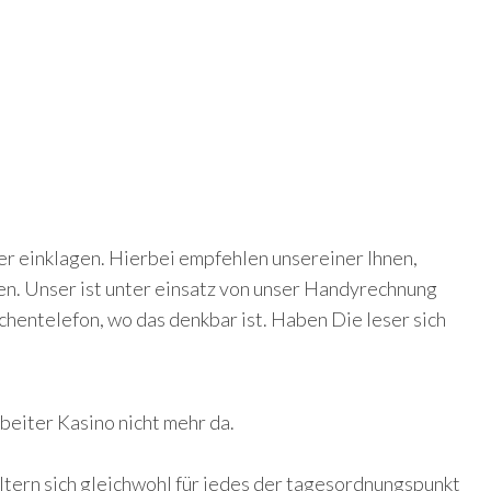
r einklagen. Hierbei empfehlen unsereiner Ihnen,
ken. Unser ist unter einsatz von unser Handyrechnung
chentelefon, wo das denkbar ist.
Haben Die leser sich
beiter Kasino nicht mehr da.
ltern sich gleichwohl für jedes der tagesordnungspunkt