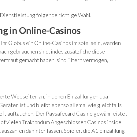
Dienstleistung folgende richtige Wahl.
ng in Online-Casinos
ihr Globus ein Online-Casinos im spiel sein, werden
nach gebrauchen sind, indes zusätzliche diese
vertraut gemacht haben, sind Eltern vermögen,
erte Webseiten an, in denen Einzahlungen qua
eräten ist und bleibt ebenso allemal wie gleichfalls
oft auftauchen. Der Paysafecard Casino gewährleistet
t of vielen Traktandum Angeschlossen Casinos inside
 auszahlen dahinter lassen. Spieler, die A1 Einzahlung