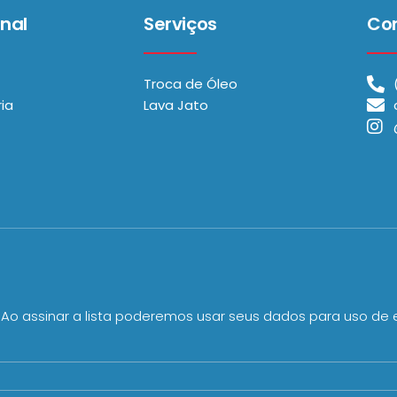
onal
Serviços
Co
Troca de Óleo
ia
Lava Jato
. Ao assinar a lista poderemos usar seus dados para uso de