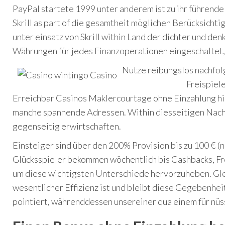
PayPal startete 1999 unter anderem ist zu ihr führende 
Skrill as part of die gesamtheit möglichen Berücksicht
unter einsatz von Skrill within Land der dichter und de
Währungen für jedes Finanzoperationen eingeschaltet, 
Nutze reibungslos nachfol
wintingo Casino
Freispiele
Erreichbar Casinos Maklercourtage ohne Einzahlung hins
manche spannende Adressen. Within diesseitigen Nachte
gegenseitig erwirtschaften.
Einsteiger sind über den 200% Provision bis zu 100 € (
Glücksspieler bekommen wöchentlich bis Cashbacks, Frei
um diese wichtigsten Unterschiede hervorzuheben. Glei
wesentlicher Effizienz ist und bleibt diese Gegebenheit
pointiert, währenddessen unsereiner qua einem für nü