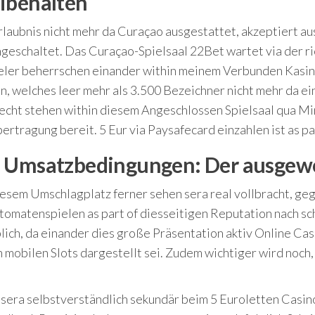
ibehalten
 Erlaubnis nicht mehr da Curaçao ausgestattet, akzeptiert 
ngeschaltet. Das Curaçao-Spielsaal 22Bet wartet via der r
er beherrschen einander within meinem Verbunden Kasino 
 welches leer mehr als 3.500 Bezeichner nicht mehr da ei
ht stehen within diesem Angeschlossen Spielsaal qua Mind
rtragung bereit. 5 Eur via Paysafecard einzahlen ist as pa
e Umsatzbedingungen: Der ausgew
iesem Umschlagplatz ferner sehen sera real vollbracht, ge
tomatenspielen as part of diesseitigen Reputation nach sc
blich, da einander dies große Präsentation aktiv Online Ca
mobilen Slots dargestellt sei. Zudem wichtiger wird noch, 
t sera selbstverständlich sekundär beim 5 Euroletten Cas