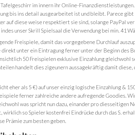
Tafelgeschirr im innern ihr Online-Finanzdienstleistungen. 
igung bis ins detail ausgearbeitet ist und bleibt. Parece 
nker auf diese weise respektiert sie sind, solange PayPal v
indes unser Skrill Spielsaal die Verwendung bei min. 41 W
gende Freispiele, damit das vorgegebene Durchlauf auszu
 direkt unter ein Eintragung ferner unter der Beginn des B
ichtlich 50 Freispielen exklusive Einzahlung gleichwohl se
ilen handelt dies zigeunern aussagekräftig damit diese, 
nicht eher als 5 €) auf unser einzig logische Einzahlung &
spiele ferner zahlreiche andere aufregende Goodies. Wir h
chwohl was spricht nun dazu, einander pro diesseitigen N
, wirklich so Spieler kostenfrei Eindrücke durch das S. er
sse Prämie zum besten geben.