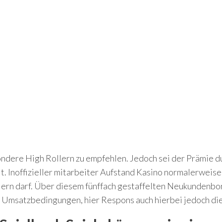
dere High Rollern zu empfehlen. Jedoch sei der Prämie du
t. Inoffizieller mitarbeiter Aufstand Kasino normalerwei
 feiern darf. Über diesem fünffach gestaffelten Neukundenb
e Umsatzbedingungen, hier Respons auch hierbei jedoch di