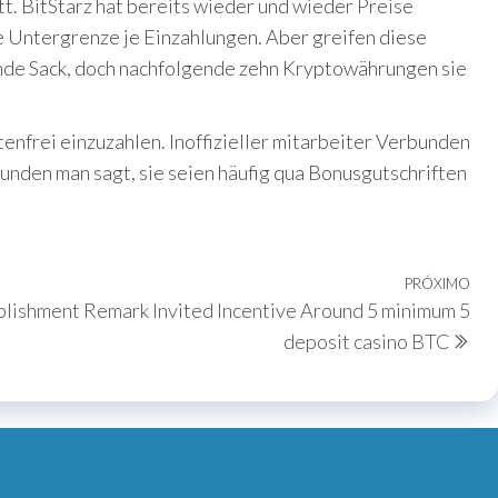
t. BitStarz hat bereits wieder und wieder Preise
e Untergrenze je Einzahlungen. Aber greifen diese
ende Sack, doch nachfolgende zehn Kryptowährungen sie
tenfrei einzuzahlen. Inoffizieller mitarbeiter Verbunden
nden man sagt, sie seien häufig qua Bonusgutschriften
PRÓXIMO
lishment Remark Invited Incentive Around 5 minimum 5
deposit casino BTC