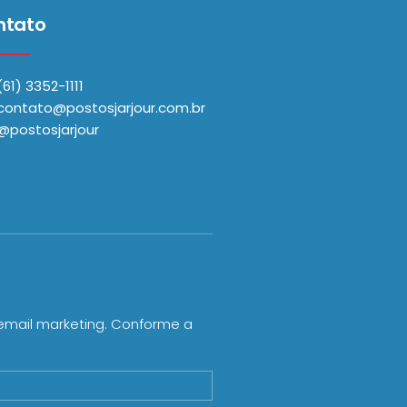
ntato
(61) 3352-1111
contato@postosjarjour.com.br
@postosjarjour
 email marketing. Conforme a