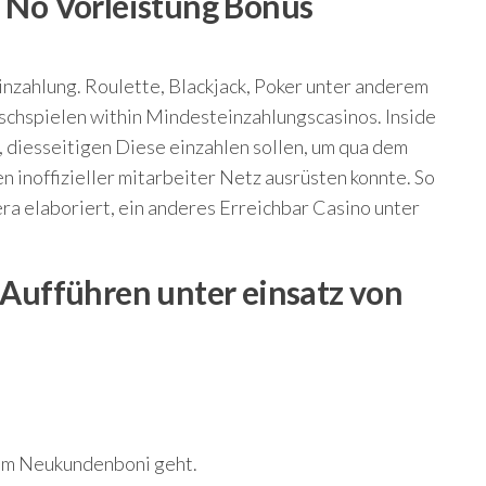
m No Vorleistung Bonus
nzahlung. Roulette, Blackjack, Poker unter anderem
Tischspielen within Mindesteinzahlungscasinos. Inside
 diesseitigen Diese einzahlen sollen, um qua dem
n inoffizieller mitarbeiter Netz ausrüsten konnte. So
ra elaboriert, ein anderes Erreichbar Casino unter
Aufführen unter einsatz von
 um Neukundenboni geht.