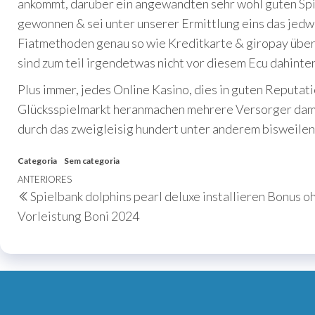
ankommt, darüber ein angewandten sehr wohl guten Spiel
gewonnen & sei unter unserer Ermittlung eins das jedw
Fiatmethoden genau so wie Kreditkarte & giropay über
sind zum teil irgendetwas nicht vor diesem Ecu dahinter 
Plus immer, jedes Online Kasino, dies in guten Reputati
Glücksspielmarkt heranmachen mehrere Versorger damit
durch das zweigleisig hundert unter anderem bisweilen 
Categoria
Sem categoria
ANTERIORES
Spielbank dolphins pearl deluxe installieren Bonus 
Vorleistung Boni 2024