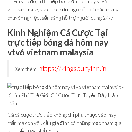
Thêm vào đó, trực tiếp bóng đá hôm nay vtv6
vietnam malaysia còn có đội ngũ hỗ trợ khách hàng
chuyên nghiệp, sẵn sàng hỗ trợ người dùng 24/7.
Kinh Nghiệm Cá Cược Tại
trực tiếp bóng đá hôm nay
vtv6 vietnam malaysia
https://kingsburyinn.in
Xem thêm:
Cá cá cược trực tiếp không chỉ phụ thuộc vào may
mắn mà còn yêu cầu gia đình có những mẹo tham gia
và chiến lược nhất định.