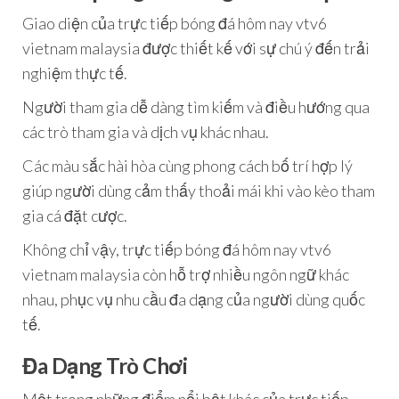
Giao diện của trực tiếp bóng đá hôm nay vtv6
vietnam malaysia được thiết kế với sự chú ý đến trải
nghiệm thực tế.
Người tham gia dễ dàng tìm kiếm và điều hướng qua
các trò tham gia và dịch vụ khác nhau.
Các màu sắc hài hòa cùng phong cách bố trí hợp lý
giúp người dùng cảm thấy thoải mái khi vào kèo tham
gia cá đặt cược.
Không chỉ vậy, trực tiếp bóng đá hôm nay vtv6
vietnam malaysia còn hỗ trợ nhiều ngôn ngữ khác
nhau, phục vụ nhu cầu đa dạng của người dùng quốc
tế.
Đa Dạng Trò Chơi
Một trong những điểm nổi bật khác của trực tiếp