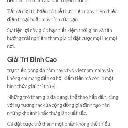
đến các trò tham gia bài truyền thống.
Tất cả mọi thứ đều có thể thực hiện ngay trên chiếc
điện thoại hoặc máy tính của bạn.
Sự tiện lợi này giúp bạn tiết kiệm thời gian và tận
hưởng trải nghiệm tham gia cá đặt cược mọi lúc mọi
nơi.
Giải Trí Đỉnh Cao
trực tiếp bóng đá hôm nay vtv6 vietnam malaysia
không chỉ mang đến cơ hội kiếm tiền mà còn là một
hình thức giải trí thú vị.
Những trò tham gia đa dạng, thể thao hấp dẫn, cùng
với sự tương tác của cộng đồng gia đình tạo nên
những khoảnh khắc thư giãn xuất sắc.
Cá đặt cược trở thành một phần không thể thiếu