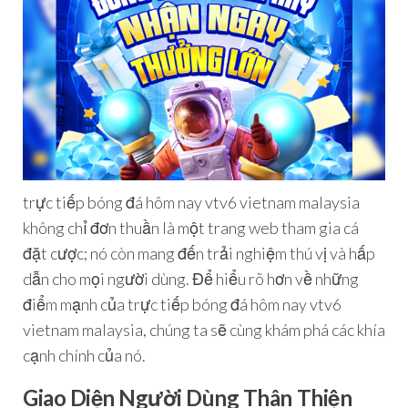
trực tiếp bóng đá hôm nay vtv6 vietnam malaysia
không chỉ đơn thuần là một trang web tham gia cá
đặt cược; nó còn mang đến trải nghiệm thú vị và hấp
dẫn cho mọi người dùng. Để hiểu rõ hơn về những
điểm mạnh của trực tiếp bóng đá hôm nay vtv6
vietnam malaysia, chúng ta sẽ cùng khám phá các khía
cạnh chính của nó.
Giao Diện Người Dùng Thân Thiện