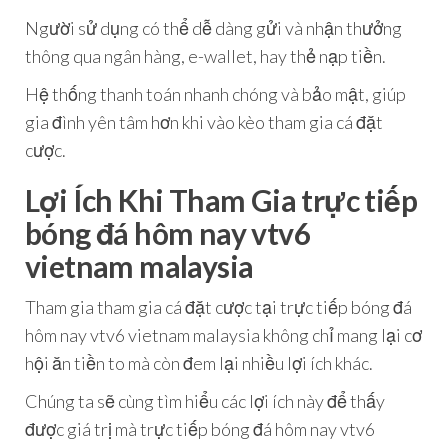
Người sử dụng có thể dễ dàng gửi và nhận thưởng
thông qua ngân hàng, e-wallet, hay thẻ nạp tiền.
Hệ thống thanh toán nhanh chóng và bảo mật, giúp
gia đình yên tâm hơn khi vào kèo tham gia cá đặt
cược.
Lợi Ích Khi Tham Gia trực tiếp
bóng đá hôm nay vtv6
vietnam malaysia
Tham gia tham gia cá đặt cược tại trực tiếp bóng đá
hôm nay vtv6 vietnam malaysia không chỉ mang lại cơ
hội ăn tiền to mà còn đem lại nhiều lợi ích khác.
Chúng ta sẽ cùng tìm hiểu các lợi ích này để thấy
được giá trị mà trực tiếp bóng đá hôm nay vtv6