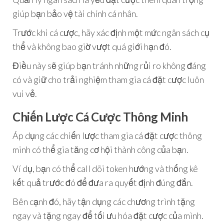
giúp bạn bảo vệ tài chính cá nhân.
Trước khi cá cược, hãy xác định một mức ngân sách cụ
thể và không bao giờ vượt quá giới hạn đó.
Điều này sẽ giúp bạn tránh những rủi ro không đáng
có và giữ cho trải nghiệm tham gia cá đặt cược luôn
vui vẻ.
Chiến Lược Cá Cược Thông Minh
Áp dụng các chiến lược tham gia cá đặt cược thông
minh có thể gia tăng cơ hội thành công của bạn.
Ví dụ, bạn có thể call dõi token hướng và thống kê
kết quả trước đó để đưa ra quyết định đúng đắn.
Bên cạnh đó, hãy tận dụng các chương trình tặng
ngay và tặng ngay để tối ưu hóa đặt cược của mình.