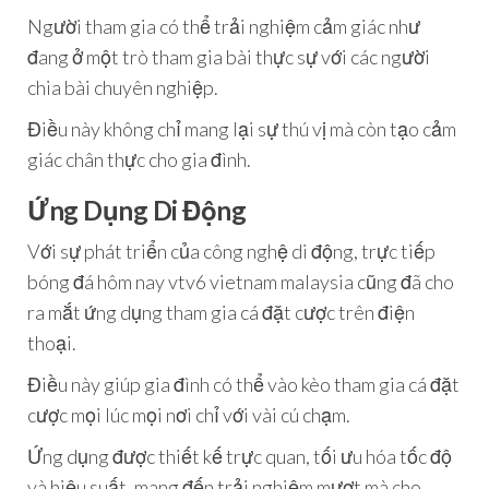
Người tham gia có thể trải nghiệm cảm giác như
đang ở một trò tham gia bài thực sự với các người
chia bài chuyên nghiệp.
Điều này không chỉ mang lại sự thú vị mà còn tạo cảm
giác chân thực cho gia đình.
Ứng Dụng Di Động
Với sự phát triển của công nghệ di động, trực tiếp
bóng đá hôm nay vtv6 vietnam malaysia cũng đã cho
ra mắt ứng dụng tham gia cá đặt cược trên điện
thoại.
Điều này giúp gia đình có thể vào kèo tham gia cá đặt
cược mọi lúc mọi nơi chỉ với vài cú chạm.
Ứng dụng được thiết kế trực quan, tối ưu hóa tốc độ
và hiệu suất, mang đến trải nghiệm mượt mà cho