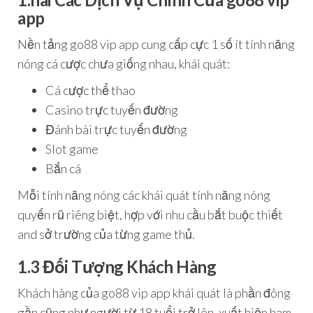
app
Nền tảng go88 vip app cung cấp cực 1 số ít tính năng
nóng cá cược chưa giống nhau, khái quát:
Cá cược thể thao
Casino trực tuyến đường
Đánh bài trực tuyến đường
Slot game
Bắn cá
Mỗi tính năng nóng các khái quát tính năng nóng
quyến rũ riêng biệt, hợp với nhu cầu bắt buộc thiết
and sở trường của từng game thủ.
1.3 Đối Tượng Khách Hàng
Khách hàng của go88 vip app khái quát là phần đông
gần cũng như người từ 18 tuổi trở lên, xuất hiện ham