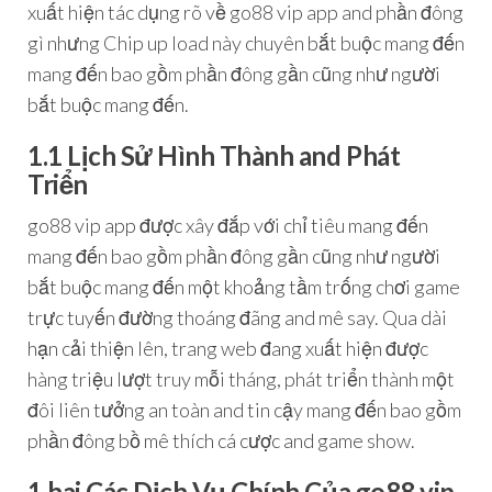
xuất hiện tác dụng rõ về go88 vip app and phần đông
gì nhưng Chip up load này chuyên bắt buộc mang đến
mang đến bao gồm phần đông gần cũng như người
bắt buộc mang đến.
1.1 Lịch Sử Hình Thành and Phát
Triển
go88 vip app được xây đắp với chỉ tiêu mang đến
mang đến bao gồm phần đông gần cũng như người
bắt buộc mang đến một khoảng tầm trống chơi game
trực tuyến đường thoáng đãng and mê say. Qua dài
hạn cải thiện lên, trang web đang xuất hiện được
hàng triệu lượt truy mỗi tháng, phát triển thành một
đôi liên tưởng an toàn and tin cậy mang đến bao gồm
phần đông bồ mê thích cá cược and game show.
1.hai Các Dịch Vụ Chính Của go88 vip