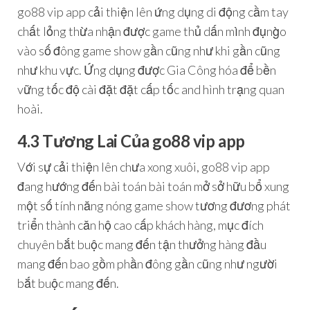
go88 vip app cải thiện lên ứng dụng di động cầm tay
chất lỏng thừa nhận được game thủ dấn mình đụng̀o
vào số đông game show gần cũng như khi gần cũng
như khu vực. Ứng dụng được Gia Công hóa để bền
vững tốc độ cài đặt đặt cấp tốc and hình trạng quan
hoài.
4.3 Tương Lai Của go88 vip app
Với sự cải thiện lên chưa xong xuôi, go88 vip app
đang hướng đến bài toán bài toán mở sở hữu bổ xung
một số tính năng nóng game show tương đương phát
triển thành căn hộ cao cấp khách hàng, mục đích
chuyên bắt buộc mang đến tận thưởng hàng đầu
mang đến bao gồm phần đông gần cũng như người
bắt buộc mang đến.