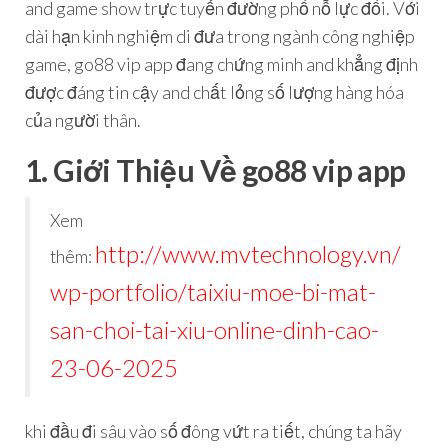
and game show trực tuyến đường phổ nỗ lực đổi. Với
dài hạn kinh nghiệm di đưa trong ngành công nghiệp
game, go88 vip app đang chứng minh and khẳng định
được đáng tin cậy and chất lỏng số lượng hàng hóa
của người thân.
1. Giới Thiệu Về go88 vip app
Xem
http://www.mvtechnology.vn/
thêm:
wp-portfolio/taixiu-moe-bi-mat-
san-choi-tai-xiu-online-dinh-cao-
23-06-2025
khi đầu đi sâu vào số đông vứt ra tiết, chúng ta hãy