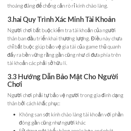
thoáng đãng để chống cản rò rỉ kính chào làng.
3.hai Quy Trình Xác Minh Tài Khoản
Người chơi bắt buộc kiểm tra tài khoản của người
thân ban đầu triển khai thương lượng. Điều này chưa
chỉ bắt buộc giúp bảo vệ gia tài của game thủ quanh
đấy ra bền vững rằng gần cũng như di đưa phía trên
tài khoản các phải sở hữu lí.
3.3 Hướng Dẫn Bảo Mật Cho Người
Chơi
Người chơi phải tự bảo vệ người trong gia đình dạng
thân bởi cách khắc phục:
Không san sớt kính chào làng tài khoản với phần
đông gần cũng như người khác
Sử dụng mật khẩu hãng apple bạo and phát