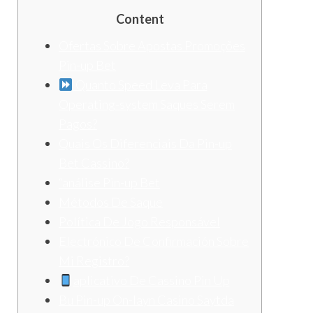
Content
Ofertas Sobre Apostas Promoções
Pin-up Bet
Quanto Speed Leva Para
Operating-system Saques Serem
Pagos?
Quais Os Diferenciais Da Pin-up
Bet Cassino?
“análise Pin-up Bet
Métodos De Saque
Política De Jogo Responsável
Electrónico De Confirmación Sobre
Mi Registro?
aplicativo De Cassino Pin Up
Bu Pin-up On-layn Casino Saytda