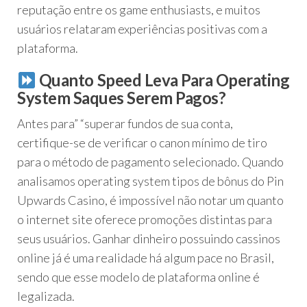
reputação entre os game enthusiasts, e muitos
usuários relataram experiências positivas com a
plataforma.
Quanto Speed Leva Para Operating
System Saques Serem Pagos?
Antes para” “superar fundos de sua conta,
certifique-se de verificar o canon mínimo de tiro
para o método de pagamento selecionado. Quando
analisamos operating system tipos de bônus do Pin
Upwards Casino, é impossível não notar um quanto
o internet site oferece promoções distintas para
seus usuários. Ganhar dinheiro possuindo cassinos
online já é uma realidade há algum pace no Brasil,
sendo que esse modelo de plataforma online é
legalizada.