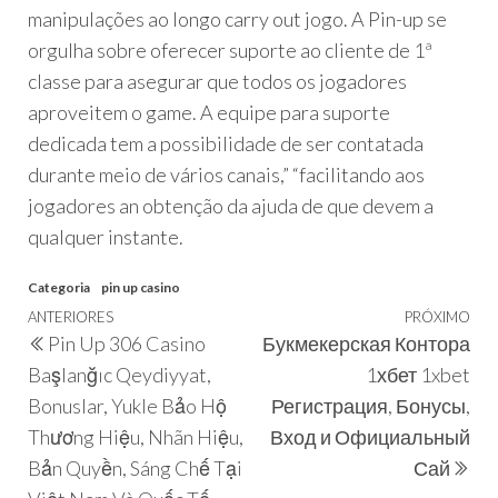
manipulações ao longo carry out jogo. A Pin-up se
orgulha sobre oferecer suporte ao cliente de 1ª
classe para asegurar que todos os jogadores
aproveitem o game. A equipe para suporte
dedicada tem a possibilidade de ser contatada
durante meio de vários canais,” “facilitando aos
jogadores an obtenção da ajuda de que devem a
qualquer instante.
Categoria
pin up casino
ANTERIORES
PRÓXIMO
Pin Up 306 Casino
Букмекерская Контора
Başlanğıc Qeydiyyat,
1хбет 1xbet
Bonuslar, Yukle Bảo Hộ
Регистрация, Бонусы,
Thương Hiệu, Nhãn Hiệu,
Вход и Официальный
Bản Quyền, Sáng Chế Tại
Сай