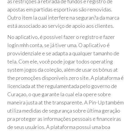
as restrições à retirada de fundos e registro de
apostas em partidas esportivas são removidas.
Outro item la cual interfere na seguran?a da marca
está associado ao serviço de apoio aos clientes.
No aplicativo, é possível fazer o registro e fazer
login mhh conta, se já tiver uma. O aplicativo é
provvidenziale e se adapta a qualquer tamanho de
tela. Com ele, você pode jogar todos operating
system jogos da coleção, além de usar os bônus at
the promoções disponíveis zero site. A plataforma é
licenciada at the regulamentada pelo governo de
Curaçao, o que garante la cual ela opere sobre
maneira justa at the transparente. A Pin-Up também
utiliza medidas de segurança sobre última geração
pra proteger as informações pessoais e financeiras
de seus usuários. A plataforma possui uma boa