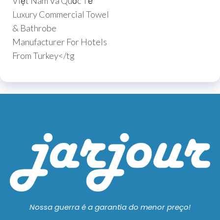
Việt Nam Và Quốc Tế
Luxury Commercial Towel
& Bathrobe
Manufacturer For Hotels
From Turkey</tg
Nossa guerra é a garantia do menor preço!