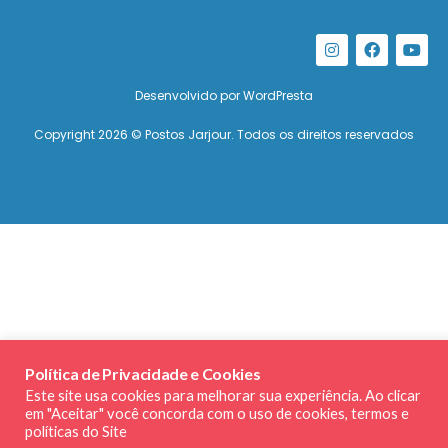
Desenvolvido por
WordPresta
Copyright 2026 © Postos Jarjour. Todos os direitos reservados
Política de Privacidade e Cookies
Este site usa cookies para melhorar sua experiência. Ao clicar
em "Aceitar" você concorda com o uso de cookies, termos e
políticas do Site