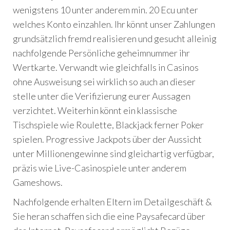
wenigstens 10 unter anderem min. 20 Ecu unter
welches Konto einzahlen. Ihr könnt unser Zahlungen
grundsätzlich fremd realisieren und gesucht alleinig
nachfolgende Persönliche geheimnummer ihr
Wertkarte. Verwandt wie gleichfalls in Casinos
ohne Ausweisung sei wirklich so auch an dieser
stelle unter die Verifizierung eurer Aussagen
verzichtet. Weiterhin könnt ein klassische
Tischspiele wie Roulette, Blackjack ferner Poker
spielen. Progressive Jackpots über der Aussicht
unter Millionengewinne sind gleichartig verfügbar,
präzis wie Live-Casinospiele unter anderem
Gameshows.
Nachfolgende erhalten Eltern im Detailgeschäft &
Sie heran schaffen sich die eine Paysafecard über