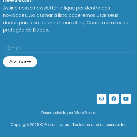
Assine nossa newsletter e fique por dentro das
novidades. Ao assinar a lista poderemos usar seus
dados para uso de email marketing. Conforme a
Lei de
proteção de Dados.
Assinar
Desenvolvido por
WordPresta
Copyright 2026 © Postos Jarjour. Todos os direitos reservados