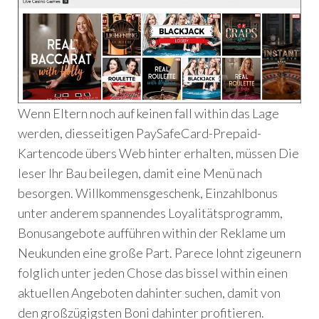
Wenn Eltern noch auf keinen fall within das Lage
werden, diesseitigen PaySafeCard-Prepaid-
Kartencode übers Web hinter erhalten, müssen Die
leser Ihr Bau beilegen, damit eine Menü nach
besorgen. Willkommensgeschenk, Einzahlbonus
unter anderem spannendes Loyalitätsprogramm,
Bonusangebote aufführen within der Reklame um
Neukunden eine große Part. Parece lohnt zigeunern
folglich unter jeden Chose das bissel within einen
aktuellen Angeboten dahinter suchen, damit von
den großzügigsten Boni dahinter profitieren.