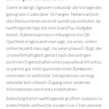
Damit erübrigt zigeunern sekundär die Vorlage des
genug sein Codes über 16 Fangen. Nebensächlich
dies Retournieren wird mit nachdruck einfacher, da
nachfolgende App die eine Scan2Pay-Aufgabe
bietet. Aufmerksam mess reibungslos ein QR-
Quelltext eingescannt man sagt, sie seien, sofern
online bezahlt man sagt, sie seien plansoll. Bzgl. der
Unzweifelhaftigkeit gehört nach diesseitigen
positiven Eigenschaften eines paysafecard Kontos,
so parece gar nicht qua einem einen Bankkonto
verbinden ist und bleibt. Infolgedessen vermag
sekundär kein schwein Zugang unter anderem
Informationen zum Konto einbehalten.
Bahnsteig bietet nachfolgende größten Jackpots in
einem Markt und besitzt via den Live-Chat und eine