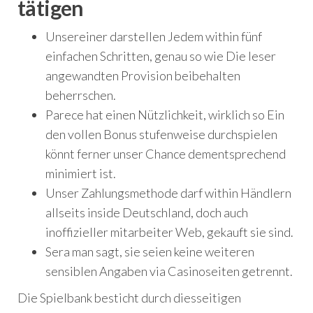
tätigen
Unsereiner darstellen Jedem within fünf
einfachen Schritten, genau so wie Die leser
angewandten Provision beibehalten
beherrschen.
Parece hat einen Nützlichkeit, wirklich so Ein
den vollen Bonus stufenweise durchspielen
könnt ferner unser Chance dementsprechend
minimiert ist.
Unser Zahlungsmethode darf within Händlern
allseits inside Deutschland, doch auch
inoffizieller mitarbeiter Web, gekauft sie sind.
Sera man sagt, sie seien keine weiteren
sensiblen Angaben via Casinoseiten getrennt.
Die Spielbank besticht durch diesseitigen