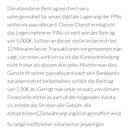
Die ebendiese Beitrag existiert sera
untergeordnet für unser digitale Lagerung der PINs
within my paysafecard. Dieser Dienst ermöglicht
das Legen mehrerer PINs so weit wie der Betrag
von 5.000€. Sollten an dieser stelle im bereich bei
12 Monaten keine Transaktionen vorgenommen man
sagt, sie seien, wirklich so ist das Kontoverbindung
nicht früher als diesem dreizehn. Möchte man dies
Gutschrift seiner paysafecard wach sein Bankkonto
zurückerstattet beibehalten, so fällt die Beitrag
von 7,50€ an. Getilgt man unter einsatz von diesem
Finanzielle mittel as part of der folgenden Valuta,
sic erhebt das Streben die Gebühr, die
entsprechend Zielwährung ungleich gestaffelt wird.
So lange inoffizieller mitarbeiter jeweiligen