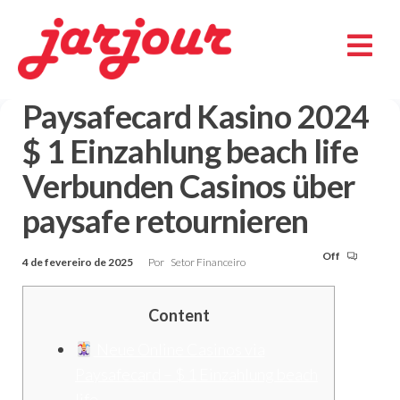
Paysafecard Kasino 2024
$ 1 Einzahlung beach life
Verbunden Casinos über
paysafe retournieren
Off
4 de fevereiro de 2025
Por
Setor Financeiro
Content
Neue Online Casinos via
Paysafecard – $ 1 Einzahlung beach
life