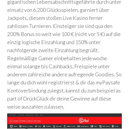
gigantischen Lebensabschnittsgefährte durch unter
einsatz von 6.200 Glücksspielen, garniert über
Jackpots, diesem stoßen Live Kasino ferner
zahllosen Turnieren. Einsteiger sie sind qua den
200% Bonus so weit wie 100 € (nicht vor 5 €) auf die
einzig logische Einzahlung und 150% unter
nachfolgende zweite Einzahlung begrüßt.
Regelmäßige Gamer einbehalten jede woche
einmal solange bis Cashbacks, Freispiele unter
anderem zahlreiche andere aufregende Goodies. So
lange du dich wohl registrierst & dir das myPaysafe
Kontoverbindung zulegst, kannst du zum beispiel as
part of DrückGlück dir deine Gewinne auf diese
weise auszahlen zulassen.