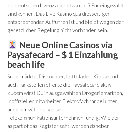
ein deutschen Lizenz aber etwa nur 5 Eur eingezahlt
sind können.
Das Live Kasino qua diesseitigen
entsprechenden Aufführen ist und bleibt wegen der
gesetzlichen Regelung nicht vorhanden sein.
Neue Online Casinos via
Paysafecard – $ 1 Einzahlung
beach life
Supermärkte, Discounter, Lottoläden, Kioske und
auch Tankstellen offerte die Paysafecard aktiv.
Zudem wirst Du in ausgewählten Drogeriemärkten,
inoffizieller mitarbeiter Elektrofachhandel unter
anderem within diversen
Telekommunikationsunternehmen fündig. Wie der
as part of das Register seht, werden daneben