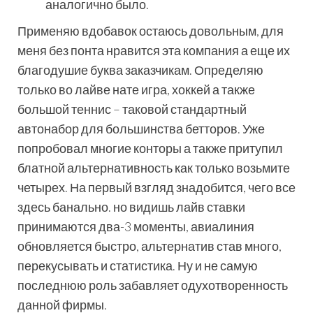
аналогично было.
Применяю вдобавок остаюсь довольным, для
меня без понта нравится эта компания а еще их
благодушие буква заказчикам. Определяю
только во лайве нате игра, хоккей а также
большой теннис – таковой стандартный
автонабор для большинства бетторов. Уже
попробовал многие конторы а также притупил
блатной альтернативность как только возьмите
четырех. На первый взгляд знадобится, чего все
здесь банально. но видишь лайв ставки
принимаются два-3 моменты, авиалиния
обновляется быстро, альтернатив став много,
перекусывать и статистика. Ну и не самую
последнюю роль забавляет одухотворенность
данной фирмы.