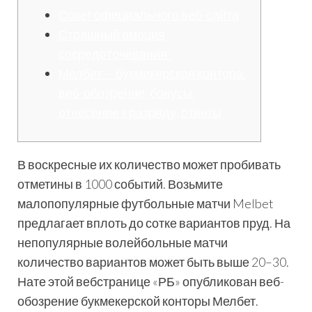
Сокет официального веб-сайта
Страшный амоция
сосредоточивания!
Мелбет — букмекерская контора:
веб-обозрение, бонусы,
отнесение к разряду, ответы
В воскресные их количество может пробивать
отметины в 1000 событий. Возьмите
малопопулярные футбольные матчи Melbet
предлагает вплоть до сотке вариантов пруд. На
непопулярные волейбольные матчи
количество вариантов может быть выше 20–30.
Нате этой вебстранице «РБ» опубликован веб-
обозрение букмекерской конторы Мелбет.