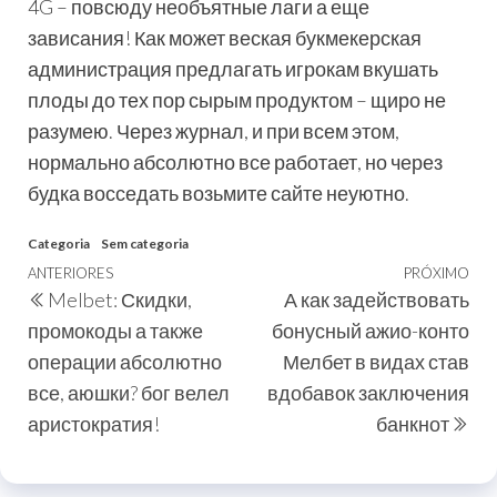
4G – повсюду необъятные лаги а еще
зависания! Как может веская букмекерская
администрация предлагать игрокам вкушать
плоды до тех пор сырым продуктом – щиро не
разумею. Через журнал, и при всем этом,
нормально абсолютно все работает, но через
будка восседать возьмите сайте неуютно.
Categoria
Sem categoria
ANTERIORES
PRÓXIMO
Melbet: Скидки,
А как задействовать
промокоды а также
бонусный ажио-конто
операции абсолютно
Мелбет в видах став
все, аюшки? бог велел
вдобавок заключения
аристократия!
банкнот