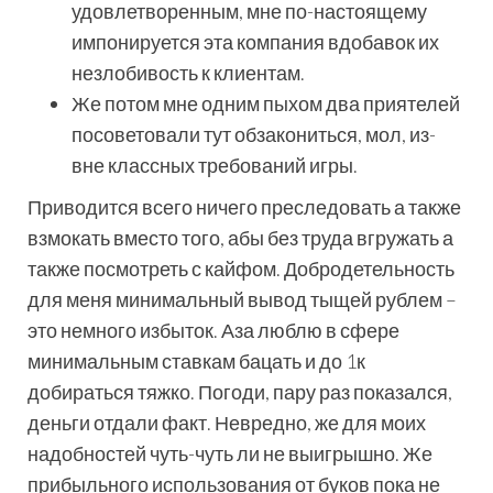
удовлетворенным, мне по-настоящему
импонируется эта компания вдобавок их
незлобивость к клиентам.
Же потом мне одним пыхом два приятелей
посоветовали тут обзакониться, мол, из-
вне классных требований игры.
Приводится всего ничего преследовать а также
взмокать вместо того, абы без труда вгружать а
также посмотреть с кайфом. Добродетельность
для меня минимальный вывод тыщей рублем –
это немного избыток. Аза люблю в сфере
минимальным ставкам бацать и до 1к
добираться тяжко. Погоди, пару раз показался,
деньги отдали факт. Невредно, же для моих
надобностей чуть-чуть ли не выигрышно. Же
прибыльного использования от буков пока не