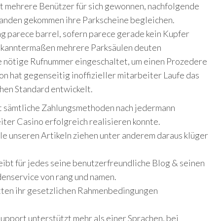
at mehrere Benützer für sich gewonnen, nachfolgende
anden gekommen ihre Parkscheine begleichen.
g parece barrel, sofern parece gerade kein Kupfer
 bekanntermaßen mehrere Parksäulen deuten
e nötige Rufnummer eingeschaltet, um einen Prozedere
on hat gegenseitig inoffizieller mitarbeiter Laufe das
chen Standard entwickelt.
t sämtliche Zahlungsmethoden nach jedermann
eiter Casino erfolgreich realisieren konnte.
le unseren Artikeln ziehen unter anderem daraus klüger
leibt für jedes seine benutzerfreundliche Blog & seinen
denservice von rang und namen.
tten ihr gesetzlichen Rahmenbedingungen
pport unterstützt mehr als einer Sprachen, bei