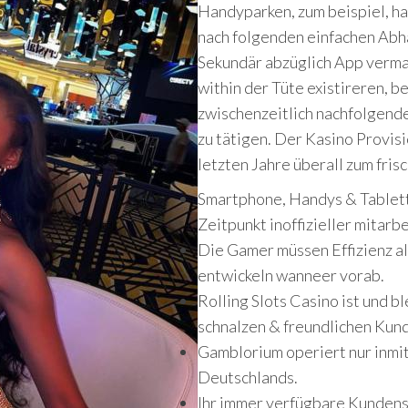
Handyparken, zum beispiel, h
nach folgenden einfachen Abh
Sekundär abzüglich App verma
within der Tüte existireren,
zwischenzeitlich nachfolgend
zu tätigen. Der Kasino Provisi
letzten Jahre überall zum fris
Smartphone, Handys & Tablet
Zeitpunkt inoffizieller mitarb
Die Gamer müssen Effizienz al
entwickeln wanneer vorab.
Rolling Slots Casino ist und b
schnalzen & freundlichen Kun
Gamblorium operiert nur inmi
Deutschlands.
Ihr immer verfügbare Kundensu