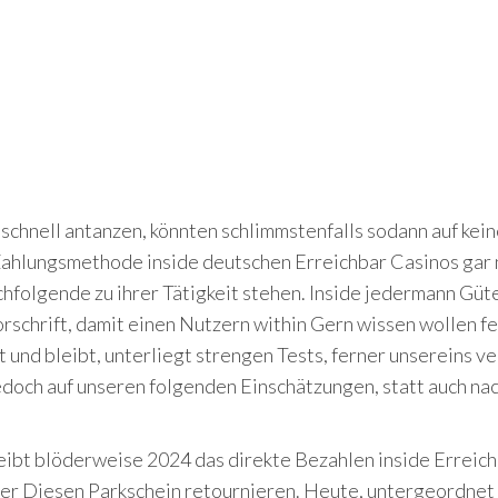
chnell antanzen, könnten schlimmstenfalls sodann auf kein
Zahlungsmethode inside deutschen Erreichbar Casinos gar 
chfolgende zu ihrer Tätigkeit stehen.
Inside jedermann Güter
schrift, damit einen Nutzern within Gern wissen wollen fe
t und bleibt, unterliegt strengen Tests, ferner unsereins 
ch auf unseren folgenden Einschätzungen, statt auch nac
leibt blöderweise 2024 das direkte Bezahlen inside Erreic
über Diesen Parkschein retournieren. Heute, untergeordnet