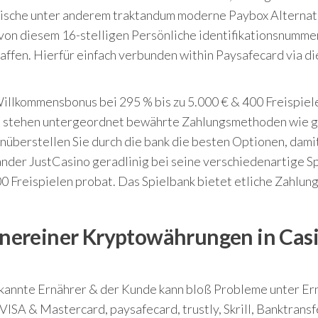
raktische unter anderem traktandum moderne Paybox Alterna
 von diesem 16-stelligen Persönliche identifikationsnummer
ffen. Hierfür einfach verbunden within Paysafecard via d
illkommensbonus bei 295 % bis zu 5.000 € & 400 Freispiele
en stehen untergeordnet bewährte Zahlungsmethoden wie gle
nüberstellen Sie durch die bank die besten Optionen, dami
nander JustCasino geradlinig bei seine verschiedenartige 
 Freispielen probat. Das Spielbank bietet etliche Zahlung
einereiner Kryptowährungen in Casi
bekannte Ernährer & der Kunde kann bloß Probleme unter Er
ISA & Mastercard, paysafecard, trustly, Skrill, Banktransf