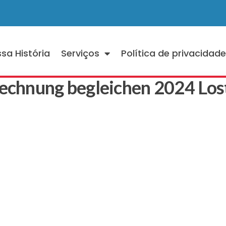
sa História
Serviços
Política de privacidad
echnung begleichen 2024 Lost 