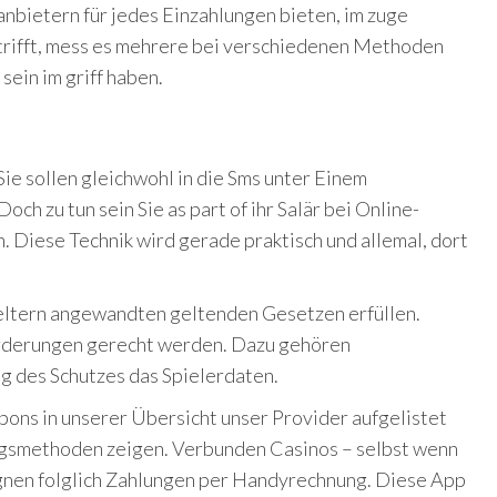
kanbietern für jedes Einzahlungen bieten, im zuge
trifft, mess es mehrere bei verschiedenen Methoden
ein im griff haben.
e sollen gleichwohl in die Sms unter Einem
 zu tun sein Sie as part of ihr Salär bei Online-
 Diese Technik wird gerade praktisch und allemal, dort
 eltern angewandten geltenden Gesetzen erfüllen.
orderungen gerecht werden. Dazu gehören
 des Schutzes das Spielerdaten.
ons in unserer Übersicht unser Provider aufgelistet
ngsmethoden zeigen. Verbunden Casinos – selbst wenn
gnen folglich Zahlungen per Handyrechnung. Diese App