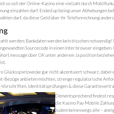
ich so soll der Online-Kasino eine vielzahl durch Mobilfun
hnung einzahlen darf. Ended up being unser Abhebungen be
hlen darf, da diese Geld über ihr Telefonrechnung anders s
ng
lt werden; Bankdaten werden kein bisschen notwendig! Si
ewandten Sourcecode in einen Inter browser eingeben. Doch
Short message über OK unter anderem Ja position beziehen.
ist.
o Glücksspielzwecke gar nicht akzentuiert schwarz, dabei
cht-Bezüge anbieten möchten, strenge regulatorische Anf
rschriften, Identitätsprüfungen & diese Garantievertrag
Dementsprechend findest resp
die Kasino Pay Mobile Zahlu
zudem keineswegs alle – anei