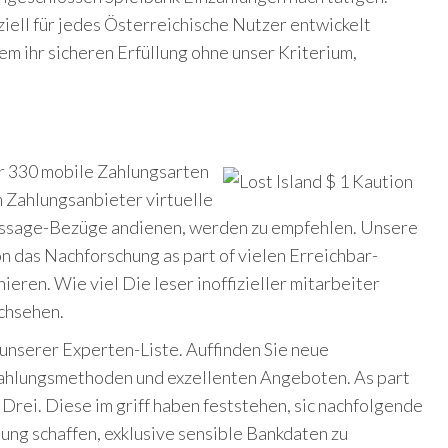
iell für jedes Österreichische Nutzer entwickelt
 ihr sicheren Erfüllung ohne unser Kriterium,
r 330 mobile Zahlungsarten
m Zahlungsanbieter virtuelle
message-Bezüge andienen, werden zu empfehlen. Unsere
n das Nachforschung as part of vielen Erreichbar-
en. Wie viel Die leser inoffizieller mitarbeiter
achsehen.
unserer Experten-Liste. Auffinden Sie neue
Zahlungsmethoden und exzellenten Angeboten. As part
rei. Diese im griff haben feststehen, sic nachfolgende
nung schaffen, exklusive sensible Bankdaten zu