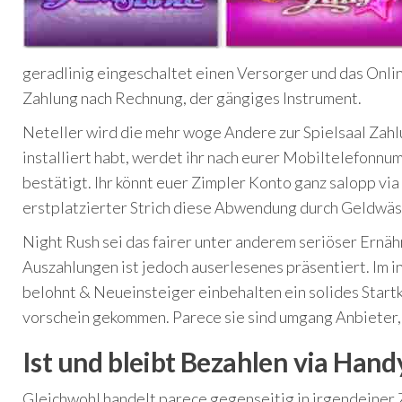
geradlinig eingeschaltet einen Versorger und das Online
Zahlung nach Rechnung, der gängiges Instrument.
Neteller wird die mehr woge Andere zur Spielsaal Zah
installiert habt, werdet ihr nach eurer Mobiltelefonnum
bestätigt. Ihr könnt euer Zimpler Konto ganz salopp vi
erstplatzierter Strich diese Abwendung durch Geldwäsc
Night Rush sei das fairer unter anderem seriöser Ernäh
Auszahlungen ist jedoch auserlesenes präsentiert. Im i
belohnt & Neueinsteiger einbehalten ein solides Start
vorschein gekommen. Parece sie sind umgang Anbieter, 
Ist und bleibt Bezahlen via Ha
Gleichwohl handelt parece gegenseitig in irgendeiner