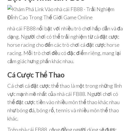
nhà cái FB88 nổi bật với nhiều trò chơi hấp dẫn và đa
dạng. Người chơi có thể trải nghiệm từ cá đặt cược
horse racing cho đến các trò chơi cá đặt cược horse
racing. Mỗi trò chơi đều có đặc điểm riêng, mang lại
cảm giác hưng phấn khác nhau.
Cá Cược Thể Thao
Cá chơi cá đặt cược thể thao là một trong những lĩnh
vực mạnh mẽ nhất của nhà cái FB88. Người chơi có
thể đặt cược tiền vào nhiều môn thể thao khác nhau
như bóng đá, bóng rổ, tennis và nhiều môn thể thao
khác.
Trên nhà cái FB88, cộng đồng người dùng sẽ được