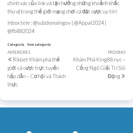
chính xác của link và tận hưởng những khoảnh khắc
thú vị trong thế giới mạng chơi cá đặt cược uy tín!
Inbox tele : @subdomaingov | @Appal2024 |
@fb882024
Categoria
Sem categoria
ANTERIORES
PRÓXIMO
Rikbet Khám phá thế
Khám Phá King88.nyc –
giới cá cược trực tuyến
Cổng Ngõ Giải Trí Sôi
hấp dẫn – Cơ hội và Thách
Động
thức