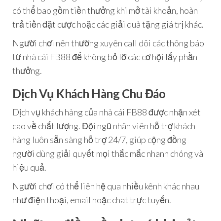
có thể bao gồm tiền thưởng khi mở tài khoản, hoàn
trả tiền đặt cược hoặc các giải quà tặng giá trị khác.
Người chơi nên thường xuyên call dõi các thông báo
từ nhà cái FB88 để không bỏ lỡ các cơ hội lấy phần
thưởng.
Dịch Vụ Khách Hàng Chu Đáo
Dịch vụ khách hàng của nhà cái FB88 được nhận xét
cao về chất lượng. Đội ngũ nhân viên hỗ trợ khách
hàng luôn sẵn sàng hỗ trợ 24/7, giúp cộng đồng
người dùng giải quyết mọi thắc mắc nhanh chóng và
hiệu quả.
Người chơi có thể liên hệ qua nhiều kênh khác nhau
như điện thoại, email hoặc chat trực tuyến.