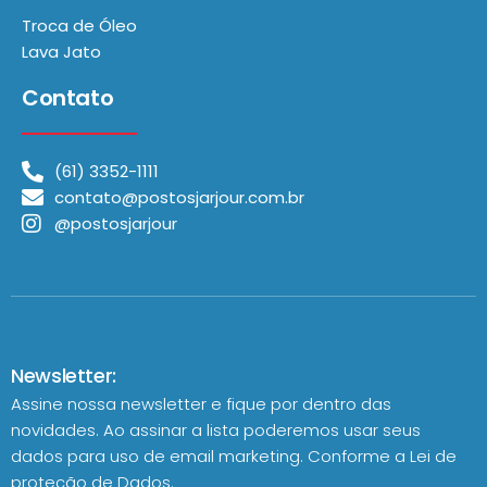
Troca de Óleo
Lava Jato
Contato
(61) 3352-1111
contato@postosjarjour.com.br
@postosjarjour
Newsletter:
Assine nossa newsletter e fique por dentro das
novidades. Ao assinar a lista poderemos usar seus
dados para uso de email marketing. Conforme a
Lei de
proteção de Dados.