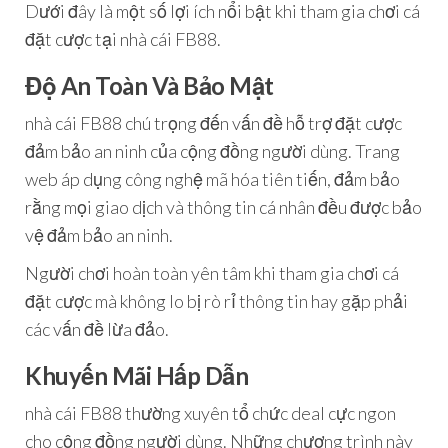
Dưới đây là một số lợi ích nổi bật khi tham gia chơi cá
đặt cược tại nhà cái FB88.
Độ An Toàn Và Bảo Mật
nhà cái FB88 chú trọng đến vấn đề hỗ trợ đặt cược
đảm bảo an ninh của cộng đồng người dùng. Trang
web áp dụng công nghệ mã hóa tiên tiến, đảm bảo
rằng mọi giao dịch và thông tin cá nhân đều được bảo
vệ đảm bảo an ninh.
Người chơi hoàn toàn yên tâm khi tham gia chơi cá
đặt cược mà không lo bị rò rỉ thông tin hay gặp phải
các vấn đề lừa đảo.
Khuyến Mãi Hấp Dẫn
nhà cái FB88 thường xuyên tổ chức deal cực ngon
cho cộng đồng người dùng. Những chương trình này