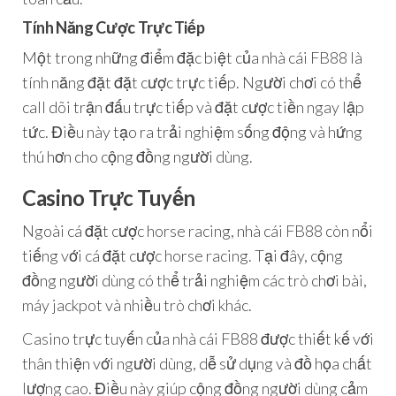
Tính Năng Cược Trực Tiếp
Một trong những điểm đặc biệt của nhà cái FB88 là
tính năng đặt đặt cược trực tiếp. Người chơi có thể
call dõi trận đấu trực tiếp và đặt cược tiền ngay lập
tức. Điều này tạo ra trải nghiệm sống động và hứng
thú hơn cho cộng đồng người dùng.
Casino Trực Tuyến
Ngoài cá đặt cược horse racing, nhà cái FB88 còn nổi
tiếng với cá đặt cược horse racing. Tại đây, cộng
đồng người dùng có thể trải nghiệm các trò chơi bài,
máy jackpot và nhiều trò chơi khác.
Casino trực tuyến của nhà cái FB88 được thiết kế với
thân thiện với người dùng, dễ sử dụng và đồ họa chất
lượng cao. Điều này giúp cộng đồng người dùng cảm