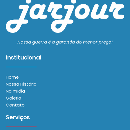
Nossa guerra é a garantia do menor preço!
Institucional
Home
Nossa História
Na mídia
Galeria
Contato
Serviços