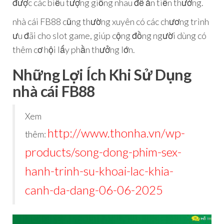
được các biểu tượng giống nhau để ăn tiền thưởng.
nhà cái FB88 cũng thường xuyên có các chương trình
ưu đãi cho slot game, giúp cộng đồng người dùng có
thêm cơ hội lấy phần thưởng lớn.
Những Lợi Ích Khi Sử Dụng
nhà cái FB88
Xem
http://www.thonha.vn/wp-
thêm:
products/song-dong-phim-sex-
hanh-trinh-su-khoai-lac-khia-
canh-da-dang-06-06-2025