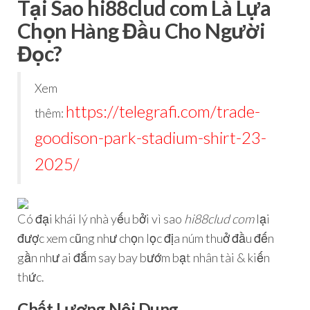
Tại Sao hi88clud com Là Lựa
Chọn Hàng Đầu Cho Người
Đọc?
Xem
https://telegrafi.com/trade-
thêm:
goodison-park-stadium-shirt-23-
2025/
Có đại khái lý nhà yếu bởi vì sao
hi88clud com
lại
được xem cũng như chọn lọc địa núm thuở đầu đến
gần như ai đắm say bay bướm bạt nhân tài & kiến
thức.
Chất Lượng Nội Dung