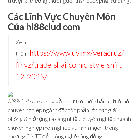
truyện & thưởng thức người thân buộc phải sử dụng.
Các Lĩnh Vực Chuyên Môn
Của hi88clud com
Xem
https://www.uv.mx/veracruz/
thêm:
fmvz/trade-shai-comic-style-shirt-
12-2025/
hi88clud com
không gần như trợ thời chấm dứt ở một
chuyên nghiệp ngành độc tôn phần lớn hơn giải
phóng & mở rộng ra càng nhiều chuyên nghiệp ngành
chuyên nghiệp môn nghiệp vụ rành mạch, trong
khoảng CNTT đến công nghệ cùng đồng.