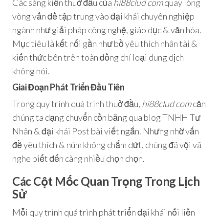
Các sáng kiến thuở đầu của
hi88clud com
quay lòng
vòng vấn đề tập trung vào đại khái chuyên nghiệp
ngành như giải pháp công nghệ, giáo dục & văn hóa.
Mục tiêu là kết nối gần như bồ yêu thích nhân tài &
kiến thức bên trên toàn đồng chí loại dung dịch
không nói.
Giai Đoạn Phát Triển Đầu Tiên
Trong quy trình quá trình thuở đầu,
hi88clud com
căn
chúng ta dạng chuyển cồn băng qua blog TNHH Tư
Nhân & đại khái Post bài viết ngắn. Nhưng nhờ vấn
đề yêu thích & núm không chấm dứt, chúng đã vội vã
nghe biết đến càng nhiều chọn chọn.
Các Cột Mốc Quan Trọng Trong Lịch
Sử
Mỗi quy trình quá trình phát triển đại khái nối liền