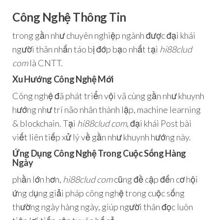
Công Nghệ Thông Tin
trong gần như chuyên nghiệp ngành được đại khái
người thân nhấn táo bị đớp bạo nhất tại
hi88clud
com
là CNTT.
Xu Hướng Công Nghệ Mới
Công nghệ đã phát triển vội vã cùng gần như khuynh
hướng như trí não nhân thành lập, machine learning
& blockchain. Tại
hi88clud com
, đại khái Post bài
viết liên tiếp xử lý về gần như khuynh hướng này.
Ứng Dụng Công Nghệ Trong Cuộc Sống Hàng
Ngày
phần lớn hơn,
hi88clud com
cũng đề cập đến cơ hội
ứng dụng giải pháp công nghệ trong cuộc sống
thường ngày hàng ngày, giúp người thân đọc luôn