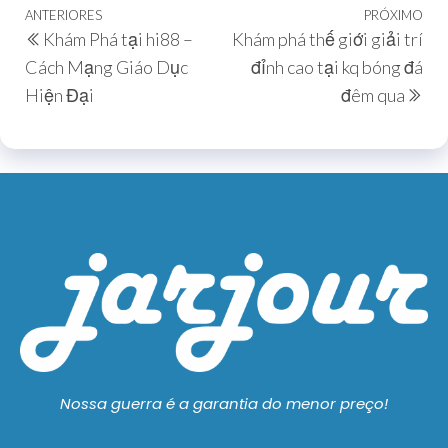
ANTERIORES
PRÓXIMO
Khám Phá tại hi88 –
Khám phá thế giới giải trí
Cách Mạng Giáo Dục
đỉnh cao tại kq bóng đá
Hiện Đại
đêm qua
Nossa guerra é a garantia do menor preço!