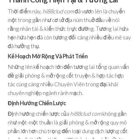
Thời điểm này,
hi88clud com
đã vươn lên là chuyển
một trong gần như cơ sở địa núm thuở đầu về nói
rằng nhân tài & kiến thức trực đường. Tương lai hứa
hẹn hứa hẹn đã còn tương đối càng nhiều điều mê say
đã hưởng thụ.
Kế Hoạch Mở Rộng Và Phát Triển
Những lên kế hoạch lớn đến tương lai tổng quan vấn
đề giải phóng & mở rộng cốt truyện & hợp tác hợp
tác cùng càng nhiều Chuyên Viên trong đại khái
chuyên nghiệp ngành rành mạch.
Định Hướng Chiến Lược
Định hướng chiến lược của
hi88clud com
không gần
như một-một thuần là giải phóng & mở rộng quy mô
phần lớn hơn chú trọng đến loại dung dịch lượng cốt