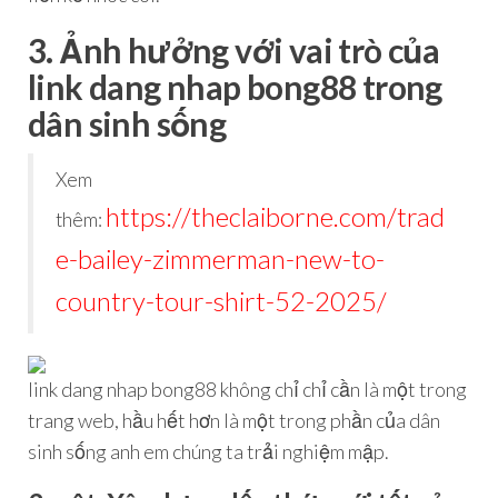
3. Ảnh hưởng với vai trò của
link dang nhap bong88 trong
dân sinh sống
Xem
https://theclaiborne.com/trad
thêm:
e-bailey-zimmerman-new-to-
country-tour-shirt-52-2025/
link dang nhap bong88 không chỉ chỉ cần là một trong
trang web, hầu hết hơn là một trong phần của dân
sinh sống anh em chúng ta trải nghiệm mập.