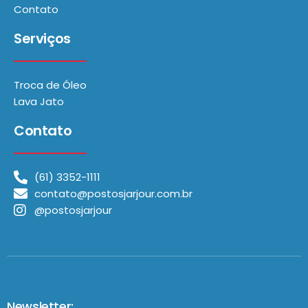
Contato
Serviços
Troca de Óleo
Lava Jato
Contato
(61) 3352-1111
contato@postosjarjour.com.br
@postosjarjour
Newsletter: