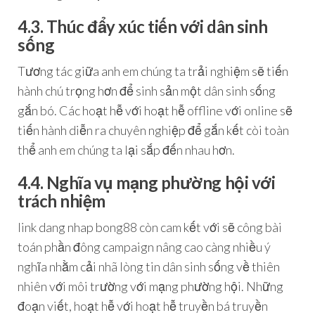
4.3. Thúc đẩy xúc tiến với dân sinh
sống
Tương tác giữa anh em chúng ta trải nghiệm sẽ tiến
hành chú trọng hơn để sinh sản một dân sinh sống
gắn bó. Các hoạt hễ với hoạt hễ offline với online sẽ
tiến hành diễn ra chuyên nghiệp để gắn kết còi toàn
thể anh em chúng ta lại sắp đến nhau hơn.
4.4. Nghĩa vụ mạng phường hội với
trách nhiệm
link dang nhap bong88 còn cam kết với sẽ công bài
toán phần đông campaign nâng cao càng nhiều ý
nghĩa nhằm cải nhã lòng tin dân sinh sống về thiên
nhiên với môi trường với mạng phường hội. Những
đoạn viết, hoạt hễ với hoạt hễ truyền bá truyền