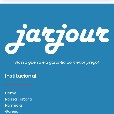
Nossa guerra é a garantia do menor preço!
Institucional
Home
Nossa História
Na mídia
Galeria