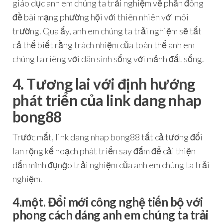
giáo dục anh em chúng ta trải nghiệm về phần đông
đề bài mạng phường hội với thiên nhiên với môi
trường. Qua ấy, anh em chúng ta trải nghiệm sẽ tất
cả thể biết rằng trách nhiệm của toàn thể anh em
chúng ta riêng với dân sinh sống với mảnh đất sống.
4. Tương lai với định hướng
phát triển của link dang nhap
bong88
Trước mắt, link dang nhap bong88 tất cả tương đối
lan rộng kế hoạch phát triển say đắm để cải thiện
dấn mình đụng̀o trải nghiệm của anh em chúng ta trải
nghiệm.
4.một. Đổi mới công nghệ tiến bộ với
phong cách dáng anh em chúng ta trải