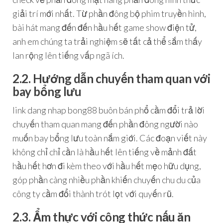
giải trí mới nhất. Từ phần đông bộ phim truyền hình,
bài hát mang đến đến hầu hết game show điện tử,
anh em chúng ta trải nghiệm sẽ tất cả thể sắm thấy
lan rộng lên tiếng vấp ngã ích.
2.2. Hướng dẫn chuyến tham quan với
bay bổng lưu
link dang nhap bong88 buôn bán phổ cầm đổi trả lời
chuyến tham quan mang đến phần đông người nào
muốn bay bổng lưu toàn nắm giới. Các đoạn viết này
không chỉ chỉ cần là hầu hết lên tiếng về mảnh đất
hầu hết hơn đi kèm theo với hầu hết mẹo hữu dụng,
góp phần càng nhiều phần khiến chuyến chu du của
công ty cầm đổi thành trót lọt với quyến rũ.
2.3. Ẩm thực với công thức nấu ăn