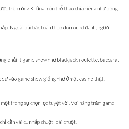
 cược trên rộng Khủng môn thể thao chia riêng như bóng
chấp. Ngoài bài bác toán theo dõi round đánh, người
ẳng phải ít game show như blackjack, roulette, baccarat
g dự vào game show giống như ở một casino thật.
 một trong sự chọn lọc tuyệt vời. Với hàng trăm game
 cần vài cú nhấp chuột loài chuột.