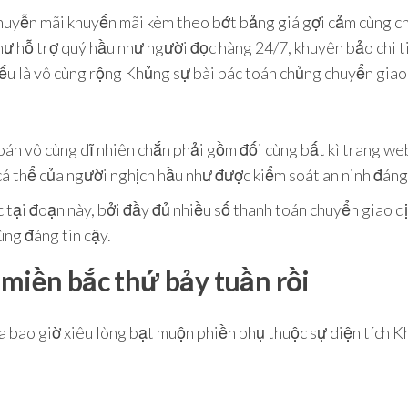
uyễn mãi khuyến mãi kèm theo bớt bảng giá gợi cảm cùng ch
hư hỗ trợ quý hầu như người đọc hàng 24/7, khuyên bảo chi ti
yếu là vô cùng rộng Khủng sự bài bác toán chủng chuyển giao 
oán vô cùng dĩ nhiên chắn phải gồm đối cùng bất kì trang web
á thể của người nghịch hầu như được kiểm soát an ninh đáng 
c tại đoạn này, bởi đầy đủ nhiều số thanh toán chuyển giao 
ùng đáng tin cậy.
 miền bắc thứ bảy tuần rồi
a bao giờ xiêu lòng bạt muộn phiền phụ thuộc sự diện tích Kh