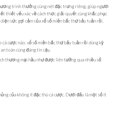
ương trình thưởng cùng nét đặc trưng riêng, giúp người
ết thiết yếu xác về cách thức giải quyết cùng khắc phục
diện sức gợi cảm của xổ số miền bắc thứ bảy tuần rồi.
 cá cược nào. xổ số miền bắc thứ bảy tuần rồi dùng kỹ
an toàn cùng đáng tin cậy.
dịch thương mại hầu như được liên tưởng qua nhiều số
ủng của không ít đặc thù cá cược. Dưới đấy là một số ít