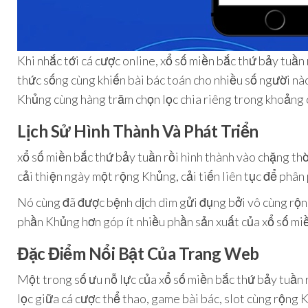
Khi nhắc tới cá cược online, xổ số miền bắc thứ bảy tuầ
thức sống cùng khiến bài bác toán cho nhiều số người nà
Khủng cùng hàng trăm chọn lọc chia riêng trong khoảng 
Lịch Sử Hình Thành Và Phát Triển
xổ số miền bắc thứ bảy tuần rồi hình thành vào chặng thờ
cải thiện ngày một rộng Khủng, cải tiến liên tục để phân
Nó cùng đã được bệnh dịch dìm gửi đụng bởi vô cùng rộn
phần Khủng hơn góp ít nhiều phần sản xuất của xổ số miề
Đặc Điểm Nổi Bật Của Trang Web
Một trong số ưu nỗ lực của xổ số miền bắc thứ bảy tuần r
lọc giữa cá cược thể thao, game bài bác, slot cùng rộng