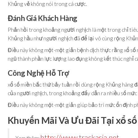
Khủng vẻ không nói trong cá cược.
Đánh Giá Khách Hàng
Phản hồi trong khoảng người nghịch là một trong chỉ tiêu
Khủng hầu như người nghịch đã để lại vô cùng rộng Khủng
Điều này không một-một giản bệnh dịch thực rằng xổ số 
ngũ thành phần lực lượng lao đụng không kết thúc nghỉ cả
Công Nghệ Hỗ Trợ
xổ số miền bắc thứ bảy tuần rồi dùng rộng Khủng hàng đ
của người nghịch, trong khoảng đấy dẫn ra nhiều số mức
Điều này không một-một giản giúp bảo trì mức ổn định 
Khuyến Mãi Và Ưu Đãi Tại xổ số 
http://www.trackasia.net