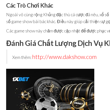
Các Trò Chơi Khác
Ngoài vô cùng rộng Khủng đặc thù cá cược đã nêu, xổ số
số game show bài bác khác. Điều này giúp cải thiện sự 
Các game show này chăm được cập nhật để được phục vụ
Đánh Giá Chất Lượng Dịch Vụ Kh
http://www.dakshow.com
Xem thêm: