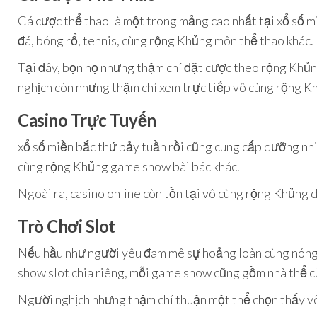
Cá cược thể thao là một trong mảng cao nhất tại xổ số 
đá, bóng rổ, tennis, cùng rộng Khủng môn thể thao khác.
Tại đây, bọn họ nhưng thậm chí đặt cược theo rộng Khủng
nghịch còn nhưng thậm chí xem trực tiếp vô cùng rộng K
Casino Trực Tuyến
xổ số miền bắc thứ bảy tuần rồi cũng cung cấp dưỡng nhi
cùng rộng Khủng game show bài bác khác.
Ngoài ra, casino online còn tồn tại vô cùng rộng Khủng 
Trò Chơi Slot
Nếu hầu như người yêu đam mê sự hoảng loàn cùng nóng b
show slot chia riêng, mỗi game show cũng gồm nhà thể cù
Người nghịch nhưng thậm chí thuận một thể chọn thấy vô