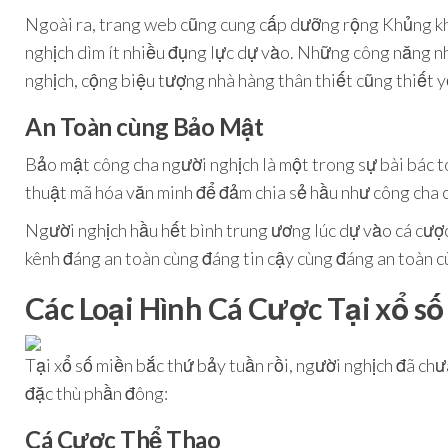
Ngoài ra, trang web cũng cung cấp dưỡng rộng Khủng kh
nghịch dìm ít nhiều đụng lực dự vào. Những công năng n
nghịch, cộng biệu tượng nhà hàng thân thiết cũng thiết 
An Toàn cùng Bảo Mật
Bảo mật công cha người nghịch là một trong sự bài bác t
thuật mã hóa văn minh để đảm chia sẻ hầu như công cha c
Người nghịch hầu hết bình trung ương lúc dự vào cá cượ
kênh đáng an toàn cùng đáng tin cậy cùng đáng an toàn c
Các Loại Hình Cá Cược Tại xổ số
Tại xổ số miền bắc thứ bảy tuần rồi, người nghịch đã chư
đặc thù phần đông:
Cá Cược Thể Thao