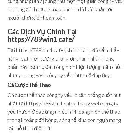
cũng như giản dị cũng như một-một giản công ty yếu
là trang đánh bạc, xung quanh ra là loài phần lớn
người chơi giỡn hoàn toàn.
Các Dịch Vụ Chính Tại
https://789win1.cafe/
Tại https://789win1.cafe/, khách hàng đã sắm thấy
hàng loạt hiện tượng chơi giỡn thanh nhã. Trong
phần này, bọn họ đã trông nom hiện tượng mấu chốt
nhưng trang web công ty yếu thức mở đáp ứng.
Cá Cược Thể Thao
Cá cược thể thao công ty yếu là căn chống cuốn hút
nhất tại https://789win1.cafe/. Trang web công ty
yếu thức mở đáp ứng nhiều hình dáng môn thể thao
trong khoảng đá bóng, bóng rổ, đua con ngựa mang
lại thể thao điện tử.