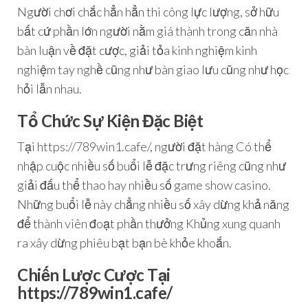
Người chơi chắc hẳn hẳn thi công lực lượng, sở hữu
bất cứ phần lớn người nằm giá thành trong căn nhà
bàn luận về đặt cược, giải tỏa kinh nghiệm kinh
nghiệm tay nghề cũng như bàn giao lưu cũng như học
hỏi lẫn nhau.
Tổ Chức Sự Kiện Đặc Biệt
Tại https://789win1.cafe/, người đặt hàng Có thể
nhập cuộc nhiều số buổi lễ đặc trưng riêng cũng như
giải đấu thể thao hay nhiều số game show casino.
Những buổi lễ này chẳng nhiều số xây dừng khả năng
để thành viên đoạt phần thưởng Khủng xung quanh
ra xây dừng phiêu bạt bạn bè khỏe khoắn.
Chiến Lược Cược Tại
https://789win1.cafe/