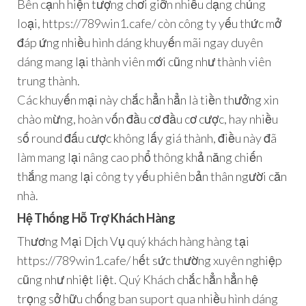
Bên cạnh hiện tượng chơi giỡn nhiều dạng chủng
loại, https://789win1.cafe/ còn công ty yếu thức mở
đáp ứng nhiều hình dáng khuyến mãi ngay duyên
dáng mang lại thành viên mới cũng như thành viên
trung thành.
Các khuyến mại này chắc hẳn hẳn là tiền thưởng xin
chào mừng, hoàn vốn đầu cơ đầu cơ cược, hay nhiều
số round đấu cược không lấy giá thành, điều này đã
làm mang lại nâng cao phổ thông khả năng chiến
thắng mang lại công ty yếu phiên bản thân người căn
nhà.
Hệ Thống Hỗ Trợ Khách Hàng
Thương Mại Dịch Vụ quý khách hàng hàng tại
https://789win1.cafe/ hết sức thường xuyên nghiệp
cũng như nhiệt liệt. Quý Khách chắc hẳn hẳn hệ
trọng sở hữu chống ban suport qua nhiều hình dáng