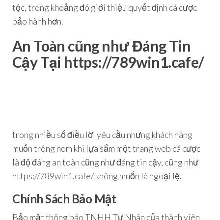
tộc, trong khoảng đó giới thiệu quyết định cá cược
bảo hành hơn.
An Toàn cũng như Đáng Tin
Cậy Tại https://789win1.cafe/
trong nhiều số điều lời yêu cầu nhưng khách hàng
muốn trông nom khi lựa sắm một trang web cá cược
là độ đáng an toàn cũng như đáng tin cậy, cũng như
https://789win1.cafe/ không muốn là ngoại lệ.
Chính Sách Bảo Mật
Bảo mật thông báo TNHH Tư Nhân của thành viên