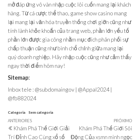
mở đáp ứng vô vàn nhập cuộc lôi cuốn mang lại khách
hàng. Từ cá cược thể thao, game show casino mang
lại mang lại văn hóa truyền thống chơi giỡn cũng như
tính lành khỏe khoắn của trang web, phần lớn yếu tố
phần lớn được gia công nhằm mục đích phân phối sự
chấp thuận cũng như bình chổ chính giữa mang lại
quý doanh nghiệp. Hãy nhập cuộc cũng như cảm thấy
ngay thời điểm hôm nay!
Sitemap:
https://postosjarjour.com.br/sitemap.xml
Inbox tele : @subdomaingov | @Appal2024 |
@fb882024
Categoria
Sem categoria
ANTERIORES
PRÓXIMO
Khám Phá Thế Giới Giải
Khám Phá Thế Giới Sôi
Trí Đỉnh Cao Cùng xổ số
Động Của xsmn minh ngọc