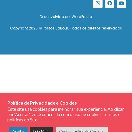
Desenvolvido por
WordPresta
Copyright 2026 © Postos Jarjour. Todos os direitos reservados
Política de Privacidade e Cookies
Este site usa cookies para melhorar sua experiência. Ao clicar
em "Aceitar" você concorda com o uso de cookies, termos e
políticas do Site
Aceitar
Leia Mais
Configurações de Cookies