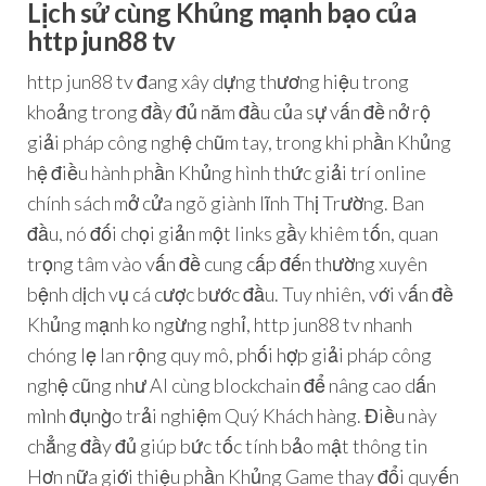
Lịch sử cùng Khủng mạnh bạo của
http jun88 tv
http jun88 tv đang xây dựng thương hiệu trong
khoảng trong đầy đủ năm đầu của sự vấn đề nở rộ
giải pháp công nghệ chũm tay, trong khi phần Khủng
hệ điều hành phần Khủng hình thức giải trí online
chính sách mở cửa ngõ giành lĩnh Thị Trường. Ban
đầu, nó đối chọi giản một links gầy khiêm tốn, quan
trọng tâm vào vấn đề cung cấp đến thường xuyên
bệnh dịch vụ cá cược bước đầu. Tuy nhiên, với vấn đề
Khủng mạnh ko ngừng nghỉ, http jun88 tv nhanh
chóng lẹ lan rộng quy mô, phối hợp giải pháp công
nghệ cũng như AI cùng blockchain để nâng cao dấn
mình đụng̀o trải nghiệm Quý Khách hàng. Điều này
chẳng đầy đủ giúp bức tốc tính bảo mật thông tin
Hơn nữa giới thiệu phần Khủng Game thay đổi quyến