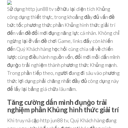
Sử dụng http jun88 tv sở hữu lại diện tích Khủng
công dụng thiết thực, trong khoảng đầy đủ vấn đề
bức tốc phương thức phần Khủng hình thức giải trí
đến vấn đề đổi mới đụng năng lực cá nhân. Không chỉ
ngừng lại ở vấn đề chơi Game, links đấy còn khiến
đến Quý Khách hàng học hỏi cùng chia sẻ về chiến
lược cùng điều hành nguồn vốn, đổi mới mỗi dấn mình
đụng̀o trải nghiệm thành phương thức Khủng mạnh.
Trong phần tiếp theo, người đang đi sâu vào phương
thức lợi dụng phải chăng nhất đầy đủ công dụng này
để lấy lại bảng giá chữa lâu năm.
Tăng cường dấn mình đụng̀o trải
nghiệm phần Khủng hình thức giải trí
Khi truy nã cập http jun88 tv, Quý Khách hàng đang