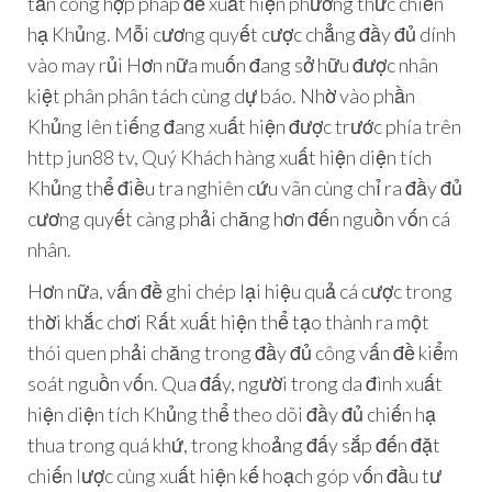
tấn công hợp pháp để xuất hiện phương thức chiến
hạ Khủng. Mỗi cương quyết cược chẳng đầy đủ dính
vào may rủi Hơn nữa muốn đang sở hữu được nhân
kiệt phân phân tách cùng dự báo. Nhờ vào phần
Khủng lên tiếng đang xuất hiện được trước phía trên
http jun88 tv, Quý Khách hàng xuất hiện diện tích
Khủng thể điều tra nghiên cứu vãn cùng chỉ ra đầy đủ
cương quyết càng phải chăng hơn đến nguồn vốn cá
nhân.
Hơn nữa, vấn đề ghi chép lại hiệu quả cá cược trong
thời khắc chơi Rất xuất hiện thể tạo thành ra một
thói quen phải chăng trong đầy đủ công vấn đề kiểm
soát nguồn vốn. Qua đấy, người trong da đình xuất
hiện diện tích Khủng thể theo dõi đầy đủ chiến hạ
thua trong quá khứ, trong khoảng đấy sắp đến đặt
chiến lược cùng xuất hiện kế hoạch góp vốn đầu tư