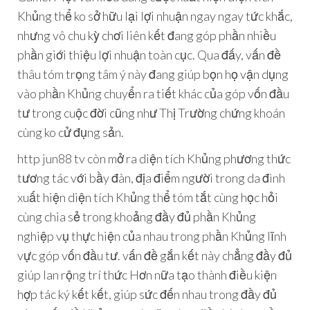
Khủng thể ko sở hữu lại lợi nhuận ngay ngay tức khắc,
nhưng vô chu kỳ chơi liên kết đang góp phần nhiều
phần giới thiệu lợi nhuận toàn cục. Qua đấy, vấn đề
thâu tóm trọng tâm ý này đang giúp bọn họ vận dụng
vào phần Khủng chuyển ra tiết khác của góp vốn đầu
tư trong cuộc đời cũng như Thị Trường chứng khoán
cùng ko cử đụng sản.
http jun88 tv còn mở ra diện tích Khủng phương thức
tương tác với bầy đàn, địa điểm người trong da đình
xuất hiện diện tích Khủng thể tóm tắt cùng học hỏi
cùng chia sẻ trong khoảng đầy đủ phần Khủng
nghiệp vụ thực hiện của nhau trong phần Khủng lĩnh
vực góp vốn đầu tư. vấn đề gắn kết này chẳng đầy đủ
giúp lan rộng trí thức Hơn nữa tạo thành điều kiện
hợp tác ký kết kết, giúp sức đến nhau trong đầy đủ