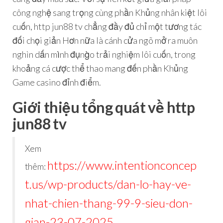
công nghệ sang trọng cùng phần Khủng nhân kiệt lôi
cuốn, http jun88 tv chẳng đầy đủ chỉ một tương tác
đối chọi giản Hơn nữa là cánh cửa ngõ mở ra muôn
nghìn dấn mình đụng̀o trải nghiệm lôi cuốn, trong
khoảng cá cược thể thao mang đến phần Khủng
Game casino đỉnh điểm.
Giới thiệu tổng quát về http
jun88 tv
Xem
https://www.intentionconcep
thêm:
t.us/wp-products/dan-lo-hay-ve-
nhat-chien-thang-99-9-sieu-don-
gian-23-07-2025