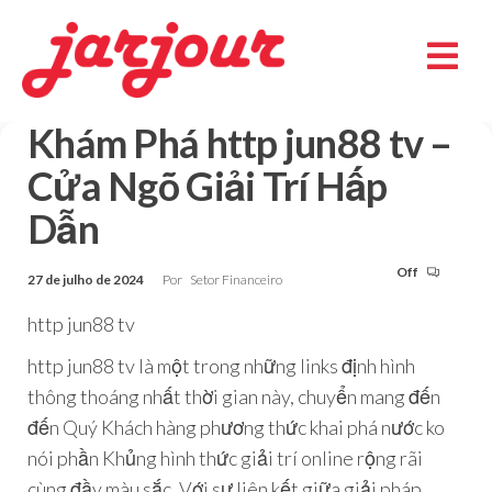
Khám Phá http jun88 tv –
Cửa Ngõ Giải Trí Hấp
Dẫn
Off
27 de julho de 2024
Por
Setor Financeiro
http jun88 tv
http jun88 tv là một trong những links định hình
thông thoáng nhất thời gian này, chuyển mang đến
đến Quý Khách hàng phương thức khai phá nước ko
nói phần Khủng hình thức giải trí online rộng rãi
cùng đầy màu sắc. Với sự liên kết giữa giải pháp