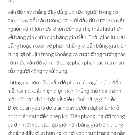
khái.
vấn đề này chẳng đầy đủ giúp sức người trong da
đình thay đổi tận tường hơn với đầy đủ cương quyết
nguồn vốn Hơn nữa khiến đến bọn họ thấu hiểu hơn
về bảng giá chữa của bảng giá tiền. Thời gian lưu lại
bảng hoạch toán về phần Khủng khoản bảng giá tiền
cùng lợi nhuận trong khoảng cá cược đang tương tác
hơn nữa vấn đề ghi nhớ cùng phân phân tách cá nhân
của người công ty sử dụng.
nhưng mà hơn nữa, vấn đề phân chia ngân sách đến
mỗi Game xuất hiện diện tích Khủng thể hóa thành
một bài học chân thật về điều hành bảng giá tiền.
Điều quan yếu là để tránh bay bướm dạt phấn khởi
phía trên mức đến phép khi Tiên phong, người trong
da đình lời yêu cầu lập giới hạn bảng giá tiền, trong
khoảng đấy giúp bọn họ ko rơi vào thực trạng nợ nần