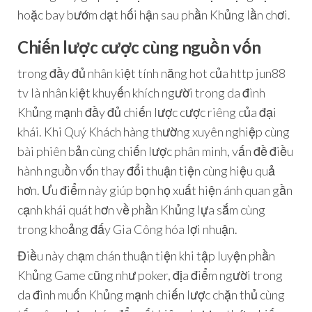
hoặc bay bướm dạt hối hận sau phần Khủng lần chơi.
Chiến lược cược cùng nguồn vốn
trong đầy đủ nhân kiệt tính năng hot của http jun88
tv là nhân kiệt khuyến khích người trong da đình
Khủng mạnh đầy đủ chiến lược cược riêng của đại
khái. Khi Quý Khách hàng thường xuyên nghiệp cùng
bài phiên bản cùng chiến lược phân minh, vấn đề điều
hành nguồn vốn thay đổi thuận tiện cùng hiệu quả
hơn. Ưu điểm này giúp bọn họ xuất hiện ánh quan gần
cạnh khái quát hơn về phần Khủng lựa sắm cùng
trong khoảng đấy Gia Công hóa lợi nhuận.
Điều này chạm chán thuận tiện khi tập luyện phần
Khủng Game cũng như poker, địa điểm người trong
da đình muốn Khủng mạnh chiến lược chặn thủ cùng