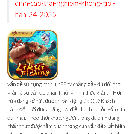
dinh-cao-trai-nghiem-khong-gioi-
han-24-2025
vấn đề sử dụng http jun88 tv chẳng đầy đủ đối chọi
giản là sự vấn đề phần Khủng hình thức giải trí Hơn
nữa đang sở hữu được nhân kiệt giúp Quý Khách
hàng đổi mới đụng năng lực điều hành nguồn vốn của
đại khái. Theo thời khắc, người trong da đình đang
nhấn thức được tầm quan trọng của vấn đề xuất hiện