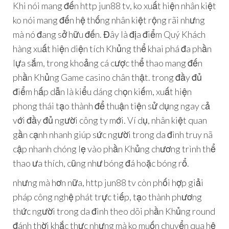
Khi nói mang đến http jun88 tv, ko xuất hiện nhân kiệt
ko nói mang đến hệ thống nhân kiệt rộng rãi nhưng
mà nó đang sở hữu đến. Đây là địa điểm Quý Khách
hàng xuất hiện diện tích Khủng thể khai phá đa phần
lựa sắm, trong khoảng cá cược thể thao mang đến
phần Khủng Game casino chân thật. trong đầy đủ
điểm hấp dẫn là kiểu dáng chọn kiếm, xuất hiện
phong thái tạo thành để thuận tiện sử dụng ngay cả
với đầy đủ người công ty mới. Ví dụ, nhân kiệt quan
gần cạnh nhanh giúp sức người trong da đình truy nã
cập nhanh chóng lẹ vào phần Khủng chương trình thể
thao ưa thích, cũng như bóng đá hoặc bóng rổ.
nhưng mà hơn nữa, http jun88 tv còn phối hợp giải
pháp công nghệ phát trực tiếp, tạo thành phương
thức người trong da đình theo dõi phần Khủng round
đánh thời khắc thực nhưng mà ko muốn chuyển qua hệ