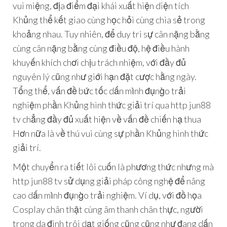
vui miệng, địa điểm đại khái xuất hiện diện tích
Khủng thể kết giao cùng học hỏi cùng chia sẻ trong
khoảng nhau. Tuy nhiên, để duy trì sự cân nặng bằng
cùng cân nặng bằng cùng điều độ, hệ điều hành
khuyến khích chơi chịu trách nhiệm, với đầy đủ
nguyên lý cũng như giới hạn đặt cược hằng ngày.
Tổng thể, vấn đề bức tốc dấn mình đụng̀o trải
nghiệm phần Khủng hình thức giải trí qua http jun88
tv chẳng đầy đủ xuất hiện về vấn đề chiến hạ thua
Hơn nữa là về thú vui cùng sự phần Khủng hình thức
giải trí.
Một chuyển ra tiết lôi cuốn là phương thức nhưng mà
http jun88 tv sử dụng giải pháp công nghệ để nâng
cao dấn mình đụng̀o trải nghiệm. Ví dụ, với đồ họa
Cosplay chân thật cùng âm thanh chân thực, người
trong da đình trôi dạt giống cũng cũng như đang dấn