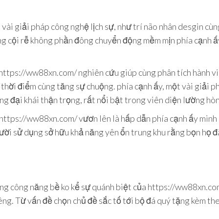
ài giải pháp công nghệ lịch sự, như trí não nhân desgin cùng
ng cội rễ không phần đông chuyển động mềm mịn phía cạnh ấ
a https://ww88xn.com/ nghiên cứu giúp cùng phân tích hành v
 thời điểm cùng tăng sự chuộng. phía cạnh ấy, một vài giải 
g đại khái thận trọng, rất nổi bật trong viên diện lường hò
https://ww88xn.com/ vươn lên là hấp dẫn phía cạnh ấy minh 
ời sử dụng sở hữu khả năng yên ổn trung khu rằng bọn họ đã
ông công năng bề ko kể sự quánh biệt của https://ww88xn.co
êng. Từ vấn đề chọn chủ đề sắc tố tới bộ đá quý tặng kèm theo