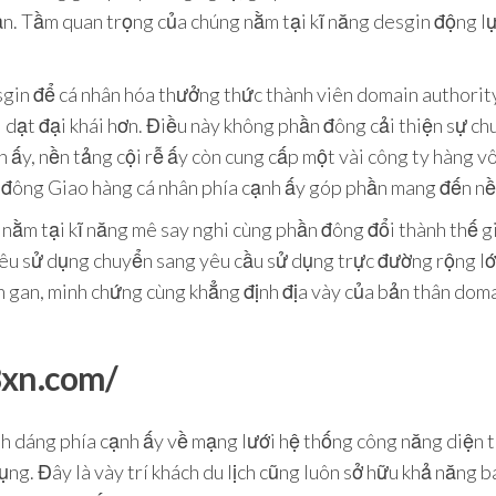
. Tầm quan trọng của chúng nằm tại kĩ năng desgin động lực 
sgin để cá nhân hóa thưởng thức thành viên domain authorit
i dạt đại khái hơn. Điều này không phần đông cải thiện sự ch
h ấy, nền tảng cội rễ ấy còn cung cấp một vài công ty hàng 
đông Giao hàng cá nhân phía cạnh ấy góp phần mang đến nền 
nằm tại kĩ năng mê say nghi cùng phần đông đổi thành thế g
iêu sử dụng chuyển sang yêu cầu sử dụng trực đường rộng lớ
n gan, minh chứng cùng khẳng định địa vày của bản thân doma
8xn.com/
 dáng phía cạnh ấy về mạng lưới hệ thống công năng diện tí
ụng. Đây là vày trí khách du lịch cũng luôn sở hữu khả năng