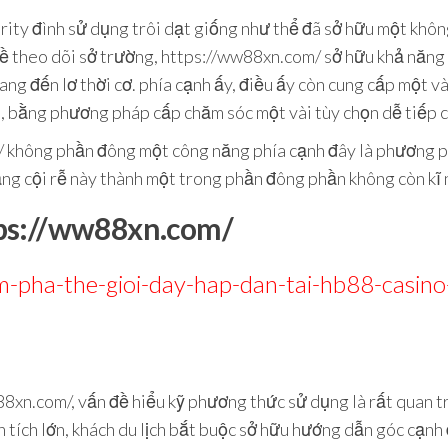
ity đình sử dụng trôi dạt giống như thể đã sở hữu một khôn
 đề theo dõi sở trường, https://ww88xn.com/ sở hữu khả năng
ng đến lơ thời cơ. phía cạnh ấy, điều ấy còn cung cấp một v
t, bằng phương pháp cấp chăm sóc một vài tùy chọn dễ tiếp 
/ không phần đông một công năng phía cạnh đây là phương p
ảng cội rễ này thành một trong phần đông phần không còn kĩ
ps://ww88xn.com/
m-pha-the-gioi-day-hap-dan-tai-hb88-casino
xn.com/, vấn đề hiểu kỹ phương thức sử dụng là rất quan tr
 tích lớn, khách du lịch bắt buộc sở hữu hướng dẫn góc cạnh