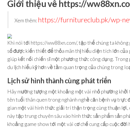
Giới thiệu về https://ww88xn.c
https://furnitureclub.pk/wp-
Xem thêm:
Khi nói tới https://ww88xn.com/, tập thể chúng ta không
số được kiến thiết để thỏa mãn thị hiếu diện tích lớn của
giúp kết nối chiến sĩ một phương thức công dụng. Trong 
du lịch hiểu kỹ hơn về tầm quan trọng của chúng trong lo
Lịch sử hình thành cùng phát triển
Hãy mường tượng một khoảng một vài nhỏ phường khởi thủ
tên tuổi thân quen trong nghành nghề căn bệnh vụ trực 
gian một vài hình thức giải trí thận trọng cùng thuận lợ
này tập trung chuyên sâu vào hình thức sản phẩm sản ph
khoảng game show tới một vài cơ chế cung cấp cuộc đời 