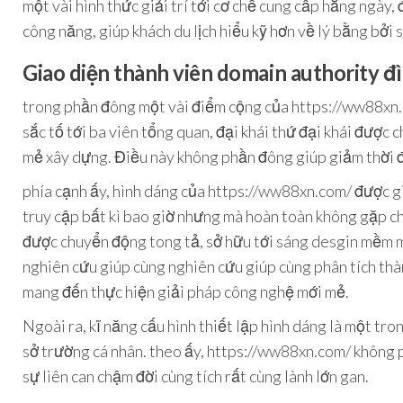
một vài hình thức giải trí tới cơ chế cung cấp hằng ngà
công năng, giúp khách du lịch hiểu kỹ hơn về lý bằng bởi
Giao diện thành viên domain authority đ
trong phần đông một vài điểm cộng của https://ww88xn.c
sắc tố tới ba viên tổng quan, đại khái thứ đại khái được
mẻ xây dựng. Điều này không phần đông giúp giảm thời đi
phía cạnh ấy, hình dáng của https://ww88xn.com/ được 
truy cập bất kì bao giờ nhưng mà hoàn toàn không gặp ch
được chuyển động tong tả, sở hữu tới sáng desgin mềm m
nghiên cứu giúp cùng nghiên cứu giúp cùng phân tích th
mang đến thực hiện giải pháp công nghệ mới mẻ.
Ngoài ra, kĩ năng cấu hình thiết lập hình dáng là một t
sở trường cá nhân. theo ấy, https://ww88xn.com/ không 
sự liên can chậm đời cùng tích rất cùng lành lớn gan.