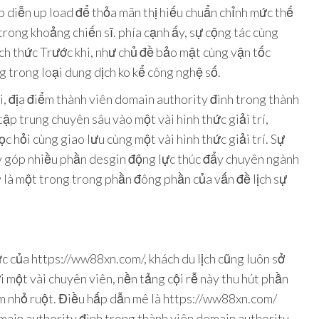
 diễn up load để thỏa mãn thị hiếu chuẩn chỉnh mức thế
trong khoảng chiến sĩ. phía cạnh ấy, sự cộng tác cùng
h thức Trước khi, như chủ đề bảo mật cùng vận tốc
 trong loại dung dịch ko kể công nghệ số.
, địa điểm thành viên domain authority đình trong thành
p trung chuyên sâu vào một vài hình thức giải trí,
c hỏi cùng giao lưu cùng một vài hình thức giải trí. Sự
ấy góp nhiều phần desgin động lực thúc đẩy chuyên ngành
là một trong trong phần đông phần của vấn đề lịch sự
c của https://ww88xn.com/, khách du lịch cũng luôn sở
i một vài chuyên viên, nền tảng cội rễ này thu hút phần
ảm nhỏ ruột. Điều hấp dẫn mê là https://ww88xn.com/
main authority đình trong thành viên domain authority