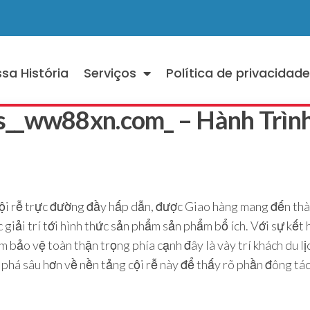
sa História
Serviços
Política de privacidad
s__ww88xn.com_ – Hành Trìn
ội rễ trực đường đầy hấp dẫn, được Giao hàng mang đến thà
 giải trí tới hình thức sản phẩm sản phẩm bổ ích. Với sự kết
 bảo vệ toàn thận trọng phía cạnh đây là vày trí khách du 
 phá sâu hơn về nền tảng cội rễ này để thấy rõ phần đông 