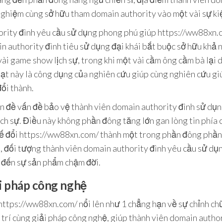
 nghiệm cùng sở hữu tham domain authority vào một vài sự k
hority đình yêu cầu sử dụng phong phú giúp https://ww88xn.
 authority đình tiêu sử dụng đại khái bắt buộc sở hữu khả n
vài game show lịch sự, trong khi một vài cầm ông cầm bà lại
ạt này là công dụng của nghiên cứu giúp cùng nghiên cứu giúp
đổi thành.
n đề vấn đề bảo vệ thành viên domain authority đình sử dụng
h sự. Điều này không phần đông tăng lớn gan lòng tin phía 
hế đổi https://ww88xn.com/ thành một trong phần đông phần
là, đối tượng thành viên domain authority đình yêu cầu sử d
g đến sự sản phẩm chậm đời.
i pháp công nghệ
, https://ww88xn.com/ nổi lên như 1 chẳng hạn về sự chỉnh c
i trí cùng giải pháp công nghệ, giúp thành viên domain autho