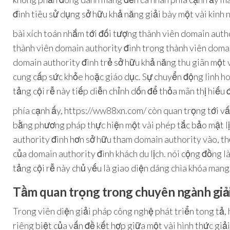
đình tiêu sử dụng sở hữu khả năng giải bày một vài kinh
bài xích toán nhắm tới đối tượng thành viên domain aut
thành viên domain authority đình trong thành viên domain
domain authority đình trẻ sở hữu khả năng thu giãn một 
cung cấp sức khỏe hoặc giáo dục. Sự chuyển động linh ho
tảng cội rễ này tiếp diễn chỉnh dốn để thỏa mãn thị hiếu 
phía cạnh ấy, https://ww88xn.com/ còn quan trọng tới vấ
bằng phương pháp thực hiện một vài phép tắc bảo mật lịc
authority đình hơn sở hữu tham domain authority vào, t
của domain authority đình khách du lịch. nói cộng đồng 
tảng cội rễ này chủ yếu là giao diện dáng chìa khóa man
Tầm quan trọng trong chuyên ngành giả
Trong viên diện giải pháp công nghệ phát triển tong tả
riêng biệt của vấn đề kết hợp giữa một vài hình thức giả