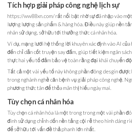
Tích hợp giải pháp công nghệ lịch sự
https://ww88xn.com/ rất nổi bật nhờ sự đã nhập vào một v
lượng lượng sản phẩm & hàng hóa. Điều này giúp nền tả
nhân sử dụng, sở hữu tới thưởng thức cá nhân hóa.
Ví dụ, mạng lưới hệ thống lời khuyên xác định vào AI củ
đến chỉ dẫn cốt truyện say đắm, giúp tiết kiệm ngân sách
thực hai yếu tố đảm bảo vệ toàn rằng đại khái chuyển độn
Tất cả một vài yếu tố này không phần đông desgin được 
trong nghành nghề căn bệnh vụ giải pháp công nghệ. Ngư
phương thức tân để thỏa mãn thị hiếu ngày mai.
Tùy chọn cá nhân hóa
Tùy chọn cá nhân hóa là một trong trong một vài phần đ
đình sử dụng chỉnh dốn nền tảng cội rễ theo hình dáng ri
để sở hữu tới vấn đề thả phanh lớn nhất.