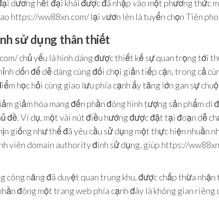
y, đại dương hết đại khái được đã nhập vào một phương thức 
 sao https://ww88xn.com/ lại vươn lên là tuyển chọn Tiên pho
ình sử dụng thân thiết
om/ chủ yếu là hình dáng được thiết kế sự quan trọng tới t
 chỉnh dốn để dễ dàng cùng đối chọi giản tiếp cận, trong cả 
ểm học hỏi cùng giao lưu phía cạnh ấy tăng lớn gan sự chuộ
giảm giảm hóa mang đến phần đông hình tượng sản phẩm di độ
ủ đề. Ví dụ, một vài nút điều hướng được đặt tại đoạn dễ c
ịn giống như thể đã yêu cầu sử dụng một thực hiện nhuần nh
ành viên domain authority đình sử dụng, giúp https://ww88x
rong công năng đã duyệt quan trung khu, được chấp thừa nhận
phần đông một trang web phía cạnh đây là không gian riêng 