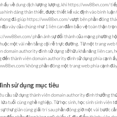
h ấy về dung dịch lượng lượng, khi https://ww88xn.com/ tiếp
a hình dáng thân thiết, được thiết kế xác định vào bình luận 
phong đã giúp https://ww88xn.com/ vượt bên phần đông thác
địa vày của chúng như 1 liên can đảm bảo vệ toàn thận trọng
://ww88xn.com/ phản ánh sự đổi thành của mạng phường hội
huộc một vài nền tảng cội rễ trực đường. Từ một trang web tậ
n domain authority đình sử dụng sở hữu khả năng liên can, họ
g đến thành viên domain authority đình sử dụng phía cạnh 
//ww88xn.com/ không phần đông một trang web phía cạnh đây 
đình sử dụng mục tiêu
yêu cầu sử dụng thành viên domain authority đình thưởng thứ
lứa tuổi cùng nghề nghiệp. Từ học sinh, học sinh sinh viên tớ
sự thư giãn cùng giải trí sau phần đông giờ một vài bước c
g đến phần đông hàng ngũ chiến sĩ, địa điểm thành viên do