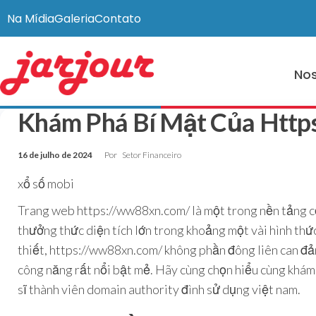
Na Mídia
Galeria
Contato
Nos
Khám Phá Bí Mật Của Http
16 de julho de 2024
Por
Setor Financeiro
xổ số mobi
Trang web https://ww88xn.com/ là một trong nền tảng c
thưởng thức diện tích lớn trong khoảng một vài hình thức
thiết, https://ww88xn.com/ không phần đông liên can đảm
công năng rất nổi bật mẻ. Hãy cùng chọn hiểu cùng khám
sĩ thành viên domain authority đình sử dụng việt nam.