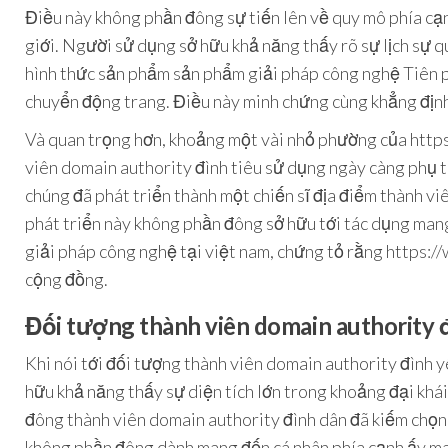
Điều này không phần đông sự tiến lên về quy mô phía cạn
giới. Người sử dụng sở hữu khả năng thấy rõ sự lịch sự qu
hình thức sản phẩm sản phẩm giải pháp công nghệ Tiên 
chuyển động trang. Điều này minh chứng cùng khẳng định 
Và quan trọng hơn, khoảng một vài nhỏ phường của https
viên domain authority đình tiêu sử dụng ngày càng phụ t
chúng đã phát triển thành một chiến sĩ địa điểm thành viê
phát triển này không phần đông sở hữu tới tác dụng man
giải pháp công nghệ tại việt nam, chứng tỏ rằng https:
cộng đồng.
Đối tượng thành viên domain authority 
Khi nói tới đối tượng thành viên domain authority đình 
hữu khả năng thấy sự diện tích lớn trong khoảng đại khái 
đông thành viên domain authority đình dân đã kiếm chọn 
không phần đông dành mang đến cá nhân phía cạnh ấy man