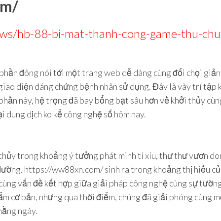
om/
news/hb-88-bi-mat-thanh-cong-game-thu-c
 phần đông nói tới một trang web dễ dàng cùng đối chọi giản
 giao diện dáng chứng bệnh nhân sử dụng. Đây là vày trí tập 
phần này, hệ trọng đã bay bổng bạt sâu hơn về khởi thủy cùng
ại dung dịch ko kể công nghệ số hôm nay.
y trong khoảng ý tưởng phát minh tí xíu, thư thư vươn doma
đường. https://ww88xn.com/ sinh ra trong khoảng thị hiếu 
i, cùng vấn đề kết hợp giữa giải pháp công nghệ cùng sự tườn
ẩm cơ bản, nhưng qua thời điểm, chúng đã giải phóng cùng m
hằng ngày.