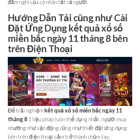
đắm nghi của cá nhân tất cả người.
Hướng Dẫn Tải cũng như Cài
Đặt Ứng Dụng kết quả xổ số
miền bắc ngày 11 tháng 8 bên
trên Điện Thoại
Để trải nghiệm
kết quả xổ số miền bắc ngày 11
tháng 8
1 liệu pháp luôn thể dụng nhất, người mua
nhường như vận động cũng như thiết đặt ứng dụng
bên trên điện thoại cảm trở thành chũm tay.