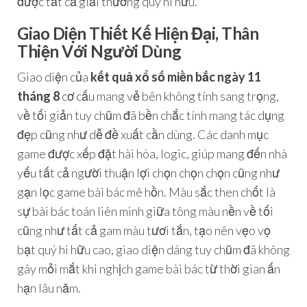
được tất cả giải thưởng quý hi hữu.
Giao Diện Thiết Kế Hiện Đại, Thân
Thiện Với Người Dùng
Giao diện của
kết quả xổ số miền bắc ngày 11
tháng 8
cơ cấu mang vẻ bên không tính sang trọng,
về tối giản tuy chũm đã bền chắc tính mang tác dụng
đẹp cũng như dễ đề xuất cần dùng. Các danh mục
game được xếp đặt hài hòa, logic, giúp mang đến nhà
yếu tất cả người thuận lợi chọn chọn chọn cũng như
gạn lọc game bài bác mê hồn. Màu sắc then chốt là
sự bài bác toán liên minh giữa tông màu nền về tối
cũng như tất cả gam màu tươi tắn, tạo nên vẹo vọ
bạt quý hi hữu cao, giao diện dáng tuy chũm đã không
gây mỏi mắt khi nghịch game bài bác từ thời gian ấn
hạn lâu năm.