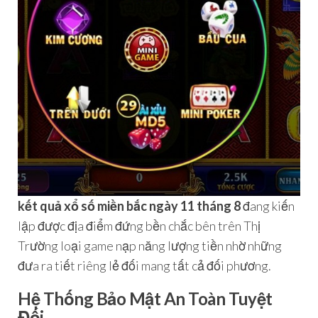
kết quả xổ số miền bắc ngày 11 tháng 8
đang kiến
lập được địa điểm đứng bền chắc bên trên Thị
Trường loại game nạp năng lượng tiền nhờ những
đưa ra tiết riêng lẻ đối mang tất cả đối phương.
Hệ Thống Bảo Mật An Toàn Tuyệt
Đối