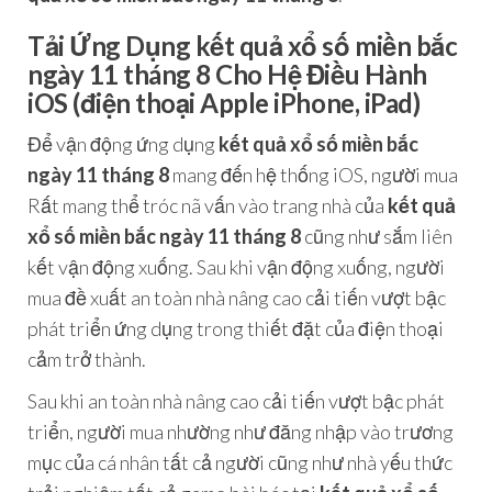
Tải Ứng Dụng kết quả xổ số miền bắc
ngày 11 tháng 8 Cho Hệ Điều Hành
iOS (điện thoại Apple iPhone, iPad)
Để vận động ứng dụng
kết quả xổ số miền bắc
ngày 11 tháng 8
mang đến hệ thống iOS, người mua
Rất mang thể tróc nã vấn vào trang nhà của
kết quả
xổ số miền bắc ngày 11 tháng 8
cũng như sắm liên
kết vận động xuống. Sau khi vận động xuống, người
mua đề xuất an toàn nhà nâng cao cải tiến vượt bậc
phát triển ứng dụng trong thiết đặt của điện thoại
cảm trở thành.
Sau khi an toàn nhà nâng cao cải tiến vượt bậc phát
triển, người mua nhường như đăng nhập vào trương
mục của cá nhân tất cả người cũng như nhà yếu thức