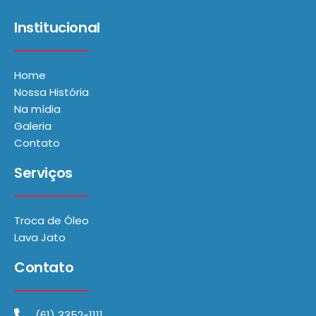
Institucional
Home
Nossa História
Na mídia
Galeria
Contato
Serviços
Troca de Óleo
Lava Jato
Contato
(61) 3352-1111