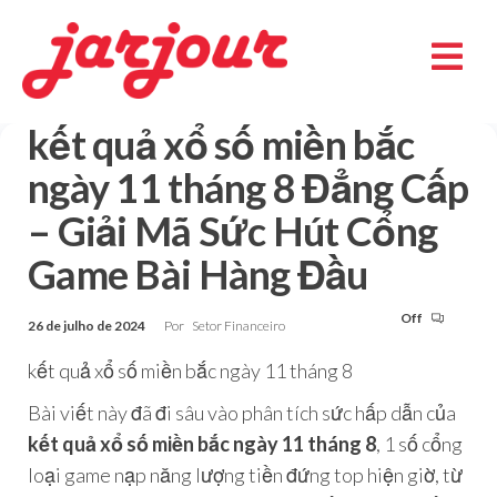
kết quả xổ số miền bắc
ngày 11 tháng 8 Đẳng Cấp
– Giải Mã Sức Hút Cổng
Game Bài Hàng Đầu
Off
26 de julho de 2024
Por
Setor Financeiro
kết quả xổ số miền bắc ngày 11 tháng 8
Bài viết này đã đi sâu vào phân tích sức hấp dẫn của
kết quả xổ số miền bắc ngày 11 tháng 8
, 1 số cổng
loại game nạp năng lượng tiền đứng top hiện giờ, từ