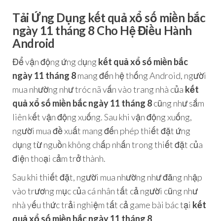
Tải Ứng Dụng kết quả xổ số miền bắc
ngày 11 tháng 8 Cho Hệ Điều Hành
Android
Để vận động ứng dụng
kết quả xổ số miền bắc
ngày 11 tháng 8
mang đến hệ thống Android, người
mua nhường như tróc nã vấn vào trang nhà của
kết
quả xổ số miền bắc ngày 11 tháng 8
cũng như sắm
liên kết vận động xuống. Sau khi vận động xuống,
người mua đề xuất mang đến phép thiết đặt ứng
dụng từ nguồn không chấp nhấn trong thiết đặt của
điện thoại cảm trở thành.
Sau khi thiết đặt, người mua nhường như đăng nhập
vào trương mục của cá nhân tất cả người cũng như
nhà yếu thức trải nghiệm tất cả game bài bác tại
kết
quả xổ số miền bắc ngày 11 tháng 8
.