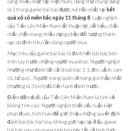
càng nhiều nhất tại Việt Nam, cũng như chúng cũng
là 1 trong game bài bác được mê hồn nhất tại
kết
quả xổ số miền bắc ngày 11 tháng 8
. Luật nghịch
của Tiến Lên Miền Nam rất thuận lợi, dễ hiểu, chắc
chắc chắn mang nhiều dạng phần đối tượng thành
cục da đình tiêu cần dùng người mua.
Mục tiêu của game bài bác là đánh hết bài bác bên
trên tay trước những người mua khác. Người nghịch
nhường như đánh tất cả lá bài bác 1-1, đôi, sảnh, sám
cô, tứ quý… Người mang quân cờ mang giá thấp nhất
(thường là 3 bích) đã tiến hành đánh trước.
Điểm đắm đuối của Tiến Lên Miền Nam là tính vẻ
không tính cao. Người nghịch thiết yếu tuấn kiệt
phán đoán, tính toán để giới thiệu những quyết định
đánh bài bác hài hòa. không giới hạn lại ở ấy, game
bài bác này còn mang tính hóa học tất cả hình thức