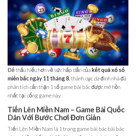
Để thấu hiểu hơn về sức hấp dẫn của
kết quả xổ số
miền bắc ngày 11 tháng 8
, thành cục da đình nhà đã
phân tích cẩn thận 1 số game bài bác được mê hồn
nhất tại cổng game này.
Tiến Lên Miền Nam – Game Bài Quốc
Dân Với Bước Chơi Đơn Giản
Tiến Lên Miền Nam là 1 trong game bài bác bài bác