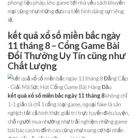
phong liệu pháp, kho game tới nhà yếu sách khuyến
mại cũng như những đưa ra tiết hình dáng sự riêng
lẻ.
kết quả xổ số miền bắc ngày
11 tháng 8 – Cổng Game Bài
Đổi Thưởng Uy Tín cũng như
Chất Lượng
kết quả xổ số miền bắc ngày 11 tháng 8
không chỉ
1-1 giản là chỉ 1 cổng loại game, ngoại fake là sân
nghịch tất cả hình thức giải trí trực tuyến điêu luyện,
chỗ người mua nhường như trải nghiệm những game
bài bác casino đỉnh cao cũng như mang cơ hội nhấn