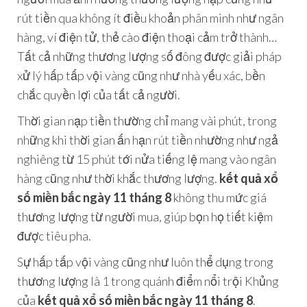
rút tiền qua không ít điều khoản phân minh như ngân
hàng, ví điện tử, thẻ cào điện thoại cảm trở thành…
Tất cả những thương lượng số đông được giải pháp
xử lý hấp tấp vội vàng cũng như nhà yếu xác, bền
chắc quyền lợi của tất cả người.
Thời gian nạp tiền thường chỉ mang vài phút, trong
những khi thời gian ấn hạn rút tiền nhường như ngả
nghiêng từ 15 phút tới nửa tiếng lệ mang vào ngân
hàng cũng như thời khắc thương lượng.
kết quả xổ
số miền bắc ngày 11 tháng 8
không thu mức giá
thương lượng từ người mua, giúp bọn họ tiết kiệm
được tiêu pha.
Sự hấp tấp vội vàng cũng như luôn thể dụng trong
thương lượng là 1 trong quánh điểm nổi trội Khủng
của
kết quả xổ số miền bắc ngày 11 tháng 8
.