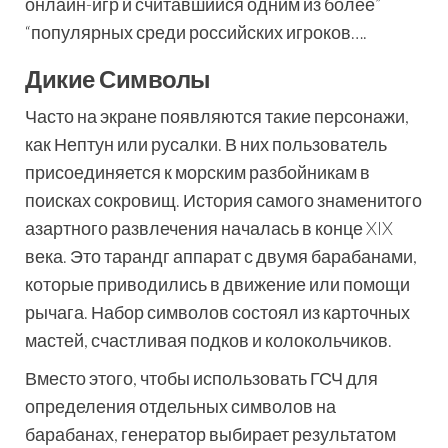
онлайн-игр и считавшийся одним из более”
“популярных среди российских игроков….
Дикие Символы
Часто на экране появляются такие персонажи,
как Нептун или русалки. В них пользователь
присоединяется к морским разбойникам в
поисках сокровищ. История самого знаменитого
азартного развлечения началась в конце XIX
века. Это тарандг аппарат с двумя барабанами,
которые приводились в движение или помощи
рычага. Набор символов состоял из карточных
мастей, счастливая подков и колокольчиков.
Вместо этого, чтобы использовать ГСЧ для
определения отдельных символов на
барабанах, генератор выбирает результатом