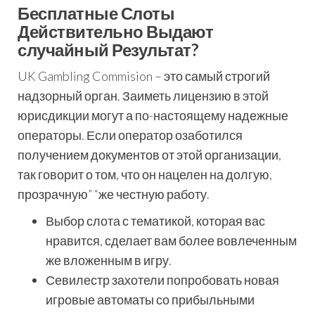
Бесплатные Слоты
Действительно Выдают
случайный Результат?
UK Gambling Commision – это самый строгий
надзорный орган. Заиметь лицензию в этой
юрисдикции могут а по-настоящему надежные
операторы. Если оператор озаботился
получением документов от этой организации,
так говорит о том, что он нацелен на долгую,
прозрачную” “же честную работу.
Выбор слота с тематикой, которая вас
нравится, сделает вам более вовлеченным
же вложенным в игру.
Севилестр захотели попробовать новая
игровые автоматы со прибыльными