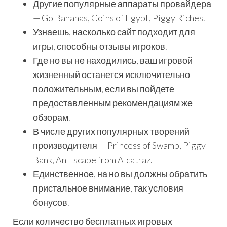
Другие популярные аппараты провайдера
— Go Bananas, Coins of Egypt, Piggy Riches.
Узнаешь, насколько сайт подходит для
игры, способны отзывы игроков.
Где но вы не находились, ваш игровой
жизненный останется исключительно
положительным, если вы пойдете
предоставленным рекомендациям же
обзорам.
В числе других популярных творений
производителя — Princess of Swamp, Piggy
Bank, An Escape from Alcatraz.
Единственное, на но вы должны обратить
пристальное внимание, так условия
бонусов.
Если количество бесплатных игровых