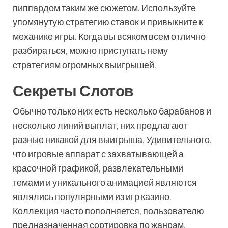
пиппардом таким же сюжетом. Используйте
упомянутую стратегию ставок и привыкните к
механике игры. Когда вы всяком всем отлично
разбираться, можно приступать нему
стратегиям огромных выигрышей.
Секреты Слотов
Обычно только них есть несколько барабанов и
несколько линий выплат, них предлагают
разные никакой для выигрыша. Удивительного,
что игровые аппарат с захватывающей а
красочной графикой, развлекательными
темами и уникального анимацией являются
являлись популярными из игр казино.
Коллекция часто пополняется, пользователю
предназначенная сортировка по жанрам,