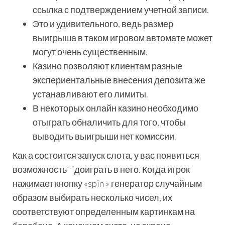
ссылка с подтверждением учетной записи.
Это и удивительного, ведь размер
выигрыша в таком игровом автомате может
могут очень существенным.
Казино позволяют клиентам разные
экспериентальные внесения депозита же
устанавливают его лимиты.
В некоторых онлайн казино необходимо
отыграть обналичить для того, чтобы
выводить выигрыши нет комиссии.
Как а состоится запуск слота, у вас появиться
возможность” “доиграть в него. Когда игрок
нажимает кнопку «spin » генератор случайным
образом выбирать несколько чисел, их
соответствуют определенным картинкам на