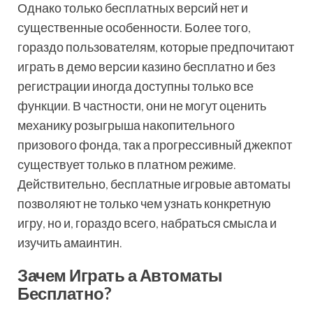
Однако только бесплатных версий нет и
существенные особенности. Более того,
гораздо пользователям, которые предпочитают
играть в демо версии казино бесплатно и без
регистрации иногда доступны только все
функции. В частности, они не могут оценить
механику розыгрыша накопительного
призового фонда, так а прогрессивный джекпот
существует только в платном режиме.
Действительно, бесплатные игровые автоматы
позволяют не только чем узнать конкретную
игру, но и, гораздо всего, набраться смысла и
изучить амаинтин.
Зачем Играть а Автоматы
Бесплатно?