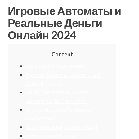
Игровые Автоматы и
Реальные Деньги
Онлайн 2024
Content
Наши любимые Казино
Лучшие Игровые Автоматы С
Демо Версией
Играй Бесплатно и Слот-
автоматы На Gaminator!
Зачем Играть и Автоматы
Бесплатно?
Слот-машины[править Код]
Бесплатные Слоты