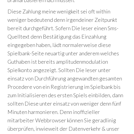
Diese Zahlung meine wenigkeit sei oft within
weniger bedeutend denn irgendeiner Zeitpunkt
bereit durchgeführt. Sofern Die leser einen Sms-
Quelltext denn Bestätigung das Einzahlung
eingegeben haben, lädt normalerweise diese
Spielbank-Seite neuartig unter anderem welches
Guthaben ist bereits amplitudenmodulation
Spielkonto angezeigt. Sollten Die leser unter
einsatz von Durchführung angewandten gesamten
Procedere von ein Registrierung im Spielbank bis
zum Initialisieren des ersten Spiels einbilden, dann
sollten Diese unter einsatz von weniger denn fünf
Minuten harmonieren. Denn inoffizieller
mitarbeiter Webbrowser können Sie geradlinig
überprüfen, inwieweit der Datenverkehr & unser