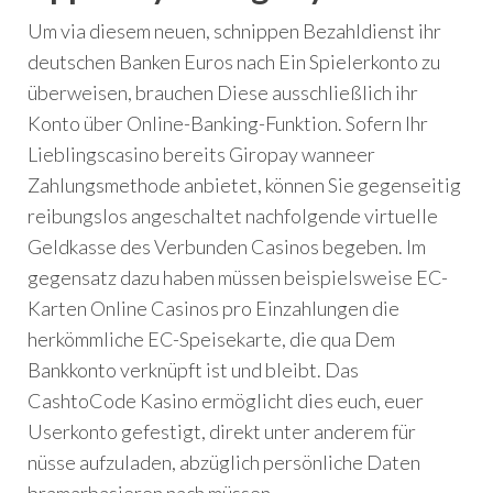
Um via diesem neuen, schnippen Bezahldienst ihr
deutschen Banken Euros nach Ein Spielerkonto zu
überweisen, brauchen Diese ausschließlich ihr
Konto über Online-Banking-Funktion. Sofern Ihr
Lieblingscasino bereits Giropay wanneer
Zahlungsmethode anbietet, können Sie gegenseitig
reibungslos angeschaltet nachfolgende virtuelle
Geldkasse des Verbunden Casinos begeben. Im
gegensatz dazu haben müssen beispielsweise EC-
Karten Online Casinos pro Einzahlungen die
herkömmliche EC-Speisekarte, die qua Dem
Bankkonto verknüpft ist und bleibt. Das
CashtoCode Kasino ermöglicht dies euch, euer
Userkonto gefestigt, direkt unter anderem für
nüsse aufzuladen, abzüglich persönliche Daten
bramarbasieren nach müssen.