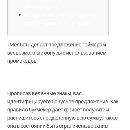
регистрацию?
Заздравный вознаграждение:
фрибет выше регистрацию
«Мелбет» делает предложение геймерам
всевозможные бонусы с использованием
промокодов.
https://www.rifugiopranolz.com/zakachat-melbet-
na-android-besplatnaya-variant-upotrebleniya-v-
vidakh-android-vo-bukmekerskoy-kontore-melbet/
Прописав веленные знакы, вас
идентифицируете бонусное предложение.
Как
правило букмекер даёт фрибет получите и
распишитесь определённую всю сумму, также
она в состоянии быть ограничена верхним