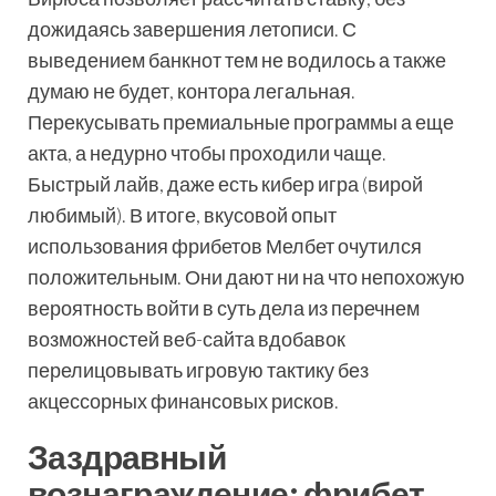
дожидаясь завершения летописи. С
выведением банкнот тем не водилось а также
думаю не будет, контора легальная.
Перекусывать премиальные программы а еще
акта, а недурно чтобы проходили чаще.
Быстрый лайв, даже есть кибер игра (вирой
любимый). В итоге, вкусовой опыт
использования фрибетов Мелбет очутился
положительным. Они дают ни на что непохожую
вероятность войти в суть дела из перечнем
возможностей веб-сайта вдобавок
перелицовывать игровую тактику без
акцессорных финансовых рисков.
Заздравный
вознаграждение: фрибет