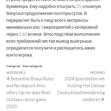
букмекера. Ему надобно отыграть 25-сложную
бонуса в продолжение полтора суток. В
перерасчет быть к лицу всего экспрессы
минимально изо 3 мероприятий с котировкой
через 1.60 всякое. Впоследствии выполнения
всех требований чистая вывод выигрыша
определится получите и распишитесь ажио-
конто игрока.
Categoria
Sem categoria
ANTERIORES
PRÓXIMO
Betonline Bonus Rules
2024 Spielstellen mit
and No deposit Also
Sizzling Hot Deluxe
offers Up-to-date Reel
Deutschland hemdärmlig
Outlaws casino game
saldieren
2025!