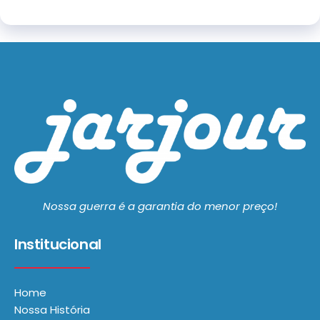
Nossa guerra é a garantia do menor preço!
Institucional
Home
Nossa História