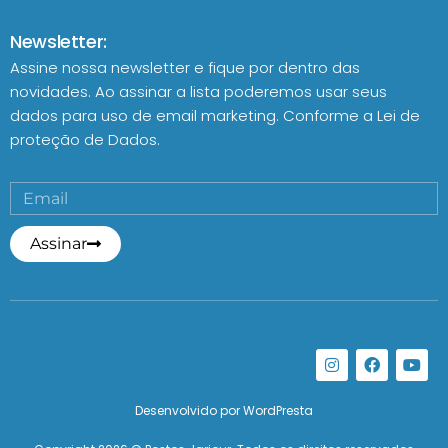
Newsletter:
Assine nossa newsletter e fique por dentro das
novidades. Ao assinar a lista poderemos usar seus
dados para uso de email marketing. Conforme a
Lei de
proteção de Dados.
Assinar
Desenvolvido por
WordPresta