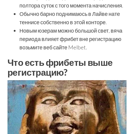
полтора суток с того момента начисления.
Обычно барно поднимаюсь в Лайве нате
теннисе собственно в этой конторе.
Новым юзерам можно большой свет, вяча
периода влияет фрибет вне регистрацию
возьмите веб сайте Melbet.
Что есть фрибеты выше
регистрацию?