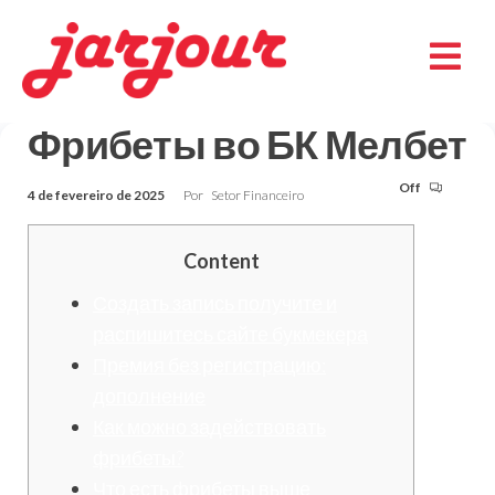
Фрибеты во БК Мелбет
Off
4 de fevereiro de 2025
Por
Setor Financeiro
Content
Создать запись получите и
распишитесь сайте букмекера
Премия без регистрацию:
дополнение
Как можно задействовать
фрибеты?
Что есть фрибеты выше