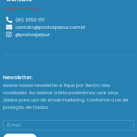
(61) 3352-1111
contato@postosjarjour.com.br
@postosjarjour
Newsletter:
Assine nossa newsletter e fique por dentro das
novidades. Ao assinar a lista poderemos usar seus
dados para uso de email marketing. Conforme a
Lei de
proteção de Dados.