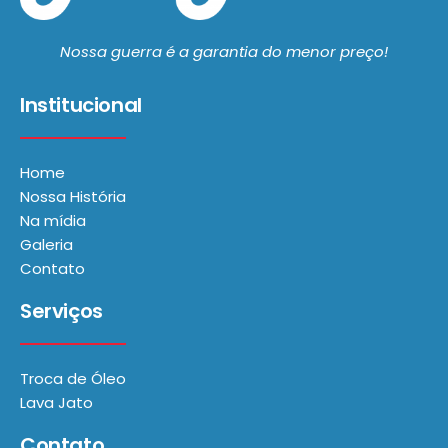
Nossa guerra é a garantia do menor preço!
Institucional
Home
Nossa História
Na mídia
Galeria
Contato
Serviços
Troca de Óleo
Lava Jato
Contato