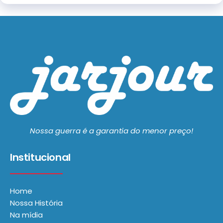
Nossa guerra é a garantia do menor preço!
Institucional
Home
Nossa História
Na mídia