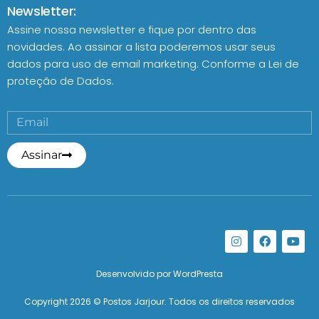
Newsletter:
Assine nossa newsletter e fique por dentro das
novidades. Ao assinar a lista poderemos usar seus
dados para uso de email marketing. Conforme a
Lei de
proteção de Dados.
Assinar
Desenvolvido por
WordPresta
Copyright 2026 © Postos Jarjour. Todos os direitos reservados