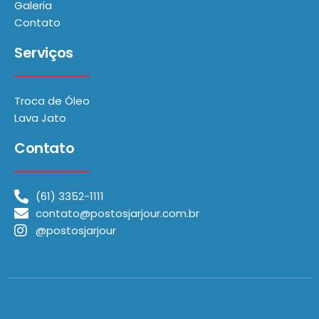
Galeria
Contato
Serviços
Troca de Óleo
Lava Jato
Contato
(61) 3352-1111
contato@postosjarjour.com.br
@postosjarjour