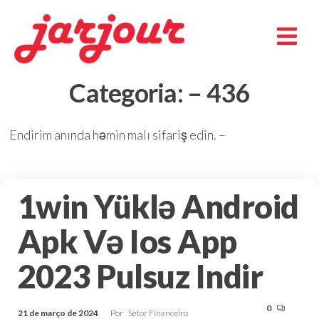
Categoria:
– 436
Endirim anında həmin malı sifariş edin. –
mərc şirkətinin
təklif
1win Yüklə Android
Apk Və Ios App
2023 Pulsuz Indir
0
21 de março de 2024
Por
Setor Financeiro