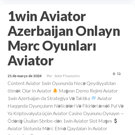
1win Aviator
Azerbaijan Onlayn
Mərc Oyunları
Aviator
0
21 de março de 2024
Por
Setor Financeiro
Content Aviator 1win Oyununda Necə Qeydiyyatdan
ötmək Olar In Aviator
Maşının Demo Rejimi Aviator
1win Azerbaijan-da Strategiya Və Taktika
Aviator
Haqqında Oyunçuların Nəticələri Və Fikirləri əməli Pul Və
Ya Kriptovalyuta üçün Aviator Casino Oyununu Oynayın —
Ödəniş Üsulları Sbribe-dən 1win Aviator Slot Maşını
Aviator Slotunda Mərc Etmə Qaydaları In Aviator