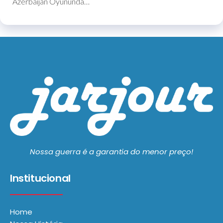
Azerbaijan Oyununda…
Nossa guerra é a garantia do menor preço!
Institucional
Home