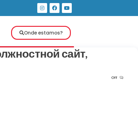
e
Onde estamos?
олжностной сайт,
Off