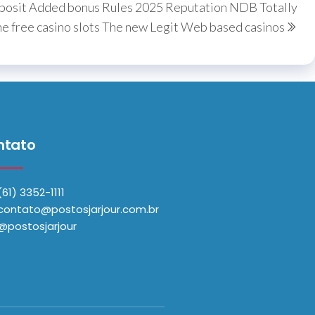
posit Added bonus Rules 2025 Reputation NDB Totally
ne free casino slots The new Legit Web based casinos
ntato
(61) 3352-1111
contato@postosjarjour.com.br
@postosjarjour