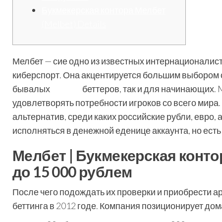
Букмекерская контора Мелбет
(Melbet) Details
Мелбет — сие одно из известных интернационалист
киберспорт. Она акцентируется большим выбором
бывалых
мелбет
беттеров, так и для начинающих.
удовлетворять потребности игроков со всего мира
альтернатив, среди каких российские рубли, евро
исполняться в денежной еденице аккаунта, но ест
Мелбет | Букмекерская конто
до 15 000 рублем
После чего подождать их проверки и приобрести 
беттинга в 2012 годе. Компания позиционирует до