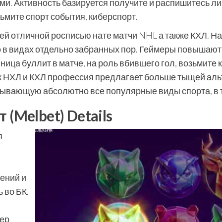
и. Активность базируется получите и распишитесь ли
ьмите спорт события, киберспорт.
ей отличной росписью нате матчи NHL а также КХЛ. На
но в видах отдельно забранных пор. Геймеры повышают
ница буллит в матче, на роль вбившего гол, возьмите 
к НХЛ и КХЛ профессия предлагает больше тыщей аль
вающую абсолютно все популярные виды спорта, в том
(Melbet) Details
я
ений и
 во БК.
бер