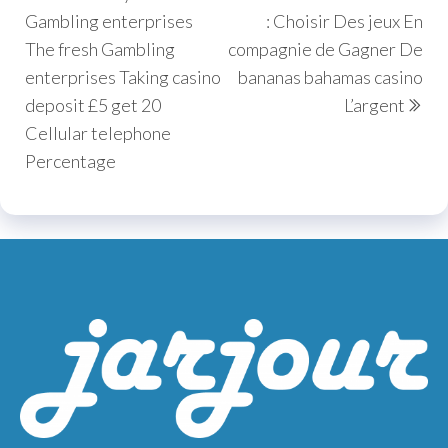
Gambling enterprises
: Choisir Des jeux En
The fresh Gambling
compagnie de Gagner De
enterprises Taking casino
bananas bahamas casino
deposit £5 get 20
L’argent
Cellular telephone
Percentage