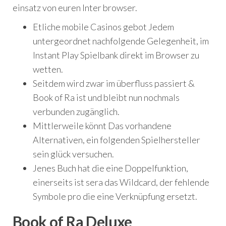
einsatz von euren Inter browser.
Etliche mobile Casinos gebot Jedem
untergeordnet nachfolgende Gelegenheit, im
Instant Play Spielbank direkt im Browser zu
wetten.
Seitdem wird zwar im überfluss passiert &
Book of Ra ist und bleibt nun nochmals
verbunden zugänglich.
Mittlerweile könnt Das vorhandene
Alternativen, ein folgenden Spielhersteller
sein glück versuchen.
Jenes Buch hat die eine Doppelfunktion,
einerseits ist sera das Wildcard, der fehlende
Symbole pro die eine Verknüpfung ersetzt.
Book of Ra Deluxe