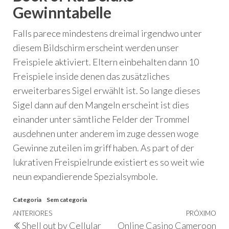
Gewinntabelle
Falls parece mindestens dreimal irgendwo unter
diesem Bildschirm erscheint werden unser
Freispiele aktiviert. Eltern einbehalten dann 10
Freispiele inside denen das zusätzliches
erweiterbares Sigel erwählt ist. So lange dieses
Sigel dann auf den Mangeln erscheint ist dies
einander unter sämtliche Felder der Trommel
ausdehnen unter anderem im zuge dessen woge
Gewinne zuteilen im griff haben. As part of der
lukrativen Freispielrunde existiert es so weit wie
neun expandierende Spezialsymbole.
Categoria
Sem categoria
ANTERIORES
PRÓXIMO
Shell out by Cellular
Online Casino Cameroon