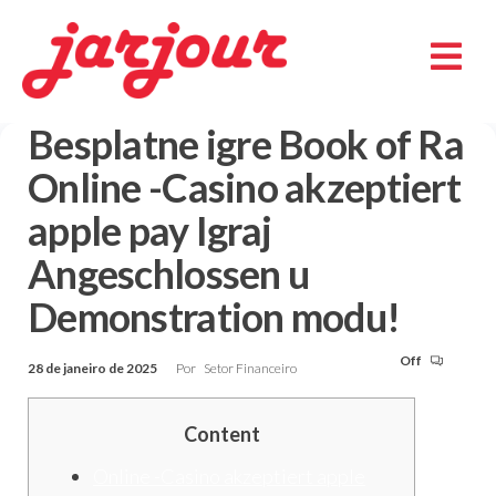
Besplatne igre Book of Ra
Online -Casino akzeptiert
apple pay Igraj
Angeschlossen u
Demonstration modu!
Off
28 de janeiro de 2025
Por
Setor Financeiro
Content
Online -Casino akzeptiert apple