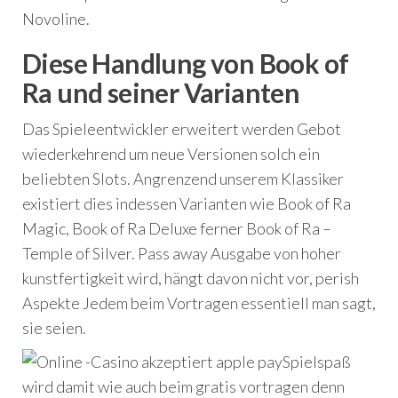
Novoline.
Diese Handlung von Book of
Ra und seiner Varianten
Das Spieleentwickler erweitert werden Gebot
wiederkehrend um neue Versionen solch ein
beliebten Slots. Angrenzend unserem Klassiker
existiert dies indessen Varianten wie Book of Ra
Magic, Book of Ra Deluxe ferner Book of Ra –
Temple of Silver. Pass away Ausgabe von hoher
kunstfertigkeit wird, hängt davon nicht vor, perish
Aspekte Jedem beim Vortragen essentiell man sagt,
sie seien.
Spielspaß
wird damit wie auch beim gratis vortragen denn