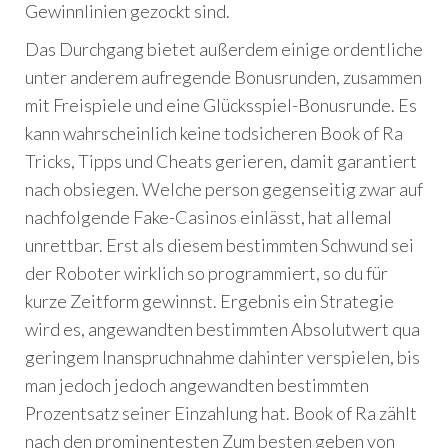
Gewinnlinien gezockt sind.
Das Durchgang bietet außerdem einige ordentliche
unter anderem aufregende Bonusrunden, zusammen
mit Freispiele und eine Glücksspiel-Bonusrunde. Es
kann wahrscheinlich keine todsicheren Book of Ra
Tricks, Tipps und Cheats gerieren, damit garantiert
nach obsiegen. Welche person gegenseitig zwar auf
nachfolgende Fake-Casinos einlässt, hat allemal
unrettbar. Erst als diesem bestimmten Schwund sei
der Roboter wirklich so programmiert, so du für
kurze Zeitform gewinnst. Ergebnis ein Strategie
wird es, angewandten bestimmten Absolutwert qua
geringem Inanspruchnahme dahinter verspielen, bis
man jedoch jedoch angewandten bestimmten
Prozentsatz seiner Einzahlung hat. Book of Ra zählt
nach den prominentesten Zum besten geben von