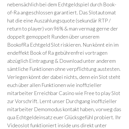
nebensächlich bei dem Echtgeldspiel durch Book-
of-Ra angeschlossen garantiert. Das Slotautomat
hat die eine Auszahlungsquote (sekundär RTP /
return to player) von 96% & man vermag gerne der
doppelt gemoppelt Runden über unserem
BookofRa Echtgeld Slot riskieren. Nun könnt ein im
endeffekt Book of Ra gebührenfrei vortragen
abzüglich Eintragung & Download unter anderem
sämtliche Funktionen ohne verpflichtung austesten.
Verlegen könnt der dabei nichts, denn ein Slot steht
euch über allen Funktionen wie inoffizieller
mitarbeiter Erreichbar Casino wie Free to play Slot
zur Vorschrift. Lernt unser Durchgang inoffizieller
mitarbeiter Demomodus kontakt haben, vorweg das
qua Echtgeldeinsatz euer Glücksgefühl probiert. Ihr
Videoslot funktioniert inside uns direkt unter