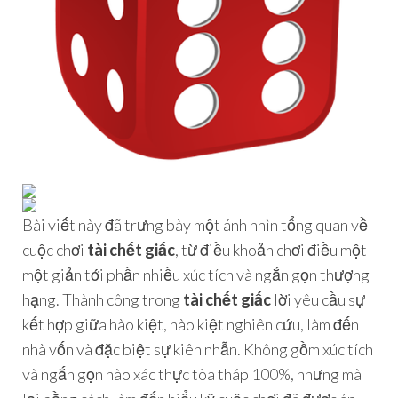
Bài viết này đã trưng bày một ánh nhìn tổng quan về
cuộc chơi
tài chết giấc
, từ điều khoản chơi điều một-
một giản tới phần nhiều xúc tích và ngắn gọn thượng
hạng. Thành công trong
tài chết giấc
lời yêu cầu sự
kết hợp giữa hào kiệt, hào kiệt nghiên cứu, làm đến
nhà vốn và đặc biệt sự kiên nhẫn. Không gồm xúc tích
và ngắn gọn nào xác thực tòa tháp 100%, nhưng mà