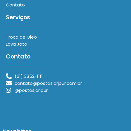
Contato
Serviços
Troca de Óleo
Lava Jato
Contato
(61) 3352-1111
contato@postosjarjour.com.br
@postosjarjour