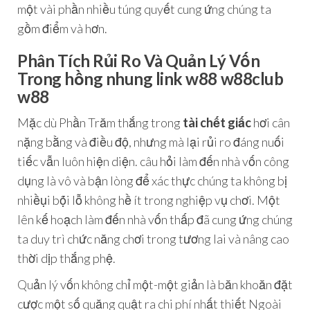
một vài phần nhiều túng quyết cung ứng chúng ta
gồm điểm và hơn.
Phân Tích Rủi Ro Và Quản Lý Vốn
Trong hồng nhung link w88 w88club
w88
Mặc dù Phần Trăm thắng trong
tài chết giấc
hơi cân
nặng bằng và điều độ, nhưng mà lại rủi ro đáng nuối
tiếc vẫn luôn hiện diện. câu hỏi làm đến nhà vốn công
dụng là vô và bận lòng để xác thực chúng ta không bị
nhiềụi bộ́i lỗ không hề ít trong nghiệp vụ chơi. Một
lên kế hoạch làm đến nhà vốn thấp đã cung ứng chúng
ta duy trì chức năng chơi trong tương lai và nâng cao
thời dịp thắng phệ.
Quản lý vốn không chỉ một-một giản là băn khoăn đặt
cược một số quăng quật ra chi phí nhất thiết Ngoài