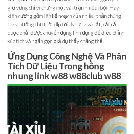
giữ vững chỉ vì chưng một vài trận nhiềụi bộ́i. Hãy
kiên cường gồm lên kế hoạch của nhiều phần chúng
ta và hưởng thụ thời dịp tới. Nhưng và rất, rất rất
buộc phải được chuyển đụng linh đụng để điều chỉnh
xúc tích và ngắn gọn giả dụ thấy chẳng thể.
Ứng Dụng Công Nghệ Và Phân
Tích Dữ Liệu Trong hồng
nhung link w88 w88club w88