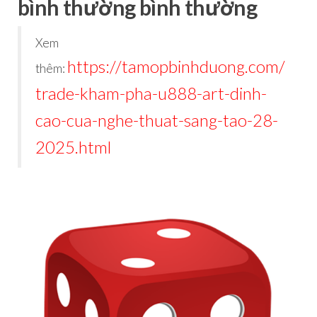
bình thường bình thường
Xem
https://tamopbinhduong.com/
thêm:
trade-kham-pha-u888-art-dinh-
cao-cua-nghe-thuat-sang-tao-28-
2025.html