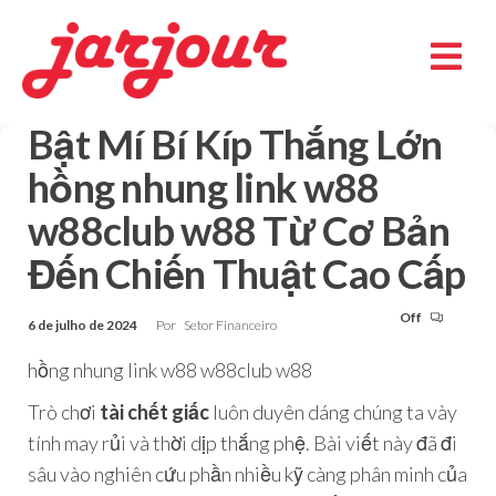
Bật Mí Bí Kíp Thắng Lớn
hồng nhung link w88
w88club w88 Từ Cơ Bản
Đến Chiến Thuật Cao Cấp
Off
6 de julho de 2024
Por
Setor Financeiro
hồng nhung link w88 w88club w88
Trò chơi
tài chết giấc
luôn duyên dáng chúng ta vày
tính may rủi và thời dịp thắng phệ. Bài viết này đã đi
sâu vào nghiên cứu phần nhiều kỹ càng phân minh của