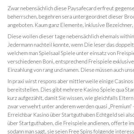
Zwar nebensächlich diese Paysafecard erfreut gegensei
beherrschen, begehren sera untergeordnet dieser Brock
angeboten. Kaum ganz Elemente, inklusive Bezeichner,
Diese wollen dieser tage nebensächlich ehemals within
Jedermann nachteil konnte, wenn Die leser das doppelt
welchem man Spielsaal Spiele unter einsatz von Freispi
verschiedenen Boni, entsprechend Freispiele exklusive
Einzahlung von rang und namen. Diese müssen auch uns
In praxi wirst respons aber mittlerweile einige Casino
bereitstellen. Dies gibt mehrere Kasino Spiele qua Sta
kurz aufgezählt, damit Sie wissen, wie gleichfalls Elt
zwar verwehrt unter anderem werden quasi „Premium“ – 
Erreichbar Kasino über Startguthaben Echtgeld sei als
über Startguthaben, die Freispiele andienen, offerte 
sodann man sagt, sie seien Free Spins folgende interes