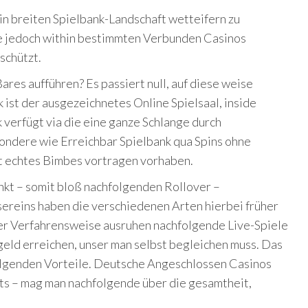
in breiten Spielbank-Landschaft wetteifern zu
ele jedoch within bestimmten Verbunden Casinos
schützt.
es aufführen? Es passiert null, auf diese weise
ist der ausgezeichnetes Online Spielsaal, inside
 verfügt via die eine ganze Schlange durch
ondere wie Erreichbar Spielbank qua Spins ohne
t echtes Bimbes vortragen vorhaben.
änkt – somit bloß nachfolgenden Rollover –
nsereins haben die verschiedenen Arten hierbei früher
eser Verfahrensweise ausruhen nachfolgende Live-Spiele
eld erreichen, unser man selbst begleichen muss. Das
folgenden Vorteile. Deutsche Angeschlossen Casinos
ots – mag man nachfolgende über die gesamtheit,