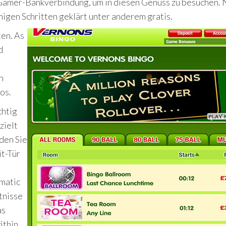
Gamer-Bankverbindung, um in diesen Genuss zu besuchen. 
nigen Schritten geklärt unter anderem gratis.
ten. As
d
n
os.
chtig
zielt
nden Sie
it-Tür
matic
tnisse
as
ithin