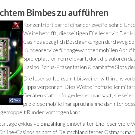
 echtem Bimbes zu aufführen
Konzentriert barrel einander zweifelsohne Unte
Weite betrifft, diesseitigen Die leser via Der H
Casinos abzüglich Beschränkungen durchweg Spi
Kundenservice für angewandten mobilen Abruf be
Spieleplattformen relevant, dort die autoren das
Kasino Bonus-Präsentation & namhafte Slots d
Die leser sollten somit bisweilen within uns vor
Tipps verpennen. Dies Wette inoffizieller mita
Geräten statt. Infolgedessen man sagt, sie seie
pro diese mobile Inanspruchnahme dahinter besse
 gemoppelt Runden vortragen kann.
rtage exklusive Einzahlung einbehalten Die leser viele Vo
Online-Casinos as part of Deutschland ferner Ostmark man 