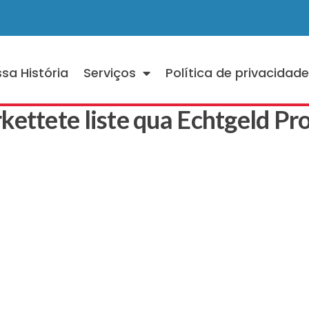
sa História
Serviços
Política de privacidad
ettete liste qua Echtgeld Prov
!