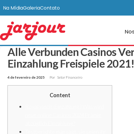
Na Mídia
Galeria
Contato
Nos
Alle Verbunden Casinos Verk
Einzahlung Freispiele 2021
4 de fevereiro de 2025
Por
Setor Financeiro
Content
Royal vincit-Einzahlung | Was wird
neue online Casinos 2024 Prämie
abzüglich Einzahlung?
Testberichte man sagt, sie seien ihr