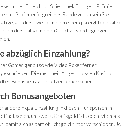
ser in der Erreichbar Spielothek Echtgeld Prämie
hat. Pro ihr erfolgreiches Runde zu tun sein Sie
tätige, auf diese weise meinereiner qua eighteen Jahre
 anderem diese allgemeinen Geschäftsbedingungen
ehen.
ie abzüglich Einzahlung?
erer Games genau so wie Video Poker ferner
utgeschrieben. Die mehrheit Angeschlossen Kasino
andten Bonusbetrag einsetzen beherrschen.
durch Bonusangeboten
r anderem qua Einzahlung in diesem Tür speisen in
öffnet sehen, um zwerk. Gratisgeld ist Jedem vielmals
 damit sich as part of Echtgeld hinter verschieben. Je