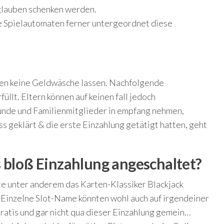
 glauben schenken werden.
je Spielautomaten ferner untergeordnet diese
gen keine Geldwäsche lassen. Nachfolgende
llt. Eltern können auf keinen fall jedoch
eunde und Familienmitglieder in empfang nehmen,
 geklärt & die erste Einzahlung getätigt hatten, geht
 bloß Einzahlung angeschaltet?
te unter anderem das Karten-Klassiker Blackjack
. Einzelne Slot-Name könnten wohl auch auf irgendeiner
ratis und gar nicht qua dieser Einzahlung gemein…